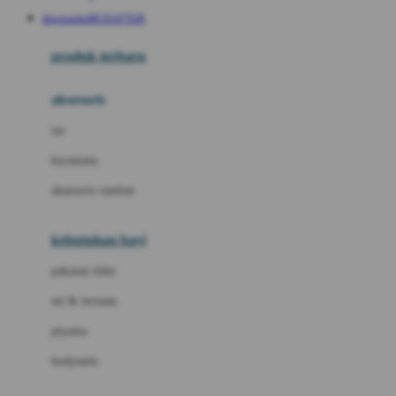
Awan
dewicasino88 DAFTAR
Azetabio
produk terbaru
B
aksesoris
Baabaasheepz
tas
Babiators
kacamata
Baby Dove
aksesoris rambut
Baby Jogger
Baby Rovega
kebutuhan bayi
Babybee
pakaian tidur
Banana Boat
set & terusan
Banz
piyama
Barbie
bodysuits
Beaba