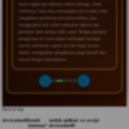
menawarkan panduan tentang cara mudah mengelola
akun, seperti beralih cepat antara kategori permainan
atau memeriksa riwayat aktivitas secara teratur.
Jangan lupa, akses update terbaru untuk menikmati
permainan baru dan fitur-fitur menarik!
‹
›
Back to top
dewicasino88
butuh
unduh aplikasi
we accept
bantuan?
dewicasino88
hubungi
kami
dewicasino88
SLOT
Direktorat Jenderal
hubungi
ikuti kami di
dewicasino88