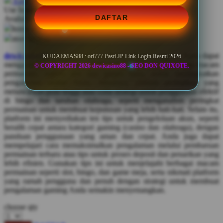
Earn
1.000.000
-
100.000.000
Bonus
Use Installment Options from
.
Laarn more
Q
DAFTAR
Available for :
home delivery
QV Baby
store pickup
dewicasino88
Setelah Anda mendaftar sebagai anggota, Anda dapat
KUDAEMAS88 : ori777 Pasti JP Link Login Resmi 2026
R
menggunakan tips yang tersedia untuk menavigasi berbagai macam
© COPYRIGHT 2026 dewicasino88 - SEO DON QUIXOTE.
permainan, seperti slot dan games meja, untuk meningkatkan
Real Shades
pengalaman online Anda. Misalnya, pilihlah permainan yang
menawarkan poin tinggi atau coba strategi untuk penggunaan efektif
Red Castle
di bingo dan taruhan olahraga, seperti menganalisis peringkat
permainan untuk membuat keputusan yang lebih hati-hati. Selain itu,
Ribbon Madness
platform ini menyediakan ten tips untuk pengelolaan akun, seperti
beralih cepat antara kategori gaming (casino dan olahraga), dengan
S
panduan penggunaan yang aman dan cepat. Anda juga dapat
mempelajari cara memaksimalkan pengalaman melalui pembaruan
Sebamed
permainan terbaru atau tips untuk proses deposit dan penarikan yang
lebih efisien. Gunakan tips ini untuk menjelajahi berbagai macam
Silver Cross
permainan seperti slot, bingo, dan game meja, serta nikmati platform
yang ramah pengguna dan penuh dengan strategi untuk membuat
Simply Idea
pengalaman gaming Anda semakin menyenangkan.
Skip Hop
choose qty
Spectra