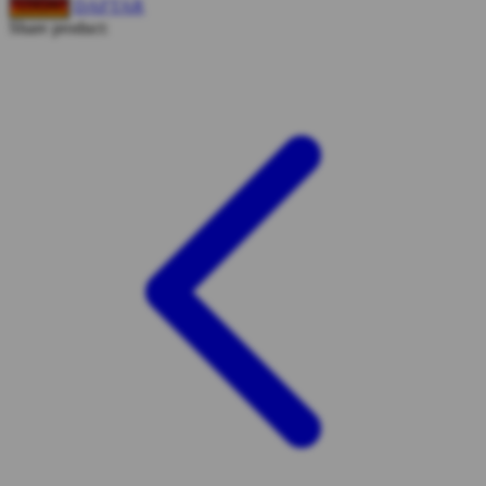
DAFTAR
LOGIN
Squishmallows
Share product:
Starbooks
Stick-O
Stokke
Sudocrem
Sumimo
Sunnylife
Sun-Staches
Swimava
T
Tommee Tippee
Trunki
Tutti Bambini