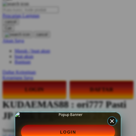
O
Pencarian Lanjutan
Oh Ma Grain
cancel
Okiedog
Cari
cancel
P
Akun Saya
Masuk / buat akun
Peachy
buat akun
Phil & Ted's
Bantuan
Philips Avent
Daftar Keinginan
Keranjang Saya
Pigeon
LOGIN
DAFTAR
Playgro
KUDAEMAS88 : ori777 Pasti
Poled Global
JP Link Login Resmi 2026
Ponycycle
Puma
Serendah
Rp 10.000
LOGIN
Pureats