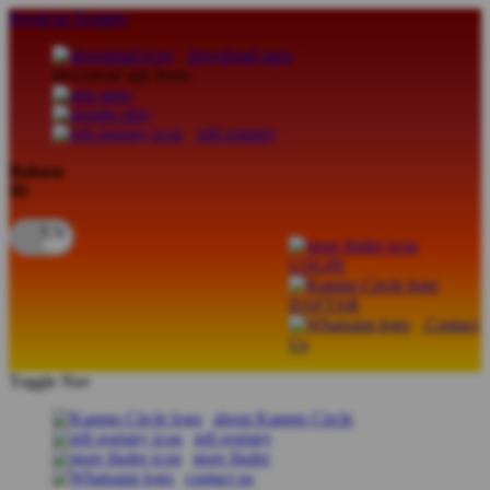
lewati ke Konten
download apps
download app from:
gift registry
Bahasa
ID
LOGIN
DAFTAR
Contact
Us
Toggle Nav
about Kanmo Circle
gift registry
store finder
contact us