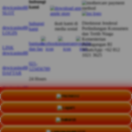
Perlindungan Konsumen
kami
media sosial
LOGIN
dan Tertib Niaga
Kementerian
bantuan
Perdagangan RI
LINK
dan faq
WhatsApp: +62 812
dewicasino88
1021 3625
021-
dewicasino88
123456789
DAFTAR
24 Hours
dewicasino88
LINK
DAFTAR
dewicasino88
PROMO
dewicasino88
TOGEL
LOGIN
SITUS
DAFTAR
dewicasino88