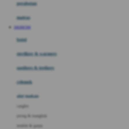
perabotan
Happy Tummy
Hauck
matras
Havaianas
SBOBET88
Hegen
botol
Hot Wheels
sterilizer & warmers
Hybrid
soothers & teethers
I
Inlacta DHA
celemek
Interlac
alat makan
Ivenet
cangkir
J
piring & mangkuk
Jack N Jill
sendok & garpu