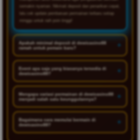
semakin nyaman. Nikmati deposit dan penarikan cepat,
lalu cek update pembaruan permainan terbaru setiap
minggu untuk raih poin tinggi!
Apakah minimal deposit di dewicasino88
+
ramah untuk pemain baru?
Platform ini menyediakan beragam pilihan permainan
online untuk Anda nikmati, mulai dari digital slots dan
Event apa saja yang biasanya tersedia di
+
dewicasino88?
bingo hingga table games dan sports-related gaming.
Sebagai contoh, selain mengakses beragam pilihan
Setelah mendaftar, anggota dapat menggunakan tips
game yang tersedia, Anda juga dapat mempelajari
untuk menavigasi berbagai permainan kasino, slot,
Mengapa variasi permainan di dewicasino88
strategize untuk meningkatkan peluang bermain seperti
+
menjadi salah satu keunggulannya?
bingo, dan taruhan olahraga di platform ini. Misalnya,
menganalisis peringkat permainan untuk membuat
para pemain bisa memilih permainan yang memiliki poin
keputusan lebih hati-hati dalam taruhan olahraga. Cara
Platform ini memungkinkan kamu untuk menjelajahi
tinggi atau strategi seperti menganalisis peringkat
ini dapat membantu Anda lebih menikmati pengalaman
berbagai macam permainan online, seperti slot, bingo,
Bagaimana cara memulai bermain di
permainan dalam kategori olahraga untuk membuat
+
berpartisipasi dalam berbagai macam event olahraga.
dewicasino88?
dan berbagai jenis permainan meja. Misalnya, kamu
keputusan yang lebih hati-hati. Selain itu, pengguna
Selain itu, platform ini menawarkan tips untuk
bisa mencoba slot dengan hadiah-hadiah menarik atau
dapat mengakses tips tentang cara mendaftar gratis
Setelah daftar akun selesai, kamu bisa menggunakan
manajemen akun yang efektif, seperti beralih dengan
menantang dirimu dalam game bingo dengan strategi