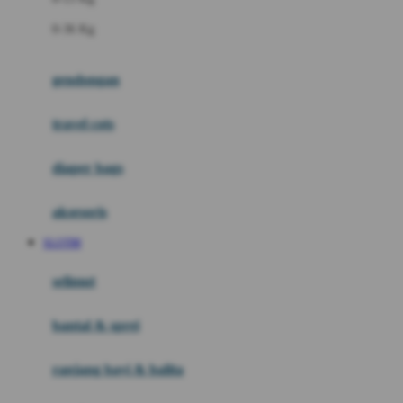
Felt So Sweet
0-36 Kg
Fisher Price
Flipper
gendongan
Friends Of Sally
travel cots
G
diaper bags
Gb
Geko
aksesoris
Graco
SLOT88
Gund
selimut
H
bantal & sprei
Habbie
Haenim
ranjang bayi & balita
Happy Horse