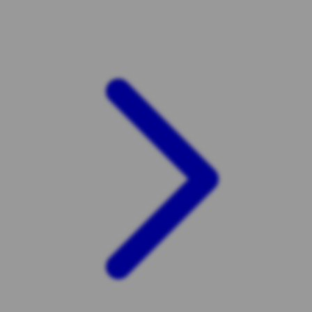
Twistshake
TY Toys
U
V
Veja
Vitaflow
Vtech
W
Waterland
Wellness