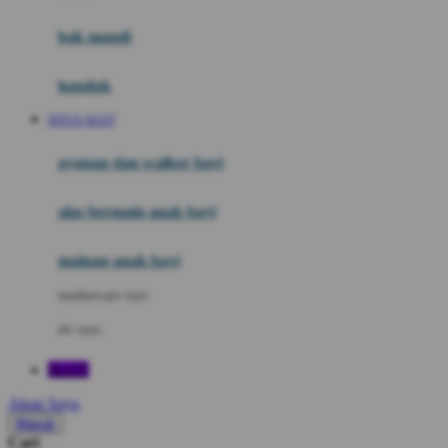
Mini Monkey
Moby
bak mandi
Momami
handuk
Mothercare
SITUS SLOT
Mustela
ayunan dan walker bayi
My Buddy Tag
My K
alas bermain anak bayi
N
mainan anak bayi
Naif
mothercare toys
Nike
elc toys
Nordic Natural
SLOT
Nuby
Akun Saya
Nuna
Masuk
Cari