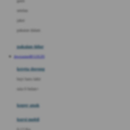
gaun
Dae Organics
setelan
Docare
jaket
Doona
pakaian dalam
Down To Earth
Drew
pakaian tidur
Dr. Brown's
dewicasino88 LOGIN
E
kereta dorong
ELC
bayi baru lahir
Ergobaby
usia 6 bulan+
Expert Care
koper anak
Ezyroller
kursi mobil
F
0-13 Kg