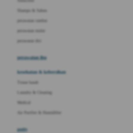
Sunscreen
London Taxi
Shampo & Sabun
Love To Dream
perawatan rambut
perawatan mulut
M
perawatan diri
Magformers
Mama's Choice
perawatan ibu
Mamas&Papas
kesehatan & kebersihan
Mamaway
Tissue basah
Maxi Cosi
Laundry & Cleaning
Megabloks
Medical
Micro
Air Purifier & Humidifier
MiDeer
Mimi & Lula
potty