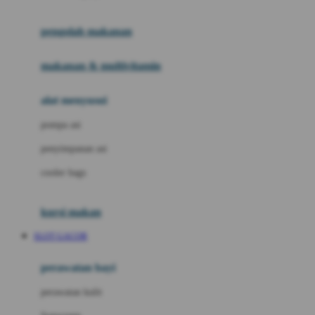
Joie
pengolah makanan
Joolz
Jujube
makanan & multivitamin
K
alat menyusui
Kiddycuts
pompa asi
Kumon
penyimpanan asi
L
cooler bags
Leapfrog
kursi makan
Leclerc
SLOT GACOR
Lee Vierra
Lillebaby
perawatan bayi
Little Bird Told Me
perawatan kulit
Little Miss Janis