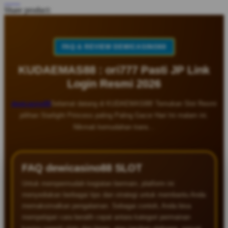
Share product:
FAQ & REVIEW DEWICASINO88
KUDAEMAS88 : ori777 Pasti JP Link
Login Resmi 2026
dewicasino88
Selamat datang di KUDAEMAS88! Temukan Slot Resmi
pilihan Starlight Princess paling Paling Gacor Hari Ini malam ini.
Nikmati kemudahan trans...
FAQ dewicasino88 SLOT
Untuk mempermudah kegiatan bermain, platform ini
menyediakan berbagai tips dan strategi untuk membantu Anda
memaksimalkan pengalaman. Sebagai contoh, Anda bisa
mempelajari cara beralih cepat antara kategori permainan