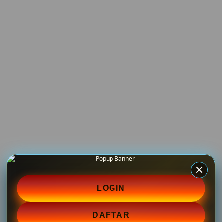
LOGIN
DAFTAR