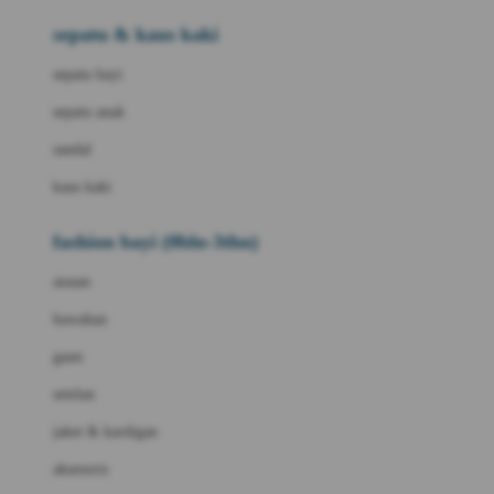
sepatu & kaus kaki
sepatu bayi
sepatu anak
sandal
kaus kaki
fashion bayi (0bln-3thn)
atasan
bawahan
gaun
setelan
jaket & kardigan
aksesoris