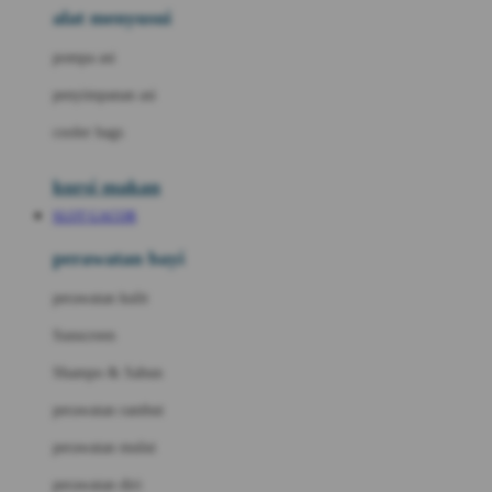
alat menyusui
pompa asi
penyimpanan asi
cooler bags
kursi makan
SLOT GACOR
perawatan bayi
perawatan kulit
Sunscreen
Shampo & Sabun
perawatan rambut
perawatan mulut
perawatan diri