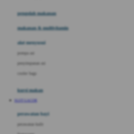
Joie
pengolah makanan
Joolz
Jujube
makanan & multivitamin
K
alat menyusui
Kiddycuts
pompa asi
Kumon
penyimpanan asi
L
cooler bags
Leapfrog
kursi makan
Leclerc
SLOT GACOR
Lee Vierra
Lillebaby
perawatan bayi
Little Bird Told Me
perawatan kulit
Little Miss Janis