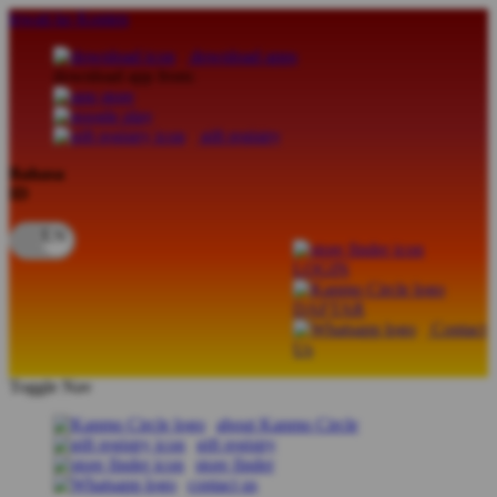
lewati ke Konten
download apps
download app from:
gift registry
Bahasa
ID
LOGIN
DAFTAR
Contact
Us
Toggle Nav
about Kanmo Circle
gift registry
store finder
contact us