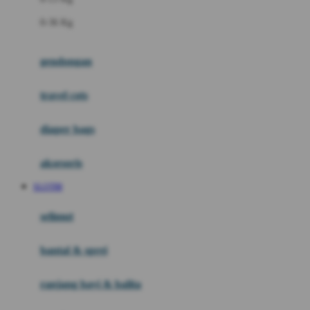
Felt So Sweet
0-36 Kg
Fisher Price
Flipper
gendongan
Friends Of Sally
travel cots
G
diaper bags
Gb
Geko
aksesoris
Graco
SLOT88
Gund
selimut
H
bantal & sprei
Habbie
Haenim
ranjang bayi & balita
Happy Horse