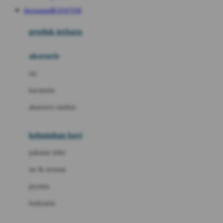
Awan
dewicasino88 DAFTAR
Azetabio
produk terbaru
B
aksesoris
Baabaasheepz
tas
Babiators
kacamata
Baby Dove
aksesoris rambut
Baby Jogger
Baby Rovega
kebutuhan bayi
Babybee
pakaian tidur
Banana Boat
set & terusan
Banz
piyama
Barbie
bodysuits
Beaba