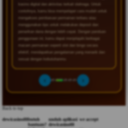
menawarkan panduan tentang cara mudah mengelola
akun, seperti beralih cepat antara kategori permainan
atau memeriksa riwayat aktivitas secara teratur.
Jangan lupa, akses update terbaru untuk menikmati
permainan baru dan fitur-fitur menarik!
‹
›
Back to top
dewicasino88
butuh
unduh aplikasi
we accept
bantuan?
dewicasino88
hubungi
kami
dewicasino88
SLOT
Direktorat Jenderal
hubungi
ikuti kami di
dewicasino88