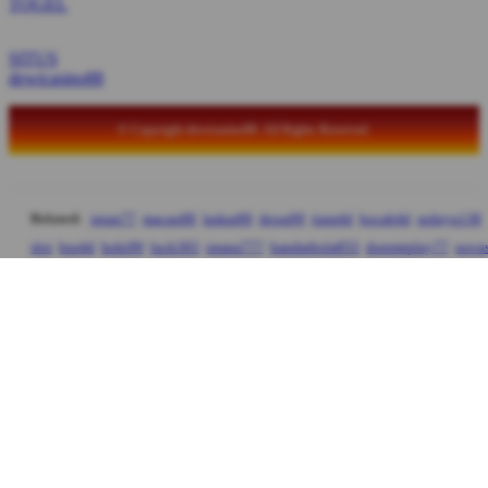
© Copyright dewicasino88. All Rights Reserved.
Related:
intan77
macau88
laskar89
dewa99
tiara4d
bocah4d
sedayu138
slot
bus4d
hoki99
luck365
istana777
bandarbola855
doremiplay77
nova