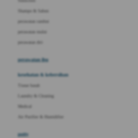
Sunscreen
London Taxi
Shampo & Sabun
Love To Dream
perawatan rambut
perawatan mulut
M
perawatan diri
Magformers
Mama's Choice
perawatan ibu
Mamas&Papas
kesehatan & kebersihan
Mamaway
Tissue basah
Maxi Cosi
Laundry & Cleaning
Megabloks
Medical
Micro
Air Purifier & Humidifier
MiDeer
Mimi & Lula
potty