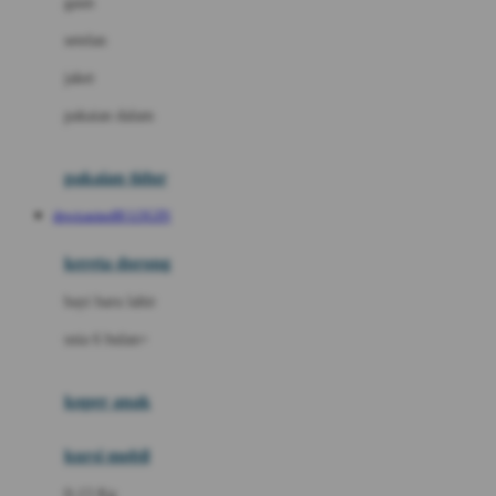
gaun
Dae Organics
setelan
Docare
jaket
Doona
pakaian dalam
Down To Earth
Drew
pakaian tidur
Dr. Brown's
dewicasino88 LOGIN
E
kereta dorong
ELC
bayi baru lahir
Ergobaby
usia 6 bulan+
Expert Care
koper anak
Ezyroller
kursi mobil
F
0-13 Kg