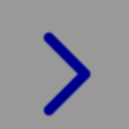
Twistshake
TY Toys
U
V
Veja
Vitaflow
Vtech
W
Waterland
Wellness