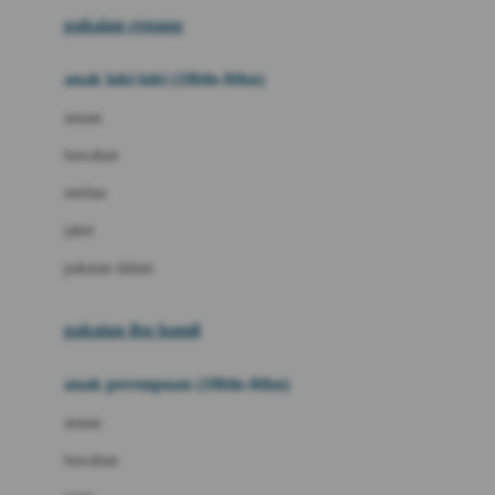
Buggygear
pakaian renang
Bumkins
anak laki-laki (18bln-8thn)
C
atasan
Cetaphil
bawahan
Chicco
setelan
Childlife
jaket
Clevamama
pakaian dalam
Cocolatte
Cottonseeds
pakaian ibu hamil
Cozy N Safe
anak perempuan (18bln-8thn)
Crane
atasan
Cybex
bawahan
D