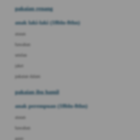
pakaian renang
anak laki-laki (18bln-8thn)
atasan
bawahan
setelan
jaket
pakaian dalam
pakaian ibu hamil
anak perempuan (18bln-8thn)
atasan
bawahan
gaun