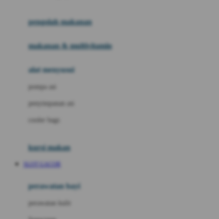
Joie
pengolah makanan
Joolz
Jujube
makanan & multivitamin
K
alat menyusui
Kiddycuts
pompa asi
Kumon
penyimpanan asi
L
cooler bags
Leapfrog
kursi makan
Leclerc
SLOT GACOR
Lee Vierra
Lillebaby
perawatan bayi
Little Bird Told Me
perawatan kulit
Little Miss Janis