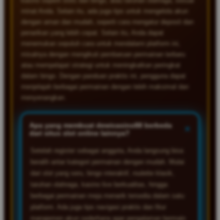
kasino seperti slots dan bingo, atau taruhan olahraga, sesuai
minat Anda. Selain itu, ada juga tips untuk mengelola akun
dengan aman dan mudah, seperti cara mengatur deposit dan
penarikan yang lebih cepat. Selain itu, Anda dapat
menemukan sepuluh cara untuk mendalami platform ini,
misalnya dengan mengikuti pembaruan permainan terbaru
atau mempelajari strategi untuk meningkatkan peringkat
dalam bingo. Dengan panduan praktis ini, pengguna dapat
menjelajah berbagai permainan dengan lebih maksimal dan
menyenangkan.
Apa yang membuat dewicasino88 berbeda
+
dari situs slot online lainnya?
Setelah register sebagai anggota, Anda langsung bisa
beralih antar kategori permainan dengan mudah. Mulai
dari slot yang seru, bingo interaktif, roulette klasik,
taruhan olahraga, kasino live berkualitas, hingga
berbagai permainan meja menarik tersedia dalam satu
platform. Ada juga tips navigasi praktis dan fitur
manajemen akun sederhana agar pengalaman bermain