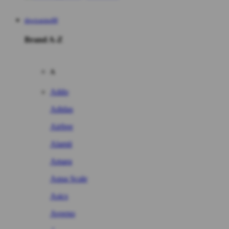
dewicasino88
Brand A-Z
A
Addo
Adidas
Airfree
Alamii
Amara
Aqua Scale
Asics
Aveeno