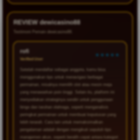
atau melihat promosi terbaru. Platform ini menyediakan
berbagai tips untuk menjelajahi platform. Misalnya,
cepat antara kategori game kasino dan aktivitas terkait
khusus. Selain itu, platform ini juga menyediakan
panduan penggunaan yang aman dan cepat untuk
kamu bisa mencoba strategi baru untuk permainan
olahraga. Anda dapat mengatur akun Anda dengan
pilihan untuk taruhan olahraga, dimana kamu dapat
mengelola akun, beralih antara kategori permainan, dan
bingo atau mempelajari cara menganalisis peringkat
mudah, memeriksa riwayat aktivitas, dan
mengikuti pertandingan favoritmu dan berpartisipasi
REVIEW dewicasino88
melakukan deposit maupun penarikan. Pengguna juga
dalam taruhan olahraga untuk mengambil keputusan
mengoptimalkan pengalaman bermain Anda secara
secara virtual. Untuk pengalaman yang lebih optimal,
bisa mendapatkan bantuan dukungan jika diperlukan.
Testimoni Pemain dewicasino88.
yang lebih tepat. Platform ini juga menyediakan
online. Platform ini juga memberikan informasi terbaru
terdapat tips dan strategi yang bisa kamu gunakan,
informasi tentang cara mengelola poin dan
tentang petunjuk menggunakan fitur-fitur platform dan
seperti mempelajari cara terbaik untuk mengelola
memanfaatkan promosi yang tersedia. Selain itu, kamu
update permainan yang terbaru. Dengan mempelajari
akunmu, mulai dari daftar (register) sebagai anggota
dina
bisa mendapatkan tips untuk navigasi cepat antar
★★★★★
tips dan strategi yang tersedia, Anda dapat
hingga memantau poin atau saldo. Pengguna juga
Verified User
kategori permainan, seperti dari casino ke olahraga atau
memaksimalkan pengalaman bermain dan menjelajahi
dapat dengan mudah beralih antara kategori permainan
sebaliknya. Bagi yang baru bergabung, ada panduan
Setelah mengunduh aplikasi dan mendaftar menjadi
berbagai macam game yang ditawarkan dengan cara
hanya dalam beberapa klik. Jadi, kamu dapat
mengenai cara daftar dan melakukan deposit serta
yang lebih mudah dan menyenangkan.
anggota, kamu bisa memulai petualangan seru di dunia
menikmati platform ini secara efektif dengan mengikuti
withdrawal dengan aman dan efisien. Dengan
online casino ini! Platform ini menyediakan beragam
alur penggunaan serta tips yang diberikan, untuk
mempelajari cara-cara ini, kamu akan lebih mudah
permainan seperti slot, bingo, dan berbagai jenis game
pengalaman bermain online yang menyenangkan dan
menikmati beragam game online seperti slot, table
optimal.
meja. Misalnya, untuk kamu penggemar olahraga,
games, dan sports betting dengan menciptakan
tersedia juga sports-related gaming untuk memuaskan
pengalaman yang menyenangkan dan bermanfaat.
semangatmu. Untuk memaksimalkan pengalaman
bermain, cobalah tips dan strategi yang tersedia, salah
satunya adalah analisa peringkat permainan agar
keputusanmu lebih tepat. Selain itu, platform ini juga