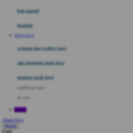
Mini Monkey
Moby
bak mandi
Momami
handuk
Mothercare
SITUS SLOT
Mustela
ayunan dan walker bayi
My Buddy Tag
My K
alas bermain anak bayi
N
mainan anak bayi
Naif
mothercare toys
Nike
elc toys
Nordic Natural
SLOT
Nuby
Akun Saya
Nuna
Masuk
Cari