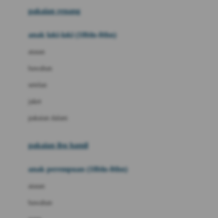
Buggygear
pakaian renang
Bumkins
anak laki-laki (18bln-8thn)
C
atasan
Cetaphil
bawahan
Chicco
setelan
Childlife
jaket
Clevamama
pakaian dalam
Cocolatte
Cottonseeds
pakaian ibu hamil
Cozy N Safe
anak perempuan (18bln-8thn)
Crane
atasan
Cybex
bawahan
D