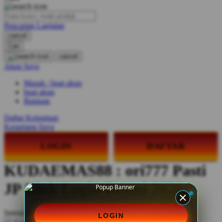
O
Pencarian Lanjutan
Oh Ma Grain
cancel
Okiedog
Cari
cancel
P
Akun Saya
Masuk / buat akun
Peachy
buat akun
Phil & Ted's
Bantuan
Philips Avent
Daftar Keinginan
Keranjang Saya
Pigeon
LOGIN
DAFTAR
Playgro
KUDAEMAS88 : ori777 Pasti
Poled Global
JP Link Login Resmi 2026
Ponycycle
Puma
Serendah
Rp 10.000
LOGIN
Pureats