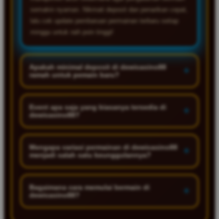
semakin nyaman. Nikmati deposit dan penarikan cepat,
lalu cek update pembaruan permainan terbaru setiap
minggu untuk raih poin tinggi!
Apakah minimal deposit di dewicasino88
+
ramah untuk pemain baru?
Platform ini menyediakan beragam pilihan permainan
online untuk Anda nikmati, mulai dari digital slots dan
Event apa saja yang biasanya tersedia di
+
dewicasino88?
bingo hingga table games dan sports-related gaming.
Sebagai contoh, selain mengakses beragam pilihan
Setelah mendaftar, anggota dapat menggunakan tips
game yang tersedia, Anda juga dapat mempelajari
untuk menavigasi berbagai permainan kasino, slot,
Mengapa variasi permainan di dewicasino88
strategize untuk meningkatkan peluang bermain seperti
+
menjadi salah satu keunggulannya?
bingo, dan taruhan olahraga di platform ini. Misalnya,
menganalisis peringkat permainan untuk membuat
para pemain bisa memilih permainan yang memiliki poin
keputusan lebih hati-hati dalam taruhan olahraga. Cara
Platform ini memungkinkan kamu untuk menjelajahi
tinggi atau strategi seperti menganalisis peringkat
ini dapat membantu Anda lebih menikmati pengalaman
berbagai macam permainan online, seperti slot, bingo,
Bagaimana cara memulai bermain di
permainan dalam kategori olahraga untuk membuat
+
berpartisipasi dalam berbagai macam event olahraga.
dewicasino88?
dan berbagai jenis permainan meja. Misalnya, kamu
keputusan yang lebih hati-hati. Selain itu, pengguna
Selain itu, platform ini menawarkan tips untuk
bisa mencoba slot dengan hadiah-hadiah menarik atau
dapat mengakses tips tentang cara mendaftar gratis
Setelah daftar akun selesai, kamu bisa menggunakan
manajemen akun yang efektif, seperti beralih dengan
menantang dirimu dalam game bingo dengan strategi