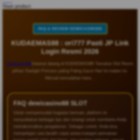
Share product:
FAQ & REVIEW DEWICASINO88
KUDAEMAS88 : ori777 Pasti JP Link
Login Resmi 2026
dewicasino88
Selamat datang di KUDAEMAS88! Temukan Slot Resmi
pilihan Starlight Princess paling Paling Gacor Hari Ini malam ini.
Nikmati kemudahan trans...
FAQ dewicasino88 SLOT
Untuk mempermudah kegiatan bermain, platform ini
menyediakan berbagai tips dan strategi untuk membantu Anda
memaksimalkan pengalaman. Sebagai contoh, Anda bisa
mempelajari cara beralih cepat antara kategori permainan