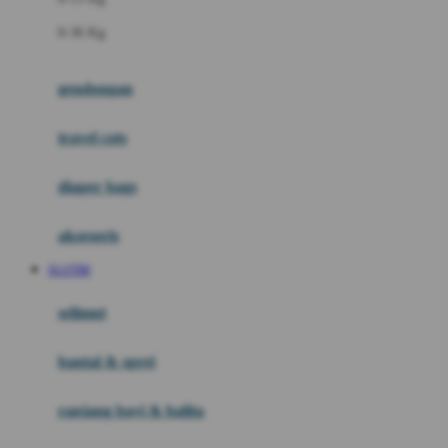
Felt So Sweet
0-36 Kg
Fisher Price
Flipper
gendongan
Friends Of Sally
travel cots
G
diaper bags
Gb
Geko
aksesoris
Graco
SLOT88
Gund
selimut
H
bantal & sprei
Habbie
Haenim
ranjang bayi & balita
Happy Horse