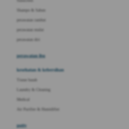
Sunscreen
London Taxi
Shampo & Sabun
Love To Dream
perawatan rambut
perawatan mulut
M
perawatan diri
Magformers
Mama's Choice
perawatan ibu
Mamas&Papas
kesehatan & kebersihan
Mamaway
Tissue basah
Maxi Cosi
Laundry & Cleaning
Megabloks
Medical
Micro
Air Purifier & Humidifier
MiDeer
Mimi & Lula
potty