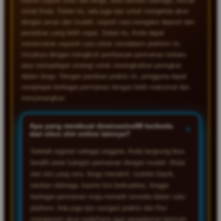
kasino seperti slots dan bingo, atau taruhan olahraga, sesuai
minat Anda. Selain itu, ada juga tips untuk mengelola akun
dengan aman dan mudah, seperti cara mengatur deposit dan
penarikan yang lebih cepat. Selain itu, Anda dapat
menemukan sepuluh cara untuk mendalami platform ini,
misalnya dengan mengikuti pembaruan permainan terbaru
atau mempelajari strategi untuk meningkatkan peringkat
dalam bingo. Dengan panduan praktis ini, pengguna dapat
menjelajah berbagai permainan dengan lebih maksimal dan
menyenangkan.
Apa yang membuat dewicasino88 berbeda
+
dari situs slot online lainnya?
Setelah register sebagai anggota, Anda langsung bisa
beralih antar kategori permainan dengan mudah. Mulai
dari slot yang seru, bingo interaktif, roulette klasik,
taruhan olahraga, kasino live berkualitas, hingga
berbagai permainan meja menarik tersedia dalam satu
platform. Ada juga tips navigasi praktis dan fitur
manajemen akun sederhana agar pengalaman bermain