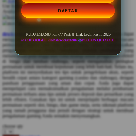
Earn
1.000.000
-
100.000.000
Bonus
Use Installment Options from
.
Laarn more
Q
DAFTAR
Available for :
home delivery
QV Baby
store pickup
dewicasino88
Setelah Anda mendaftar sebagai anggota, Anda dapat
KUDAEMAS88 : ori777 Pasti JP Link Login Resmi 2026
R
menggunakan tips yang tersedia untuk menavigasi berbagai macam
© COPYRIGHT 2026 dewicasino88 - SEO DON QUIXOTE.
permainan, seperti slot dan games meja, untuk meningkatkan
Real Shades
pengalaman online Anda. Misalnya, pilihlah permainan yang
menawarkan poin tinggi atau coba strategi untuk penggunaan efektif
Red Castle
di bingo dan taruhan olahraga, seperti menganalisis peringkat
permainan untuk membuat keputusan yang lebih hati-hati. Selain itu,
Ribbon Madness
platform ini menyediakan ten tips untuk pengelolaan akun, seperti
beralih cepat antara kategori gaming (casino dan olahraga), dengan
S
panduan penggunaan yang aman dan cepat. Anda juga dapat
mempelajari cara memaksimalkan pengalaman melalui pembaruan
Sebamed
permainan terbaru atau tips untuk proses deposit dan penarikan yang
lebih efisien. Gunakan tips ini untuk menjelajahi berbagai macam
Silver Cross
permainan seperti slot, bingo, dan game meja, serta nikmati platform
yang ramah pengguna dan penuh dengan strategi untuk membuat
Simply Idea
pengalaman gaming Anda semakin menyenangkan.
Skip Hop
choose qty
Spectra