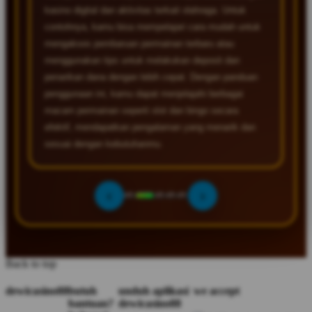
‹
›
Back to top
dewicasino88
butuh
unduh aplikasi
we accept
bantuan?
dewicasino88
hubungi
kami
dewicasino88
SLOT
Direktorat Jenderal
hubungi
ikuti kami di
dewicasino88