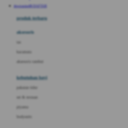
Awan
dewicasino88 DAFTAR
Azetabio
produk terbaru
B
aksesoris
Baabaasheepz
tas
Babiators
kacamata
Baby Dove
aksesoris rambut
Baby Jogger
Baby Rovega
kebutuhan bayi
Babybee
pakaian tidur
Banana Boat
set & terusan
Banz
piyama
Barbie
bodysuits
Beaba