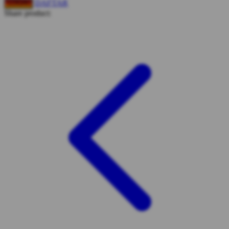
DAFTAR
LOGIN
Squishmallows
Share product:
Starbooks
Stick-O
Stokke
Sudocrem
Sumimo
Sunnylife
Sun-Staches
Swimava
T
Tommee Tippee
Trunki
Tutti Bambini