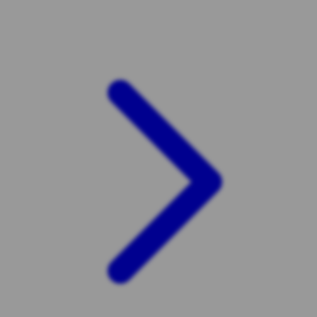
Twistshake
TY Toys
U
V
Veja
Vitaflow
Vtech
W
Waterland
Wellness