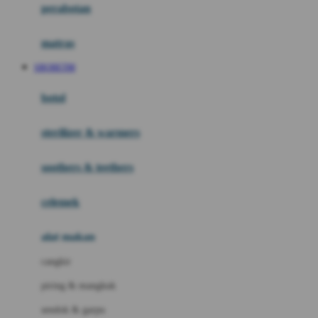
perabotan
Happy Tummy
Hauck
matras
Havaianas
SBOBET88
Hegen
botol
Hot Wheels
sterilizer & warmers
Hybrid
soothers & teethers
I
Inlacta DHA
celemek
Interlac
alat makan
Ivenet
cangkir
J
piring & mangkuk
Jack N Jill
sendok & garpu