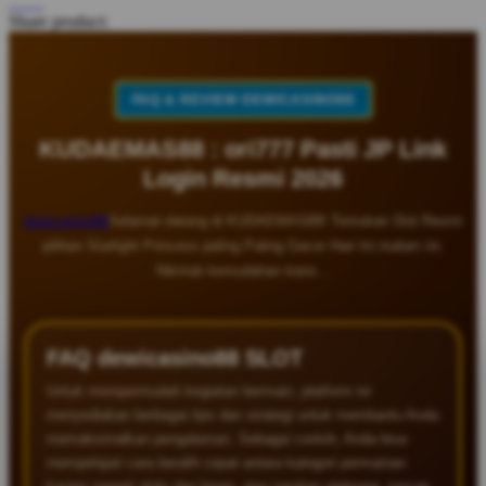
Share product:
FAQ & REVIEW DEWICASINO88
KUDAEMAS88 : ori777 Pasti JP Link
Login Resmi 2026
dewicasino88
Selamat datang di KUDAEMAS88! Temukan Slot Resmi
pilihan Starlight Princess paling Paling Gacor Hari Ini malam ini.
Nikmati kemudahan trans...
FAQ dewicasino88 SLOT
Untuk mempermudah kegiatan bermain, platform ini
menyediakan berbagai tips dan strategi untuk membantu Anda
memaksimalkan pengalaman. Sebagai contoh, Anda bisa
mempelajari cara beralih cepat antara kategori permainan