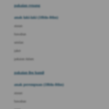
Buggygear
pakaian renang
Bumkins
anak laki-laki (18bln-8thn)
C
atasan
Cetaphil
bawahan
Chicco
setelan
Childlife
jaket
Clevamama
pakaian dalam
Cocolatte
Cottonseeds
pakaian ibu hamil
Cozy N Safe
anak perempuan (18bln-8thn)
Crane
atasan
Cybex
bawahan
D