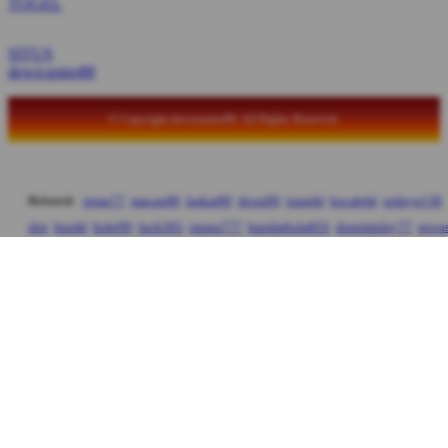
© Copyright dewicasino88. All Rights Reserved.
Related:
intan77
macau88
laskar89
dewa99
tiara4d
bocah4d
sedayu138
slot
bus4d
hoki99
luck365
istana777
bandarbola855
doremiplay77
nova