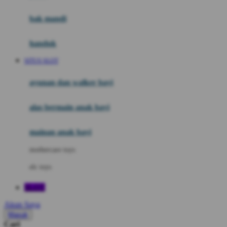
Mini Monkey
Moby
bak mandi
Momami
handuk
Mothercare
SITUS SLOT
Mustela
ayunan dan walker bayi
My Buddy Tag
My K
alas bermain anak bayi
N
mainan anak bayi
Naif
mothercare toys
Nike
elc toys
Nordic Natural
SLOT
Nuby
Akun Saya
Nuna
Masuk
Cari