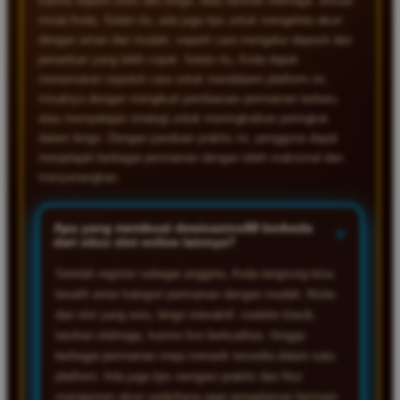
kasino seperti slots dan bingo, atau taruhan olahraga, sesuai
minat Anda. Selain itu, ada juga tips untuk mengelola akun
dengan aman dan mudah, seperti cara mengatur deposit dan
penarikan yang lebih cepat. Selain itu, Anda dapat
menemukan sepuluh cara untuk mendalami platform ini,
misalnya dengan mengikuti pembaruan permainan terbaru
atau mempelajari strategi untuk meningkatkan peringkat
dalam bingo. Dengan panduan praktis ini, pengguna dapat
menjelajah berbagai permainan dengan lebih maksimal dan
menyenangkan.
Apa yang membuat dewicasino88 berbeda
+
dari situs slot online lainnya?
Setelah register sebagai anggota, Anda langsung bisa
beralih antar kategori permainan dengan mudah. Mulai
dari slot yang seru, bingo interaktif, roulette klasik,
taruhan olahraga, kasino live berkualitas, hingga
berbagai permainan meja menarik tersedia dalam satu
platform. Ada juga tips navigasi praktis dan fitur
manajemen akun sederhana agar pengalaman bermain