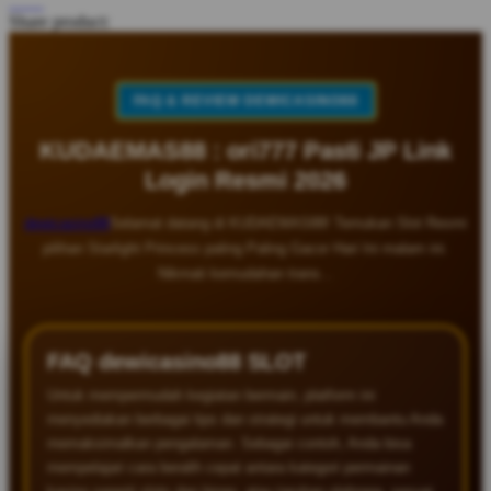
Share product:
FAQ & REVIEW DEWICASINO88
KUDAEMAS88 : ori777 Pasti JP Link
Login Resmi 2026
dewicasino88
Selamat datang di KUDAEMAS88! Temukan Slot Resmi
pilihan Starlight Princess paling Paling Gacor Hari Ini malam ini.
Nikmati kemudahan trans...
FAQ dewicasino88 SLOT
Untuk mempermudah kegiatan bermain, platform ini
menyediakan berbagai tips dan strategi untuk membantu Anda
memaksimalkan pengalaman. Sebagai contoh, Anda bisa
mempelajari cara beralih cepat antara kategori permainan