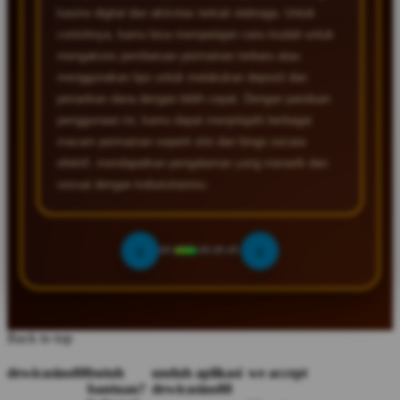
menawarkan panduan tentang cara mudah mengelola
akun, seperti beralih cepat antara kategori permainan
atau memeriksa riwayat aktivitas secara teratur.
Jangan lupa, akses update terbaru untuk menikmati
permainan baru dan fitur-fitur menarik!
‹
›
Back to top
dewicasino88
butuh
unduh aplikasi
we accept
bantuan?
dewicasino88
hubungi
kami
dewicasino88
SLOT
Direktorat Jenderal
hubungi
ikuti kami di
dewicasino88