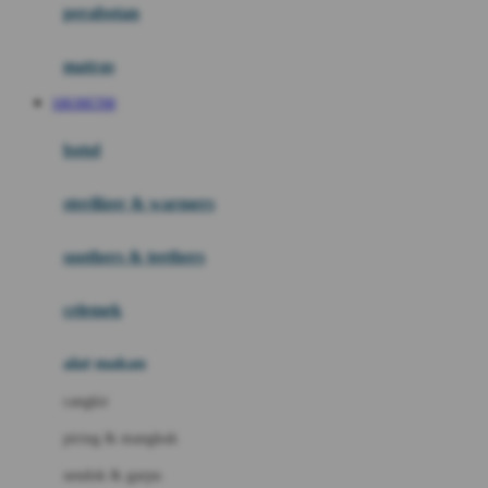
perabotan
Happy Tummy
Hauck
matras
Havaianas
SBOBET88
Hegen
botol
Hot Wheels
sterilizer & warmers
Hybrid
soothers & teethers
I
Inlacta DHA
celemek
Interlac
alat makan
Ivenet
cangkir
J
piring & mangkuk
Jack N Jill
sendok & garpu