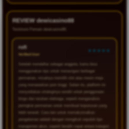
atau melihat promosi terbaru. Platform ini menyediakan
berbagai tips untuk menjelajahi platform. Misalnya,
cepat antara kategori game kasino dan aktivitas terkait
khusus. Selain itu, platform ini juga menyediakan
panduan penggunaan yang aman dan cepat untuk
kamu bisa mencoba strategi baru untuk permainan
olahraga. Anda dapat mengatur akun Anda dengan
pilihan untuk taruhan olahraga, dimana kamu dapat
mengelola akun, beralih antara kategori permainan, dan
bingo atau mempelajari cara menganalisis peringkat
mudah, memeriksa riwayat aktivitas, dan
mengikuti pertandingan favoritmu dan berpartisipasi
REVIEW dewicasino88
melakukan deposit maupun penarikan. Pengguna juga
dalam taruhan olahraga untuk mengambil keputusan
mengoptimalkan pengalaman bermain Anda secara
secara virtual. Untuk pengalaman yang lebih optimal,
bisa mendapatkan bantuan dukungan jika diperlukan.
Testimoni Pemain dewicasino88.
yang lebih tepat. Platform ini juga menyediakan
online. Platform ini juga memberikan informasi terbaru
terdapat tips dan strategi yang bisa kamu gunakan,
informasi tentang cara mengelola poin dan
tentang petunjuk menggunakan fitur-fitur platform dan
seperti mempelajari cara terbaik untuk mengelola
memanfaatkan promosi yang tersedia. Selain itu, kamu
update permainan yang terbaru. Dengan mempelajari
akunmu, mulai dari daftar (register) sebagai anggota
dina
bisa mendapatkan tips untuk navigasi cepat antar
★★★★★
tips dan strategi yang tersedia, Anda dapat
hingga memantau poin atau saldo. Pengguna juga
Verified User
kategori permainan, seperti dari casino ke olahraga atau
memaksimalkan pengalaman bermain dan menjelajahi
dapat dengan mudah beralih antara kategori permainan
sebaliknya. Bagi yang baru bergabung, ada panduan
Setelah mengunduh aplikasi dan mendaftar menjadi
berbagai macam game yang ditawarkan dengan cara
hanya dalam beberapa klik. Jadi, kamu dapat
mengenai cara daftar dan melakukan deposit serta
yang lebih mudah dan menyenangkan.
anggota, kamu bisa memulai petualangan seru di dunia
menikmati platform ini secara efektif dengan mengikuti
withdrawal dengan aman dan efisien. Dengan
online casino ini! Platform ini menyediakan beragam
alur penggunaan serta tips yang diberikan, untuk
mempelajari cara-cara ini, kamu akan lebih mudah
permainan seperti slot, bingo, dan berbagai jenis game
pengalaman bermain online yang menyenangkan dan
menikmati beragam game online seperti slot, table
optimal.
meja. Misalnya, untuk kamu penggemar olahraga,
games, dan sports betting dengan menciptakan
tersedia juga sports-related gaming untuk memuaskan
pengalaman yang menyenangkan dan bermanfaat.
semangatmu. Untuk memaksimalkan pengalaman
bermain, cobalah tips dan strategi yang tersedia, salah
satunya adalah analisa peringkat permainan agar
keputusanmu lebih tepat. Selain itu, platform ini juga