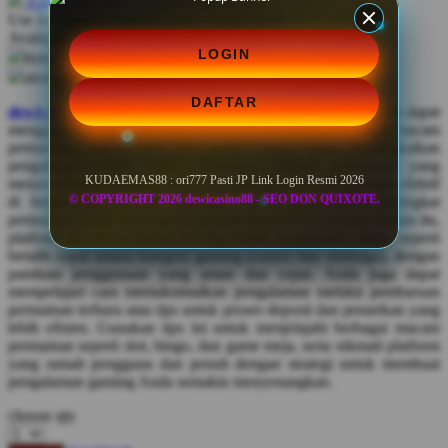
Earn
1.000.000
-
100.000.000
Bonus
Use Installment Options from
.
Laarn more
Q
Available for :
LOGIN
home delivery
QV Baby
store pickup
DAFTAR
dewicasino88
Setelah Anda mendaftar sebagai anggota, Anda dapat
R
menggunakan tips yang tersedia untuk menavigasi berbagai macam
permainan, seperti slot dan games meja, untuk meningkatkan
Real Shades
pengalaman online Anda. Misalnya, pilihlah permainan yang
KUDAEMAS88 : ori777 Pasti JP Link Login Resmi 2026
menawarkan poin tinggi atau coba strategi untuk penggunaan efektif
Red Castle
© COPYRIGHT 2026 dewicasino88 - SEO DON QUIXOTE.
di bingo dan taruhan olahraga, seperti menganalisis peringkat
permainan untuk membuat keputusan yang lebih hati-hati. Selain itu,
Ribbon Madness
platform ini menyediakan ten tips untuk pengelolaan akun, seperti
beralih cepat antara kategori gaming (casino dan olahraga), dengan
S
panduan penggunaan yang aman dan cepat. Anda juga dapat
mempelajari cara memaksimalkan pengalaman melalui pembaruan
Sebamed
permainan terbaru atau tips untuk proses deposit dan penarikan yang
lebih efisien. Gunakan tips ini untuk menjelajahi berbagai macam
Silver Cross
permainan seperti slot, bingo, dan game meja, serta nikmati platform
yang ramah pengguna dan penuh dengan strategi untuk membuat
Simply Idea
pengalaman gaming Anda semakin menyenangkan.
Skip Hop
choose qty
Spectra