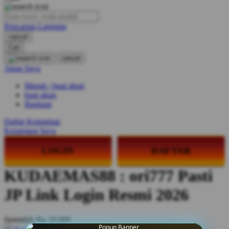
O
Pencarian Lanjutan
Oh Ma Grain
cancel
Okiedog
Cari
cancel
P
Akun Saya
Masuk / buat akun
Peachy
buat akun
Phil & Ted's
Bantuan
Philips Avent
Daftar Keinginan
Keranjang Saya
Pigeon
LOGIN
DAFTAR
Playgro
KUDAEMAS88 : ori777 Pasti
Poled Global
JP Link Login Resmi 2026
Ponycycle
Puma
Serendah
Rp 10.000
Pureats