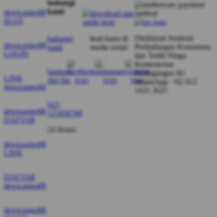
Perlindungan Konsumen
kami
media sosial
LOGIN
dan Tertib Niaga
Kementerian
bantuan
Perdagangan RI
LINK
dan faq
WhatsApp: +62 812
dewicasino88
1021 3625
021-
dewicasino88
123456789
DAFTAR
24 Hours
dewicasino88
LINK
DAFTAR
dewicasino88
dewicasino88
TOGEL
SITUS
dewicasino88