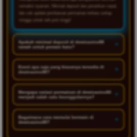
semakin nyaman. Nikmati deposit dan penarikan cepat,
lalu cek update pembaruan permainan terbaru setiap
minggu untuk raih poin tinggi!
Apakah minimal deposit di dewicasino88
+
ramah untuk pemain baru?
Platform ini menyediakan beragam pilihan permainan
online untuk Anda nikmati, mulai dari digital slots dan
Event apa saja yang biasanya tersedia di
+
dewicasino88?
bingo hingga table games dan sports-related gaming.
Sebagai contoh, selain mengakses beragam pilihan
Setelah mendaftar, anggota dapat menggunakan tips
game yang tersedia, Anda juga dapat mempelajari
untuk menavigasi berbagai permainan kasino, slot,
Mengapa variasi permainan di dewicasino88
strategize untuk meningkatkan peluang bermain seperti
+
menjadi salah satu keunggulannya?
bingo, dan taruhan olahraga di platform ini. Misalnya,
menganalisis peringkat permainan untuk membuat
para pemain bisa memilih permainan yang memiliki poin
keputusan lebih hati-hati dalam taruhan olahraga. Cara
Platform ini memungkinkan kamu untuk menjelajahi
tinggi atau strategi seperti menganalisis peringkat
ini dapat membantu Anda lebih menikmati pengalaman
berbagai macam permainan online, seperti slot, bingo,
Bagaimana cara memulai bermain di
permainan dalam kategori olahraga untuk membuat
+
berpartisipasi dalam berbagai macam event olahraga.
dewicasino88?
dan berbagai jenis permainan meja. Misalnya, kamu
keputusan yang lebih hati-hati. Selain itu, pengguna
Selain itu, platform ini menawarkan tips untuk
bisa mencoba slot dengan hadiah-hadiah menarik atau
dapat mengakses tips tentang cara mendaftar gratis
Setelah daftar akun selesai, kamu bisa menggunakan
manajemen akun yang efektif, seperti beralih dengan
menantang dirimu dalam game bingo dengan strategi