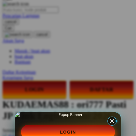
O
Pencarian Lanjutan
Oh Ma Grain
cancel
Okiedog
Cari
cancel
P
Akun Saya
Masuk / buat akun
Peachy
buat akun
Phil & Ted's
Bantuan
Philips Avent
Daftar Keinginan
Keranjang Saya
Pigeon
LOGIN
DAFTAR
Playgro
KUDAEMAS88 : ori777 Pasti
Poled Global
JP Link Login Resmi 2026
Ponycycle
Puma
Serendah
Rp 10.000
LOGIN
Pureats