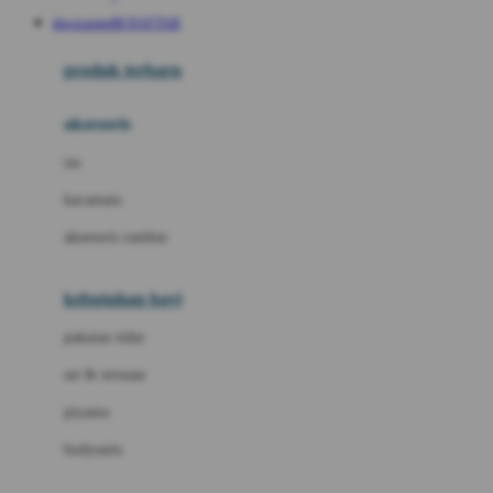
Awan
dewicasino88 DAFTAR
Azetabio
produk terbaru
B
aksesoris
Baabaasheepz
tas
Babiators
kacamata
Baby Dove
aksesoris rambut
Baby Jogger
Baby Rovega
kebutuhan bayi
Babybee
pakaian tidur
Banana Boat
set & terusan
Banz
piyama
Barbie
bodysuits
Beaba