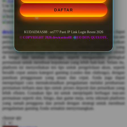
Earn
1.000.000
-
100.000.000
Bonus
Use Installment Options from
.
Laarn more
Q
DAFTAR
Available for :
home delivery
QV Baby
store pickup
dewicasino88
Setelah Anda mendaftar sebagai anggota, Anda dapat
KUDAEMAS88 : ori777 Pasti JP Link Login Resmi 2026
R
menggunakan tips yang tersedia untuk menavigasi berbagai macam
© COPYRIGHT 2026 dewicasino88 - SEO DON QUIXOTE.
permainan, seperti slot dan games meja, untuk meningkatkan
Real Shades
pengalaman online Anda. Misalnya, pilihlah permainan yang
menawarkan poin tinggi atau coba strategi untuk penggunaan efektif
Red Castle
di bingo dan taruhan olahraga, seperti menganalisis peringkat
permainan untuk membuat keputusan yang lebih hati-hati. Selain itu,
Ribbon Madness
platform ini menyediakan ten tips untuk pengelolaan akun, seperti
beralih cepat antara kategori gaming (casino dan olahraga), dengan
S
panduan penggunaan yang aman dan cepat. Anda juga dapat
mempelajari cara memaksimalkan pengalaman melalui pembaruan
Sebamed
permainan terbaru atau tips untuk proses deposit dan penarikan yang
lebih efisien. Gunakan tips ini untuk menjelajahi berbagai macam
Silver Cross
permainan seperti slot, bingo, dan game meja, serta nikmati platform
yang ramah pengguna dan penuh dengan strategi untuk membuat
Simply Idea
pengalaman gaming Anda semakin menyenangkan.
Skip Hop
choose qty
Spectra