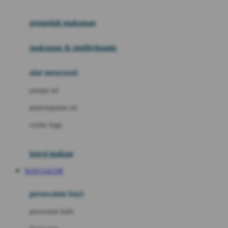
Joie
pengolah makanan
Joolz
Jujube
makanan & multivitamin
K
alat menyusui
Kiddycuts
pompa asi
Kumon
penyimpanan asi
L
cooler bags
Leapfrog
kursi makan
Leclerc
SLOT GACOR
Lee Vierra
Lillebaby
perawatan bayi
Little Bird Told Me
perawatan kulit
Little Miss Janis