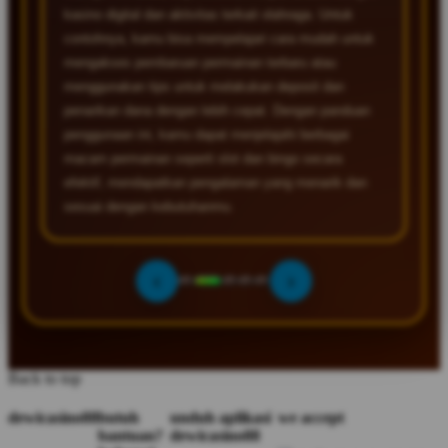
‹
›
Back to top
dewicasino88
butuh
unduh aplikasi
we accept
bantuan?
dewicasino88
hubungi
kami
dewicasino88
SLOT
Direktorat Jenderal
hubungi
ikuti kami di
dewicasino88