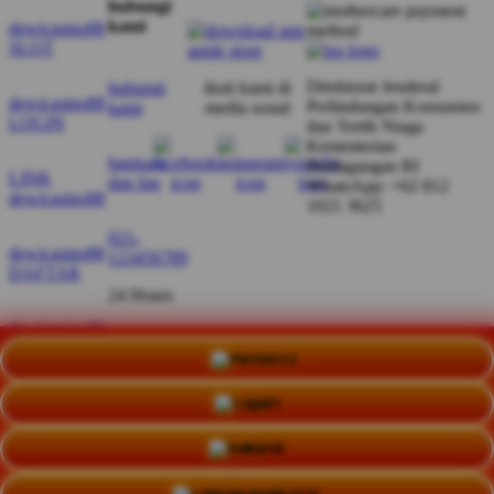
Perlindungan Konsumen
kami
media sosial
LOGIN
dan Tertib Niaga
Kementerian
bantuan
Perdagangan RI
LINK
dan faq
WhatsApp: +62 812
dewicasino88
1021 3625
021-
dewicasino88
123456789
DAFTAR
24 Hours
dewicasino88
LINK
DAFTAR
dewicasino88
PROMO
dewicasino88
TOGEL
LOGIN
SITUS
DAFTAR
dewicasino88