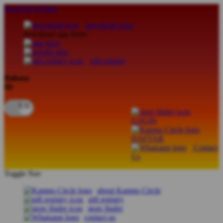
lewati ke Konten
download apps
download app from:
gift registry
Bahasa
ID
LOGIN
DAFTAR
Contact
Us
Toggle Nav
about Kanmo Circle
gift registry
store finder
contact us