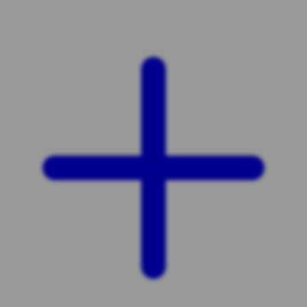
X
Xootz
Y
Yamatoya
Z
Zaxy
Zoggs
0-9
4Moms
59S