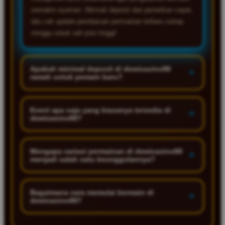
semakin nyaman. Nikmati deposit dan penarikan cepat,
lalu cek update pembaruan permainan terbaru setiap
minggu untuk raih poin tinggi!
Apakah minimal deposit di dewicasino88
+
ramah untuk pemain baru?
Platform ini menyediakan beragam pilihan permainan
online untuk Anda nikmati, mulai dari digital slots dan
Event apa saja yang biasanya tersedia di
+
dewicasino88?
bingo hingga table games dan sports-related gaming.
Sebagai contoh, selain mengakses beragam pilihan
Setelah mendaftar, anggota dapat menggunakan tips
game yang tersedia, Anda juga dapat mempelajari
untuk menavigasi berbagai permainan kasino, slot,
Mengapa variasi permainan di dewicasino88
strategize untuk meningkatkan peluang bermain seperti
+
menjadi salah satu keunggulannya?
bingo, dan taruhan olahraga di platform ini. Misalnya,
menganalisis peringkat permainan untuk membuat
para pemain bisa memilih permainan yang memiliki poin
keputusan lebih hati-hati dalam taruhan olahraga. Cara
Platform ini memungkinkan kamu untuk menjelajahi
tinggi atau strategi seperti menganalisis peringkat
ini dapat membantu Anda lebih menikmati pengalaman
berbagai macam permainan online, seperti slot, bingo,
Bagaimana cara memulai bermain di
permainan dalam kategori olahraga untuk membuat
+
berpartisipasi dalam berbagai macam event olahraga.
dewicasino88?
dan berbagai jenis permainan meja. Misalnya, kamu
keputusan yang lebih hati-hati. Selain itu, pengguna
Selain itu, platform ini menawarkan tips untuk
bisa mencoba slot dengan hadiah-hadiah menarik atau
dapat mengakses tips tentang cara mendaftar gratis
Setelah daftar akun selesai, kamu bisa menggunakan
manajemen akun yang efektif, seperti beralih dengan
menantang dirimu dalam game bingo dengan strategi