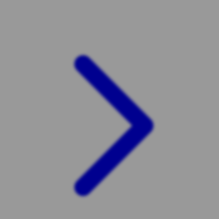
Twistshake
TY Toys
U
V
Veja
Vitaflow
Vtech
W
Waterland
Wellness