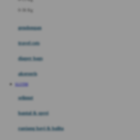
Felt So Sweet
0-36 Kg
Fisher Price
Flipper
gendongan
Friends Of Sally
travel cots
G
diaper bags
Gb
Geko
aksesoris
Graco
SLOT88
Gund
selimut
H
bantal & sprei
Habbie
Haenim
ranjang bayi & balita
Happy Horse