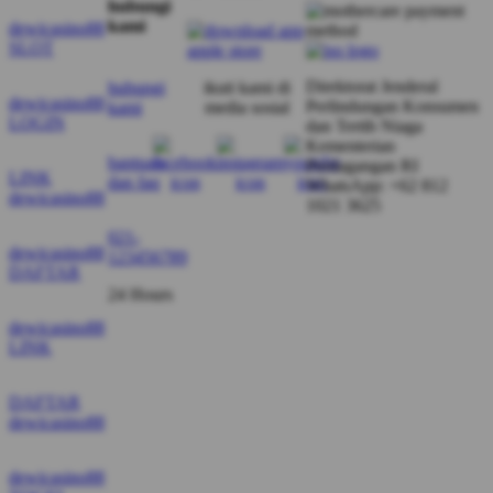
Perlindungan Konsumen
kami
media sosial
LOGIN
dan Tertib Niaga
Kementerian
bantuan
Perdagangan RI
LINK
dan faq
WhatsApp: +62 812
dewicasino88
1021 3625
021-
dewicasino88
123456789
DAFTAR
24 Hours
dewicasino88
LINK
DAFTAR
dewicasino88
dewicasino88
TOGEL
SITUS
dewicasino88