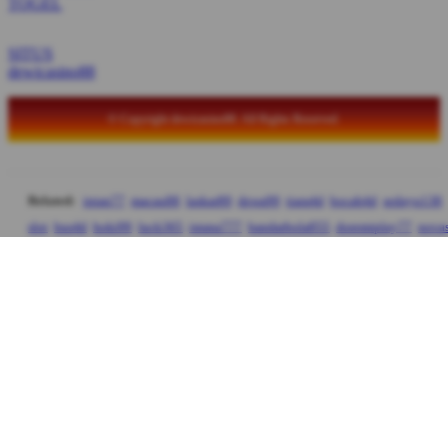
© Copyright dewicasino88. All Rights Reserved.
Related:
intan77
macau88
laskar89
dewa99
tiara4d
bocah4d
sedayu138
slot
bus4d
hoki99
luck365
istana777
bandarbola855
doremiplay77
nova