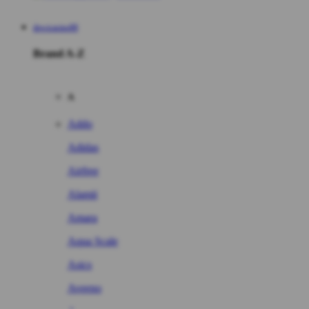
dewicasino88
Brand A-Z
A
Addo
Adidas
Airfree
Alamii
Amara
Aqua Scale
Asics
Aveeno