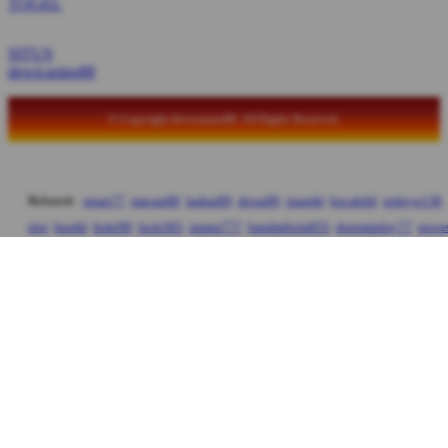
© Copyright dewicasino88. All Rights Reserved.
Related:
intan77
macau88
laskar89
dewa99
tiara4d
bocah4d
sedayu138
slot
bus4d
hoki99
luck365
istana777
bandarbola855
doremiplay77
nova