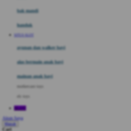
Mini Monkey
Moby
bak mandi
Momami
handuk
Mothercare
SITUS SLOT
Mustela
ayunan dan walker bayi
My Buddy Tag
My K
alas bermain anak bayi
N
mainan anak bayi
Naif
mothercare toys
Nike
elc toys
Nordic Natural
SLOT
Nuby
Akun Saya
Nuna
Masuk
Cari