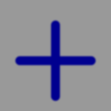
X
Xootz
Y
Yamatoya
Z
Zaxy
Zoggs
0-9
4Moms
59S