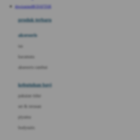
Awan
dewicasino88 DAFTAR
Azetabio
produk terbaru
B
aksesoris
Baabaasheepz
tas
Babiators
kacamata
Baby Dove
aksesoris rambut
Baby Jogger
Baby Rovega
kebutuhan bayi
Babybee
pakaian tidur
Banana Boat
set & terusan
Banz
piyama
Barbie
bodysuits
Beaba