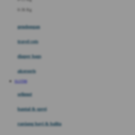
Felt So Sweet
0-36 Kg
Fisher Price
Flipper
gendongan
Friends Of Sally
travel cots
G
diaper bags
Gb
Geko
aksesoris
Graco
SLOT88
Gund
selimut
H
bantal & sprei
Habbie
Haenim
ranjang bayi & balita
Happy Horse