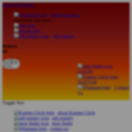
lewati ke Konten
download apps
download app from:
gift registry
Bahasa
ID
LOGIN
DAFTAR
Contact
Us
Toggle Nav
about Kanmo Circle
gift registry
store finder
contact us