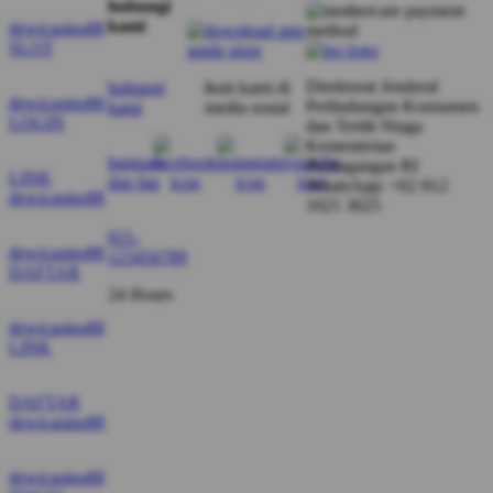
Perlindungan Konsumen
kami
media sosial
LOGIN
dan Tertib Niaga
Kementerian
bantuan
Perdagangan RI
LINK
dan faq
WhatsApp: +62 812
dewicasino88
1021 3625
021-
dewicasino88
123456789
DAFTAR
24 Hours
dewicasino88
LINK
DAFTAR
dewicasino88
dewicasino88
TOGEL
SITUS
dewicasino88