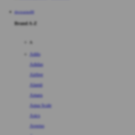
dewicasino88
Brand A-Z
A
Addo
Adidas
Airfree
Alamii
Amara
Aqua Scale
Asics
Aveeno