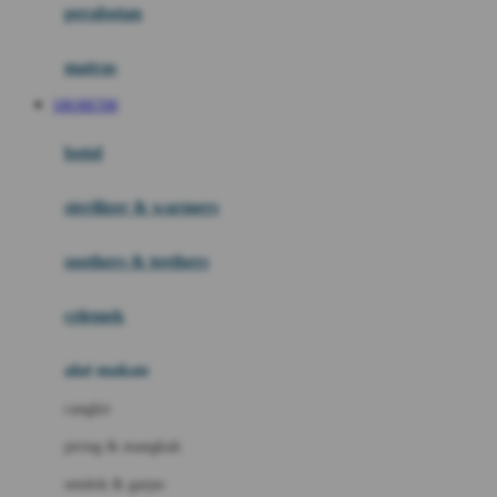
perabotan
Happy Tummy
Hauck
matras
Havaianas
SBOBET88
Hegen
botol
Hot Wheels
sterilizer & warmers
Hybrid
soothers & teethers
I
Inlacta DHA
celemek
Interlac
alat makan
Ivenet
cangkir
J
piring & mangkuk
Jack N Jill
sendok & garpu