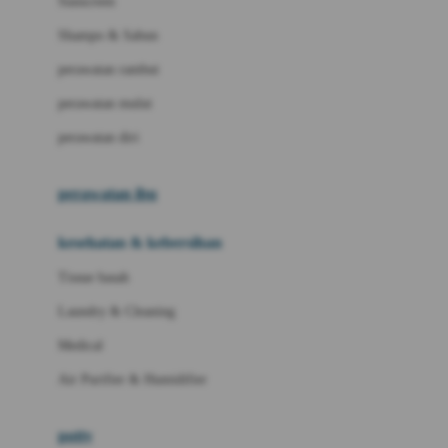
Sunscreen
London Taxi
Shampo & Sabun
Love To Dream
perawatan rambut
perawatan mulut
M
perawatan diri
Magformers
Mama's Choice
perawatan ibu
Mamas&Papas
kesehatan & kebersihan
Mamaway
Tissue basah
Maxi Cosi
Laundry & Cleaning
Megabloks
Medical
Micro
Air Purifier & Humidifier
MiDeer
Mimi & Lula
potty