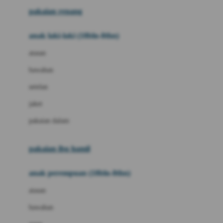
Buggygear
pakaian renang
Bumkins
anak laki-laki (18bln-8thn)
C
atasan
Cetaphil
bawahan
Chicco
setelan
Childlife
jaket
Clevamama
pakaian dalam
Cocolatte
Cottonseeds
pakaian ibu hamil
Cozy N Safe
anak perempuan (18bln-8thn)
Crane
atasan
Cybex
bawahan
D