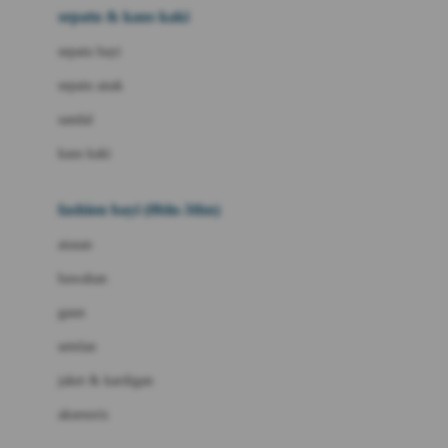
Beauty Barn
sepatu & kaus kaki
Bio Oil
sepatu bayi
Biolane
sepatu anak
Bite Fighters
sandal
Bizzi Growin
kaus kaki
Blackmores
fashion bayi (0bln-3thn)
Blooming Marvellous
atasan
Bonnels
bawahan
Bravado
gaun
Bruder
setelan
Brush Baby
jaket & kardigan
Buds Organics
aksesoris
Bugaboo