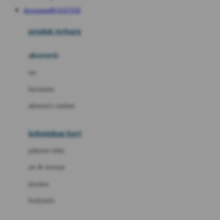
Awan
dewicasino88 DAFTAR
Azetabio
produk terbaru
B
aksesoris
Baabaasheepz
tas
Babiators
kacamata
Baby Dove
aksesoris rambut
Baby Jogger
Baby Rovega
kebutuhan bayi
Babybee
pakaian tidur
Banana Boat
set & terusan
Banz
piyama
Barbie
bodysuits
Beaba