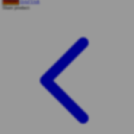
DAFTAR
LOGIN
Squishmallows
Share product:
Starbooks
Stick-O
Stokke
Sudocrem
Sumimo
Sunnylife
Sun-Staches
Swimava
T
Tommee Tippee
Trunki
Tutti Bambini