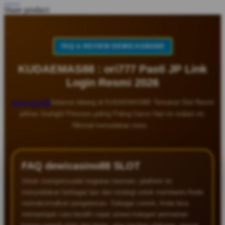
Share product:
FAQ & REVIEW DEWICASINO88
KUDAEMAS88 : ori777 Pasti JP Link
Login Resmi 2026
dewicasino88
Selamat datang di KUDAEMAS88! Temukan Slot Resmi
pilihan Starlight Princess paling Paling Gacor Hari Ini malam ini.
Nikmati kemudahan trans...
FAQ dewicasino88 SLOT
Untuk mempermudah kegiatan bermain, platform ini
menyediakan berbagai tips dan strategi untuk membantu Anda
memaksimalkan pengalaman. Sebagai contoh, Anda bisa
mempelajari cara beralih cepat antara kategori permainan