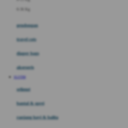
Felt So Sweet
0-36 Kg
Fisher Price
Flipper
gendongan
Friends Of Sally
travel cots
G
diaper bags
Gb
Geko
aksesoris
Graco
SLOT88
Gund
selimut
H
bantal & sprei
Habbie
Haenim
ranjang bayi & balita
Happy Horse