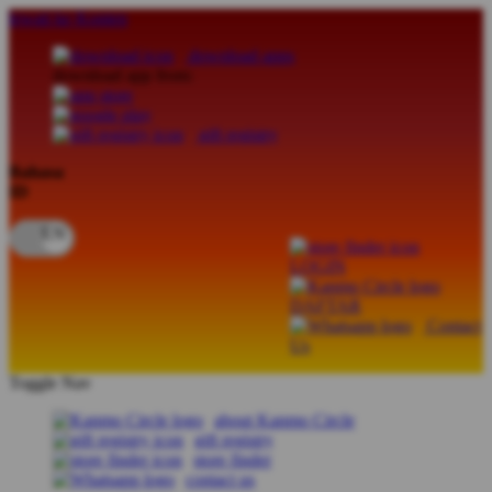
lewati ke Konten
download apps
download app from:
gift registry
Bahasa
ID
LOGIN
DAFTAR
Contact
Us
Toggle Nav
about Kanmo Circle
gift registry
store finder
contact us