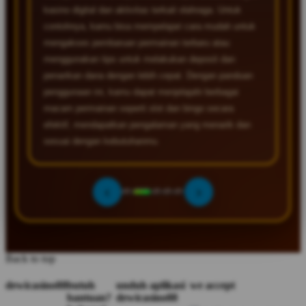
menawarkan panduan tentang cara mudah mengelola
akun, seperti beralih cepat antara kategori permainan
atau memeriksa riwayat aktivitas secara teratur.
Jangan lupa, akses update terbaru untuk menikmati
permainan baru dan fitur-fitur menarik!
‹
›
Back to top
dewicasino88
butuh
unduh aplikasi
we accept
bantuan?
dewicasino88
hubungi
kami
dewicasino88
SLOT
Direktorat Jenderal
hubungi
ikuti kami di
dewicasino88