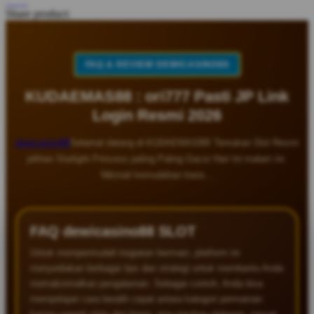
Share product:
FAQ & REVIEW DEWICASINO88
KUDAEMAS88 : ori777 Pasti JP Link
Login Resmi 2026
dewicasino88
Selamat datang di KUDAEMAS88! Temukan Slot Resmi
pilihan Starlight Princess paling Paling Gacor Hari Ini malam ini.
Nikmati kemudahan trans...
FAQ dewicasino88 SLOT
Untuk mempermudah kegiatan bermain, platform ini
menyediakan berbagai tips dan strategi untuk membantu Anda
memaksimalkan pengalaman. Sebagai contoh, Anda bisa
mempelajari cara beralih cepat antara kategori permainan