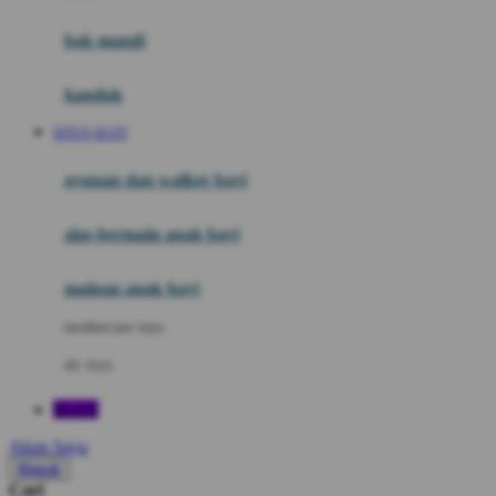
Mini Monkey
Moby
bak mandi
Momami
handuk
Mothercare
SITUS SLOT
Mustela
ayunan dan walker bayi
My Buddy Tag
My K
alas bermain anak bayi
N
mainan anak bayi
Naif
mothercare toys
Nike
elc toys
Nordic Natural
SLOT
Nuby
Akun Saya
Nuna
Masuk
Cari