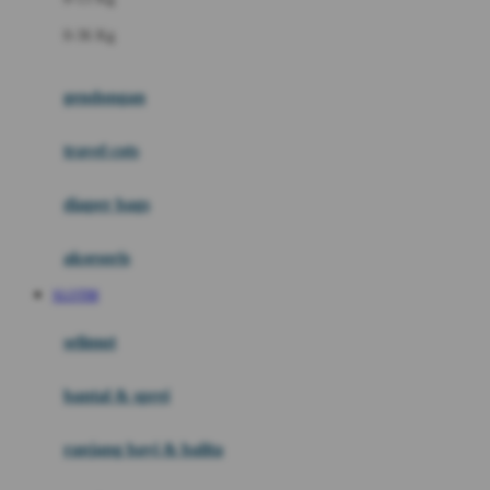
Felt So Sweet
0-36 Kg
Fisher Price
Flipper
gendongan
Friends Of Sally
travel cots
G
diaper bags
Gb
Geko
aksesoris
Graco
SLOT88
Gund
selimut
H
bantal & sprei
Habbie
Haenim
ranjang bayi & balita
Happy Horse