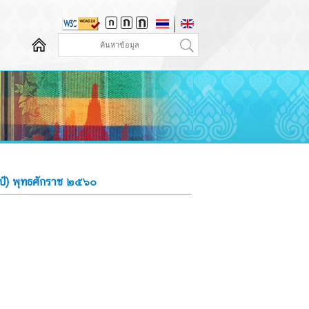
ิลป์) พุทธศักราช ๒๕๖๐