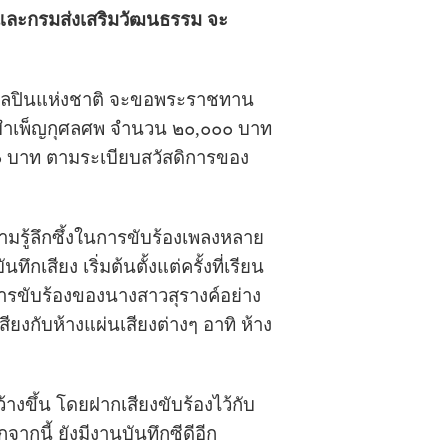
 และกรมส่งเสริมวัฒนธรรม จะ
ิศิลปินแห่งชาติ จะขอพระราชทาน
มการบำเพ็ญกุศลศพ จำนวน ๒๐,๐๐๐ บาท
,๐๐๐ บาท ตามระเบียบสวัสดิการของ
ามรู้ลึกซึ้งในการขับร้องเพลงหลาย
สียง เริ่มต้นตั้งแต่ครั้งที่เรียน
การขับร้องของนางสาวสุรางค์อย่าง
ยงกับห้างแผ่นเสียงต่างๆ อาทิ ห้าง
งขึ้น โดยฝากเสียงขับร้องไว้กับ
นี้ ยังมีงานบันทึกซีดีอีก