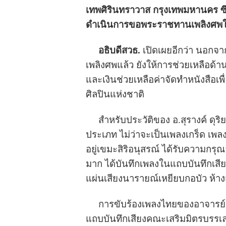
เทพศิรินทราวาส กรุงเทพมหานคร ซึ
ดำเนินการขอพระราชทานเพลิงศพใ
อธิบดีสวธ.
เปิดเผยอีกว่า นอกจา
เพลิงศพแล้ว ยังให้การช่วยเหลือด้า
และเงินช่วยเหลือค่าจัดทำหนังสือเพ
ศิลปินแห่งชาติ
สำหรับประวัติของ อ.สุรางค์ ดุริยพ
ประเภท ไม่ว่าจะเป็นเพลงเกร็ด เพลง
อยู่เขมะสิริอนุสรณ์ ได้รับความกร
มาก ได้บันทึกเพลงในแถบบันทึกเสีย
แผ่นเสียงนารายณ์เหยียบกอบัว ห้างแผ
การขับร้องเพลงไทยของอาจารย์สุรา
แถบบันทึกเสียงคณะเสริมมิตรบรรเล