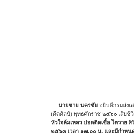
นายชาย นครชัย
อธิบดีกรมส่งเส
(คีตศิลป์) พุทธศักราช ๒๕๖๐ เสียช
หัวใจล้มเหลว ปอดติดเชื้อ ไตวาย
สิ
๒๕๖๓ เวลา ๑๗.๐๐ น. และมีกำหนดส