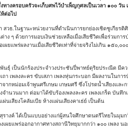
่งทางครอบครัวจะเก็บศพไว้บำเพ็ญกุศลเป็นเวลา ๑๐๐ วัน
ห้ต่อไป
ก สวธ.ในฐานะหน่วยงานที่ดำเนินการยกย่องเชิดชูเกียรต
นต่าง ๆ ด้วยการมอบเงินช่วยเหลือเมื่อเสียชีวิตเพื่อร่ว
ื่อเผยแพร่ผลงานเมื่อเสียชีวิตเท่าที่จ่ายจริงไม่เกิน ๑๕๐
ันธุ์ เป็นนักร้องประจำวงประชันปี่พาทย์ดุริยประณีต มีคว
เถา เพลงละคร ขับเสภา เพลงหุ่นกระบอก มีผลงานในการบันทึกเ
ุณาจากหม่อมเจ้าพูนศรีเกษม เกษมศรี ซึ่งโปรดน้ำเสียงและ
งจำนวนมาก ต่อมาได้ขับร้องเพลงละคร เพลงเกร็ด บันทึกเสี
่นเสียงโคลัมเบีย ห้างแผ่นเสียงคาเธ่ย์ เป็นต้น
งค์ ได้เป็นแบบอย่างแก่ผู้สนใจศึกษาดนตรีไทยในมุมกว้า
งเผยแพร่ออกอากาศทางสถานีวิทยุมากกว่า ๑๐๐ เพลง นอกจาก