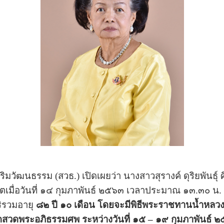
ริมวัฒนธรรม (สวธ.) เปิดเผยว่า นางสาวสุรางค์ ดุริยพันธ
ีวิตเมื่อวันที่ ๑๔ กุมภาพันธ์ ๒๕๖๓ เวลาประมาณ ๑๓.๓๐ น.
ริรวมอายุ
๘๒ ปี ๑๐ เดือน
โดยจะมีพิธีพระราชทานน้ำหลวงอ
วดพระอภิธรรมศพ ระหว่างวันที่ ๑๕ – ๑๙ กุมภาพันธ์ ๒