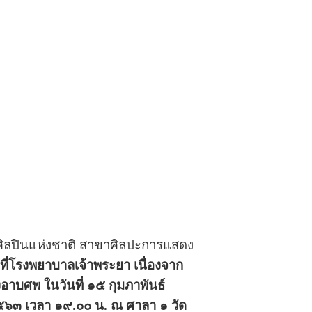
ุ์ ศิลปินแห่งชาติ สาขาศิลปะการแสดง
ที่โรงพยาบาลเจ้าพระยา เนื่องจาก
าบศพ ในวันที่ ๑๕ กุมภาพันธ์
๕๖๓ เวลา ๑๙.๐๐ น. ณ ศาลา ๑ วัด