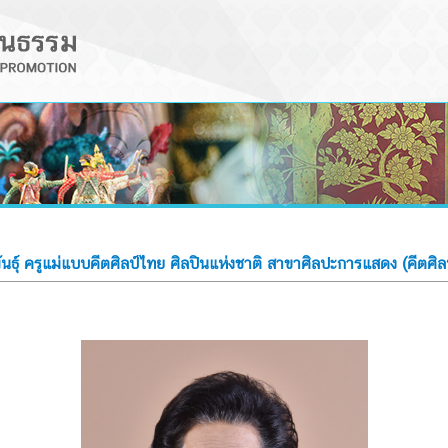
ันธุ์ ครูแม่แบบคีตศิลป์ไทย ศิลปินแห่งชาติ สาขาศิลปะการแสดง (คีตศ