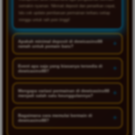
semakin nyaman. Nikmati deposit dan penarikan cepat,
lalu cek update pembaruan permainan terbaru setiap
minggu untuk raih poin tinggi!
Apakah minimal deposit di dewicasino88
+
ramah untuk pemain baru?
Platform ini menyediakan beragam pilihan permainan
online untuk Anda nikmati, mulai dari digital slots dan
Event apa saja yang biasanya tersedia di
+
dewicasino88?
bingo hingga table games dan sports-related gaming.
Sebagai contoh, selain mengakses beragam pilihan
Setelah mendaftar, anggota dapat menggunakan tips
game yang tersedia, Anda juga dapat mempelajari
untuk menavigasi berbagai permainan kasino, slot,
Mengapa variasi permainan di dewicasino88
strategize untuk meningkatkan peluang bermain seperti
+
menjadi salah satu keunggulannya?
bingo, dan taruhan olahraga di platform ini. Misalnya,
menganalisis peringkat permainan untuk membuat
para pemain bisa memilih permainan yang memiliki poin
keputusan lebih hati-hati dalam taruhan olahraga. Cara
Platform ini memungkinkan kamu untuk menjelajahi
tinggi atau strategi seperti menganalisis peringkat
ini dapat membantu Anda lebih menikmati pengalaman
berbagai macam permainan online, seperti slot, bingo,
Bagaimana cara memulai bermain di
permainan dalam kategori olahraga untuk membuat
+
berpartisipasi dalam berbagai macam event olahraga.
dewicasino88?
dan berbagai jenis permainan meja. Misalnya, kamu
keputusan yang lebih hati-hati. Selain itu, pengguna
Selain itu, platform ini menawarkan tips untuk
bisa mencoba slot dengan hadiah-hadiah menarik atau
dapat mengakses tips tentang cara mendaftar gratis
Setelah daftar akun selesai, kamu bisa menggunakan
manajemen akun yang efektif, seperti beralih dengan
menantang dirimu dalam game bingo dengan strategi