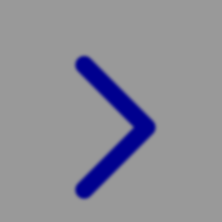
Twistshake
TY Toys
U
V
Veja
Vitaflow
Vtech
W
Waterland
Wellness