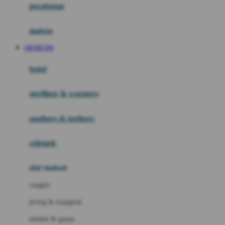
perabotan
Happy Tummy
Hauck
matras
Havaianas
SBOBET88
Hegen
botol
Hot Wheels
sterilizer & warmers
Hybrid
soothers & teethers
I
Inlacta DHA
celemek
Interlac
alat makan
Ivenet
cangkir
J
piring & mangkuk
Jack N Jill
sendok & garpu