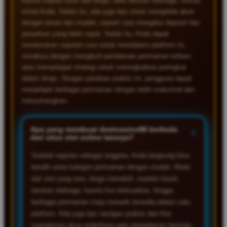
kasino seperti slots dan bingo, atau taruhan olahraga, sesuai
minat Anda. Selain itu, ada juga tips untuk mengelola akun
dengan aman dan mudah, seperti cara mengatur deposit dan
penarikan yang lebih cepat. Selain itu, Anda dapat
menemukan sepuluh cara untuk mendalami platform ini,
misalnya dengan mengikuti pembaruan permainan terbaru
atau mempelajari strategi untuk meningkatkan peringkat
dalam bingo. Dengan panduan praktis ini, pengguna dapat
menjelajah berbagai permainan dengan lebih maksimal dan
menyenangkan.
Apa yang membuat dewicasino88 berbeda
+
dari situs slot online lainnya?
Setelah register sebagai anggota, Anda langsung bisa
beralih antar kategori permainan dengan mudah. Mulai
dari slot yang seru, bingo interaktif, roulette klasik,
taruhan olahraga, kasino live berkualitas, hingga
berbagai permainan meja menarik tersedia dalam satu
platform. Ada juga tips navigasi praktis dan fitur
manajemen akun sederhana agar pengalaman bermain