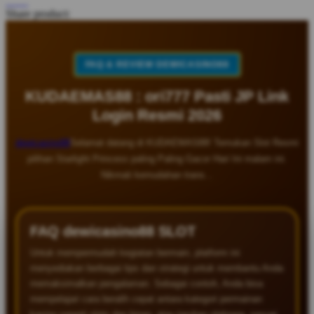
Share product:
FAQ & REVIEW DEWICASINO88
KUDAEMAS88 : ori777 Pasti JP Link
Login Resmi 2026
dewicasino88
Selamat datang di KUDAEMAS88! Temukan Slot Resmi
pilihan Starlight Princess paling Paling Gacor Hari Ini malam ini.
Nikmati kemudahan trans...
FAQ dewicasino88 SLOT
Untuk mempermudah kegiatan bermain, platform ini
menyediakan berbagai tips dan strategi untuk membantu Anda
memaksimalkan pengalaman. Sebagai contoh, Anda bisa
mempelajari cara beralih cepat antara kategori permainan