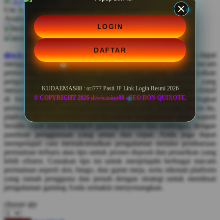
Earn
1.000.000
-
100.000.000
Bonus
Use Installment Options from
.
Laarn more
Q
Available for :
LOGIN
home delivery
QV Baby
store pickup
DAFTAR
dewicasino88
Setelah Anda mendaftar sebagai anggota, Anda dapat
R
menggunakan tips yang tersedia untuk menavigasi berbagai macam
permainan, seperti slot dan games meja, untuk meningkatkan
Real Shades
pengalaman online Anda. Misalnya, pilihlah permainan yang
KUDAEMAS88 : ori777 Pasti JP Link Login Resmi 2026
menawarkan poin tinggi atau coba strategi untuk penggunaan efektif
Red Castle
© COPYRIGHT 2026 dewicasino88 - SEO DON QUIXOTE.
di bingo dan taruhan olahraga, seperti menganalisis peringkat
permainan untuk membuat keputusan yang lebih hati-hati. Selain itu,
Ribbon Madness
platform ini menyediakan ten tips untuk pengelolaan akun, seperti
beralih cepat antara kategori gaming (casino dan olahraga), dengan
S
panduan penggunaan yang aman dan cepat. Anda juga dapat
mempelajari cara memaksimalkan pengalaman melalui pembaruan
Sebamed
permainan terbaru atau tips untuk proses deposit dan penarikan yang
lebih efisien. Gunakan tips ini untuk menjelajahi berbagai macam
Silver Cross
permainan seperti slot, bingo, dan game meja, serta nikmati platform
yang ramah pengguna dan penuh dengan strategi untuk membuat
Simply Idea
pengalaman gaming Anda semakin menyenangkan.
Skip Hop
choose qty
Spectra