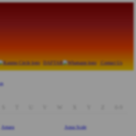
DAFTAR
Contact Us
us
S
T
U
V
W
X
Y
Z
0-9
Amara
Aqua Scale