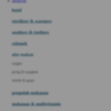
SBOBET88
botol
sterilizer & warmers
soothers & teethers
celemek
alat makan
cangkir
piring & mangkuk
sendok & garpu
pengolah makanan
makanan & multivitamin