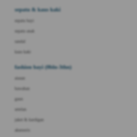
sepatu & kaus kaki
sepatu bayi
sepatu anak
sandal
kaus kaki
fashion bayi (0bln-3thn)
atasan
bawahan
gaun
setelan
jaket & kardigan
aksesoris