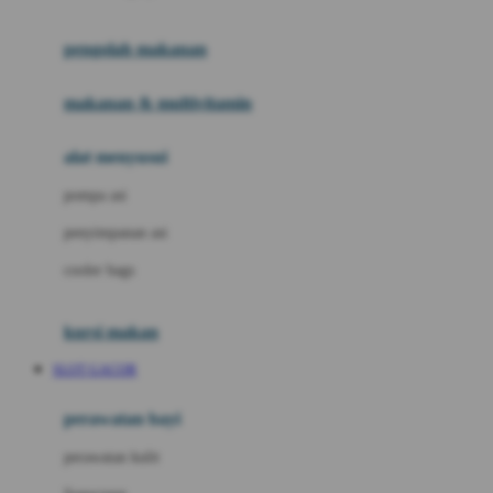
Joie
pengolah makanan
Joolz
Jujube
makanan & multivitamin
K
alat menyusui
Kiddycuts
pompa asi
Kumon
penyimpanan asi
L
cooler bags
Leapfrog
kursi makan
Leclerc
SLOT GACOR
Lee Vierra
Lillebaby
perawatan bayi
Little Bird Told Me
perawatan kulit
Little Miss Janis