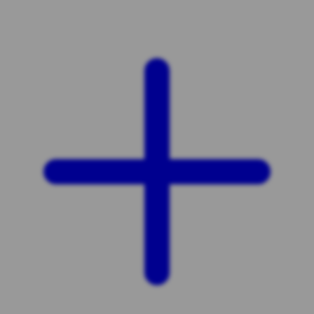
X
Xootz
Y
Yamatoya
Z
Zaxy
Zoggs
0-9
4Moms
59S