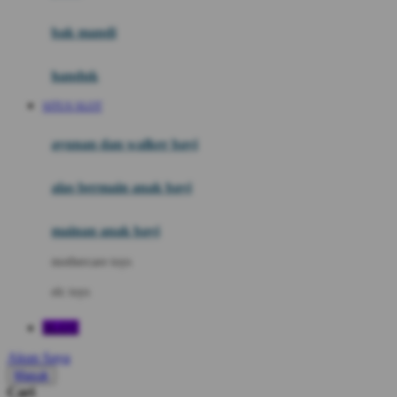
Mini Monkey
Moby
bak mandi
Momami
handuk
Mothercare
SITUS SLOT
Mustela
ayunan dan walker bayi
My Buddy Tag
My K
alas bermain anak bayi
N
mainan anak bayi
Naif
mothercare toys
Nike
elc toys
Nordic Natural
SLOT
Nuby
Akun Saya
Nuna
Masuk
Cari