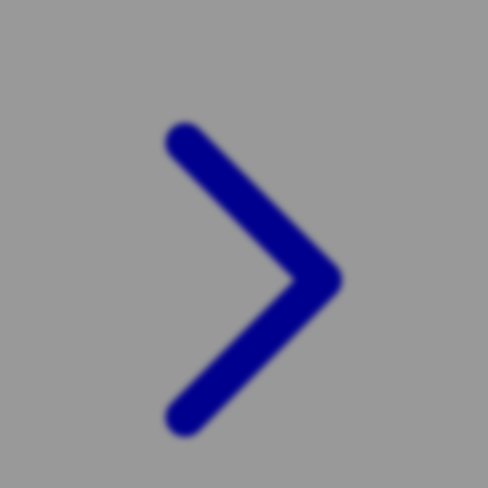
Twistshake
TY Toys
U
V
Veja
Vitaflow
Vtech
W
Waterland
Wellness