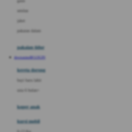
gaun
Dae Organics
setelan
Docare
jaket
Doona
pakaian dalam
Down To Earth
Drew
pakaian tidur
Dr. Brown's
dewicasino88 LOGIN
E
kereta dorong
ELC
bayi baru lahir
Ergobaby
usia 6 bulan+
Expert Care
koper anak
Ezyroller
kursi mobil
F
0-13 Kg