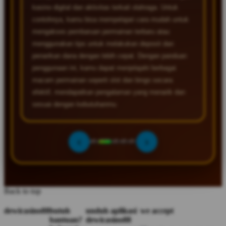
‹
›
Back to top
dewicasino88
butuh
unduh aplikasi
we accept
bantuan?
dewicasino88
hubungi
kami
dewicasino88
SLOT
Direktorat Jenderal
hubungi
ikuti kami di
dewicasino88