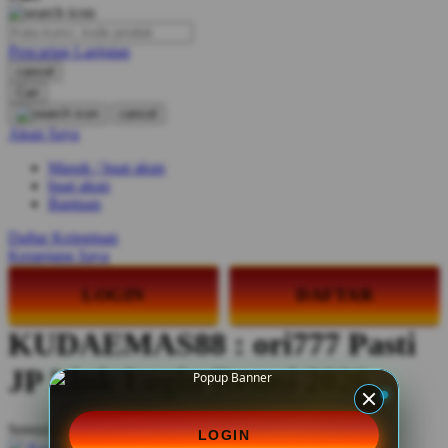
O
Pencarian Lanjutan
Oh Ma Grain
cancel
Okiedog
Cari
cancel
P
Akun Saya
Masuk / buat akun
Peachy
buat akun
Phil & Ted's
Bantuan
Philips Avent
Daftar Keinginan
Keranjang Saya
Pigeon
LOGIN
DAFTAR
Playgro
KUDAEMAS88 : ori777 Pasti
Poled Global
JP Link Login Resmi 2026
Ponycycle
Puma
Serendah
Rp 10.000
LOGIN
Pureats