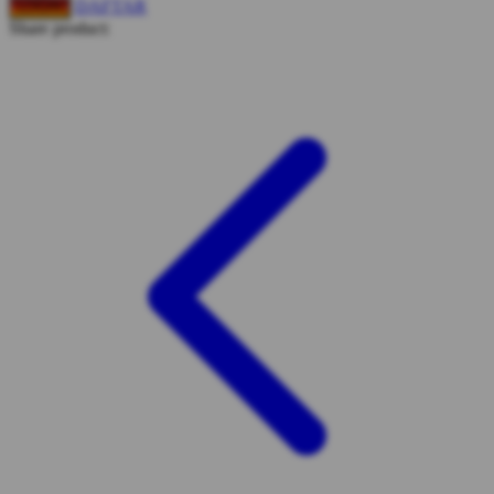
DAFTAR
LOGIN
Squishmallows
Share product:
Starbooks
Stick-O
Stokke
Sudocrem
Sumimo
Sunnylife
Sun-Staches
Swimava
T
Tommee Tippee
Trunki
Tutti Bambini