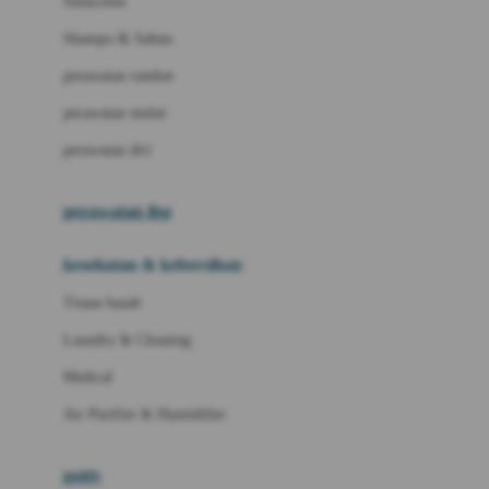
Sunscreen
London Taxi
Shampo & Sabun
Love To Dream
perawatan rambut
perawatan mulut
M
perawatan diri
Magformers
Mama's Choice
perawatan ibu
Mamas&Papas
kesehatan & kebersihan
Mamaway
Tissue basah
Maxi Cosi
Laundry & Cleaning
Megabloks
Medical
Micro
Air Purifier & Humidifier
MiDeer
Mimi & Lula
potty