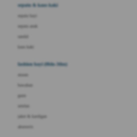
Beauty Barn
sepatu & kaus kaki
Bio Oil
sepatu bayi
Biolane
sepatu anak
Bite Fighters
sandal
Bizzi Growin
kaus kaki
Blackmores
fashion bayi (0bln-3thn)
Blooming Marvellous
atasan
Bonnels
bawahan
Bravado
gaun
Bruder
setelan
Brush Baby
jaket & kardigan
Buds Organics
aksesoris
Bugaboo