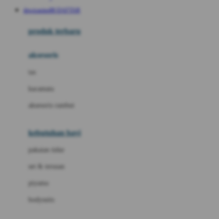
Awan
dewicasino88 DAFTAR
Azetabio
produk terbaru
B
aksesoris
Baabaasheepz
tas
Babiators
kacamata
Baby Dove
aksesoris rambut
Baby Jogger
Baby Rovega
kebutuhan bayi
Babybee
pakaian tidur
Banana Boat
set & terusan
Banz
piyama
Barbie
bodysuits
Beaba