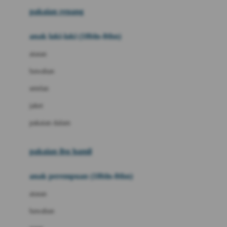
Buggygear
pakaian renang
Bumkins
anak laki-laki (18bln-8thn)
C
atasan
Cetaphil
bawahan
Chicco
setelan
Childlife
jaket
Clevamama
pakaian dalam
Cocolatte
Cottonseeds
pakaian ibu hamil
Cozy N Safe
anak perempuan (18bln-8thn)
Crane
atasan
Cybex
bawahan
D