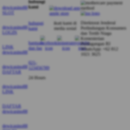
Perlindungan Konsumen
kami
media sosial
LOGIN
dan Tertib Niaga
Kementerian
bantuan
Perdagangan RI
LINK
dan faq
WhatsApp: +62 812
dewicasino88
1021 3625
021-
dewicasino88
123456789
DAFTAR
24 Hours
dewicasino88
LINK
DAFTAR
dewicasino88
dewicasino88
TOGEL
SITUS
dewicasino88