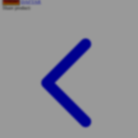
DAFTAR
LOGIN
Squishmallows
Share product:
Starbooks
Stick-O
Stokke
Sudocrem
Sumimo
Sunnylife
Sun-Staches
Swimava
T
Tommee Tippee
Trunki
Tutti Bambini