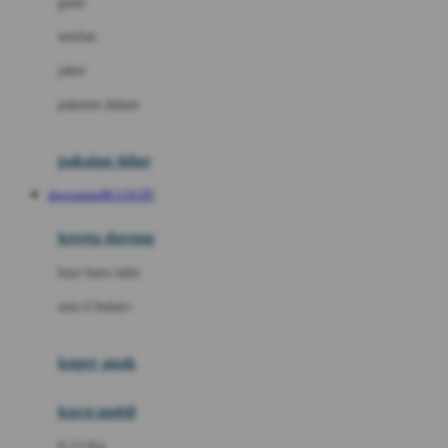
gaun
Dae Organics
setelan
Docare
jaket
Doona
pakaian dalam
Down To Earth
Drew
pakaian tidur
Dr. Brown's
dewicasino88 LOGIN
E
kereta dorong
ELC
bayi baru lahir
Ergobaby
usia 6 bulan+
Expert Care
koper anak
Ezyroller
kursi mobil
F
0-13 Kg