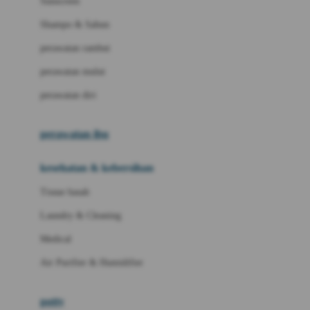
Sunscreen
London Taxi
Shampo & Sabun
Love To Dream
perawatan rambut
perawatan mulut
M
perawatan diri
Magformers
Mama's Choice
perawatan ibu
Mamas&Papas
kesehatan & kebersihan
Mamaway
Tissue basah
Maxi Cosi
Laundry & Cleaning
Megabloks
Medical
Micro
Air Purifier & Humidifier
MiDeer
Mimi & Lula
potty