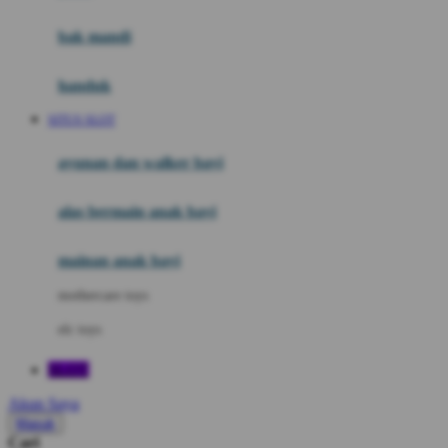
Mini Monkey
Moby
bak mandi
Momami
handuk
Mothercare
SITUS SLOT
Mustela
ayunan dan walker bayi
My Buddy Tag
My K
alas bermain anak bayi
N
mainan anak bayi
Naif
mothercare toys
Nike
elc toys
Nordic Natural
SLOT
Nuby
Akun Saya
Nuna
Masuk
Cari