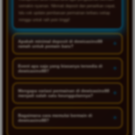
semakin nyaman. Nikmati deposit dan penarikan cepat,
lalu cek update pembaruan permainan terbaru setiap
minggu untuk raih poin tinggi!
Apakah minimal deposit di dewicasino88
+
ramah untuk pemain baru?
Platform ini menyediakan beragam pilihan permainan
online untuk Anda nikmati, mulai dari digital slots dan
Event apa saja yang biasanya tersedia di
+
dewicasino88?
bingo hingga table games dan sports-related gaming.
Sebagai contoh, selain mengakses beragam pilihan
Setelah mendaftar, anggota dapat menggunakan tips
game yang tersedia, Anda juga dapat mempelajari
untuk menavigasi berbagai permainan kasino, slot,
Mengapa variasi permainan di dewicasino88
strategize untuk meningkatkan peluang bermain seperti
+
menjadi salah satu keunggulannya?
bingo, dan taruhan olahraga di platform ini. Misalnya,
menganalisis peringkat permainan untuk membuat
para pemain bisa memilih permainan yang memiliki poin
keputusan lebih hati-hati dalam taruhan olahraga. Cara
Platform ini memungkinkan kamu untuk menjelajahi
tinggi atau strategi seperti menganalisis peringkat
ini dapat membantu Anda lebih menikmati pengalaman
berbagai macam permainan online, seperti slot, bingo,
Bagaimana cara memulai bermain di
permainan dalam kategori olahraga untuk membuat
+
berpartisipasi dalam berbagai macam event olahraga.
dewicasino88?
dan berbagai jenis permainan meja. Misalnya, kamu
keputusan yang lebih hati-hati. Selain itu, pengguna
Selain itu, platform ini menawarkan tips untuk
bisa mencoba slot dengan hadiah-hadiah menarik atau
dapat mengakses tips tentang cara mendaftar gratis
Setelah daftar akun selesai, kamu bisa menggunakan
manajemen akun yang efektif, seperti beralih dengan
menantang dirimu dalam game bingo dengan strategi