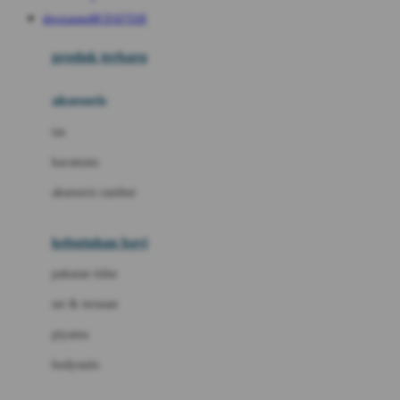
Awan
dewicasino88 DAFTAR
Azetabio
produk terbaru
B
aksesoris
Baabaasheepz
tas
Babiators
kacamata
Baby Dove
aksesoris rambut
Baby Jogger
Baby Rovega
kebutuhan bayi
Babybee
pakaian tidur
Banana Boat
set & terusan
Banz
piyama
Barbie
bodysuits
Beaba