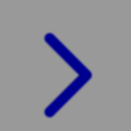
Twistshake
TY Toys
U
V
Veja
Vitaflow
Vtech
W
Waterland
Wellness