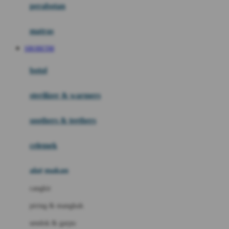
perabotan
Happy Tummy
Hauck
matras
Havaianas
SBOBET88
Hegen
botol
Hot Wheels
sterilizer & warmers
Hybrid
soothers & teethers
I
Inlacta DHA
celemek
Interlac
alat makan
Ivenet
cangkir
J
piring & mangkuk
Jack N Jill
sendok & garpu