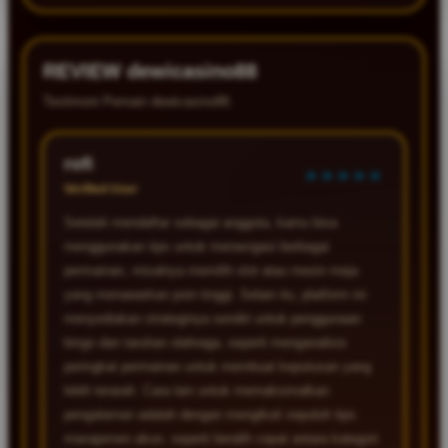
atau melihat promosi terbaru. Platform ini menyediakan
berbagai tips untuk menjelajahi platform. Misalnya,
cepat antara kategori game kasino dan aktivitas terkait
khusus. Selain itu, platform ini juga menyediakan
panduan penggunaan yang aman dan cepat untuk
kamu bisa mencoba strategi baru untuk permainan
olahraga. Anda dapat mengatur akun Anda dengan
pilihan untuk taruhan olahraga, dimana kamu dapat
mengelola akun, beralih antara kategori permainan, dan
bingo atau mempelajari cara menganalisis peringkat
mudah, memeriksa riwayat aktivitas, dan
mengikuti pertandingan favoritmu dan berpartisipasi
REVIEW dewicasino88
melakukan deposit maupun penarikan. Pengguna juga
dalam taruhan olahraga untuk mengambil keputusan
mengoptimalkan pengalaman bermain Anda secara
secara virtual. Untuk pengalaman yang lebih optimal,
bisa mendapatkan bantuan dukungan jika diperlukan.
Testimoni Pemain dewicasino88.
yang lebih tepat. Platform ini juga menyediakan
online. Platform ini juga memberikan informasi terbaru
terdapat tips dan strategi yang bisa kamu gunakan,
informasi tentang cara mengelola poin dan
tentang petunjuk menggunakan fitur-fitur platform dan
seperti mempelajari cara terbaik untuk mengelola
memanfaatkan promosi yang tersedia. Selain itu, kamu
update permainan yang terbaru. Dengan mempelajari
akunmu, mulai dari daftar (register) sebagai anggota
dina
bisa mendapatkan tips untuk navigasi cepat antar
★★★★★
tips dan strategi yang tersedia, Anda dapat
hingga memantau poin atau saldo. Pengguna juga
Verified User
kategori permainan, seperti dari casino ke olahraga atau
memaksimalkan pengalaman bermain dan menjelajahi
dapat dengan mudah beralih antara kategori permainan
sebaliknya. Bagi yang baru bergabung, ada panduan
Setelah mengunduh aplikasi dan mendaftar menjadi
berbagai macam game yang ditawarkan dengan cara
hanya dalam beberapa klik. Jadi, kamu dapat
mengenai cara daftar dan melakukan deposit serta
yang lebih mudah dan menyenangkan.
anggota, kamu bisa memulai petualangan seru di dunia
menikmati platform ini secara efektif dengan mengikuti
withdrawal dengan aman dan efisien. Dengan
online casino ini! Platform ini menyediakan beragam
alur penggunaan serta tips yang diberikan, untuk
mempelajari cara-cara ini, kamu akan lebih mudah
permainan seperti slot, bingo, dan berbagai jenis game
pengalaman bermain online yang menyenangkan dan
menikmati beragam game online seperti slot, table
optimal.
meja. Misalnya, untuk kamu penggemar olahraga,
games, dan sports betting dengan menciptakan
tersedia juga sports-related gaming untuk memuaskan
pengalaman yang menyenangkan dan bermanfaat.
semangatmu. Untuk memaksimalkan pengalaman
bermain, cobalah tips dan strategi yang tersedia, salah
satunya adalah analisa peringkat permainan agar
keputusanmu lebih tepat. Selain itu, platform ini juga