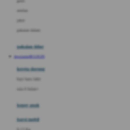
gaun
Dae Organics
setelan
Docare
jaket
Doona
pakaian dalam
Down To Earth
Drew
pakaian tidur
Dr. Brown's
dewicasino88 LOGIN
E
kereta dorong
ELC
bayi baru lahir
Ergobaby
usia 6 bulan+
Expert Care
koper anak
Ezyroller
kursi mobil
F
0-13 Kg