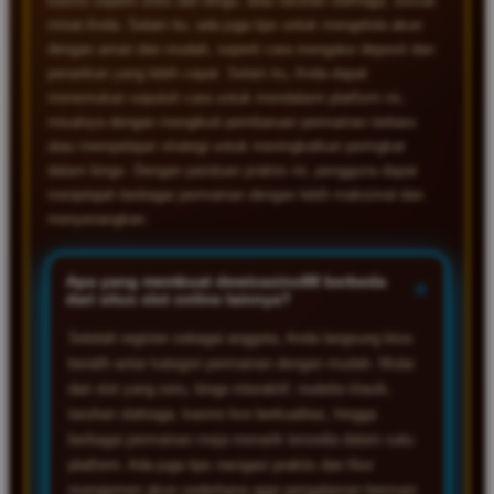
kasino seperti slots dan bingo, atau taruhan olahraga, sesuai
minat Anda. Selain itu, ada juga tips untuk mengelola akun
dengan aman dan mudah, seperti cara mengatur deposit dan
penarikan yang lebih cepat. Selain itu, Anda dapat
menemukan sepuluh cara untuk mendalami platform ini,
misalnya dengan mengikuti pembaruan permainan terbaru
atau mempelajari strategi untuk meningkatkan peringkat
dalam bingo. Dengan panduan praktis ini, pengguna dapat
menjelajah berbagai permainan dengan lebih maksimal dan
menyenangkan.
Apa yang membuat dewicasino88 berbeda
+
dari situs slot online lainnya?
Setelah register sebagai anggota, Anda langsung bisa
beralih antar kategori permainan dengan mudah. Mulai
dari slot yang seru, bingo interaktif, roulette klasik,
taruhan olahraga, kasino live berkualitas, hingga
berbagai permainan meja menarik tersedia dalam satu
platform. Ada juga tips navigasi praktis dan fitur
manajemen akun sederhana agar pengalaman bermain