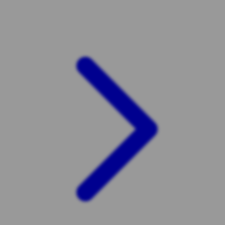
Twistshake
TY Toys
U
V
Veja
Vitaflow
Vtech
W
Waterland
Wellness