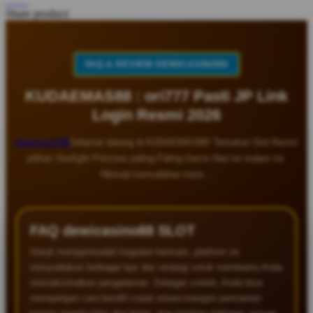
Share product:
FAQ & REVIEW DEWICASINO88
KUDAEMAS88 : ori777 Pasti JP Link
Login Resmi 2026
dewicasino88
Selamat datang di KUDAEMAS88! Temukan Slot Resmi
pilihan Starlight Princess paling Paling Gacor Hari Ini malam ini.
Nikmati kemudahan trans...
FAQ dewicasino88 SLOT
Untuk mempermudah kegiatan bermain, platform ini
menyediakan berbagai tips dan strategi untuk membantu Anda
memaksimalkan pengalaman. Sebagai contoh, Anda bisa
mempelajari cara beralih cepat antara kategori permainan