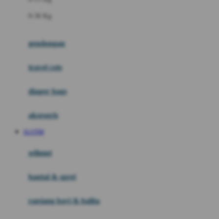
Felt So Sweet
0-36 Kg
Fisher Price
Flipper
gendongan
Friends Of Sally
travel cots
G
diaper bags
Gb
Geko
aksesoris
Graco
SLOT88
Gund
selimut
H
bantal & sprei
Habbie
Haenim
ranjang bayi & balita
Happy Horse