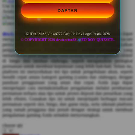
Earn
1.000.000
-
100.000.000
Bonus
Use Installment Options from
.
Laarn more
Q
DAFTAR
Available for :
home delivery
QV Baby
store pickup
dewicasino88
Setelah Anda mendaftar sebagai anggota, Anda dapat
KUDAEMAS88 : ori777 Pasti JP Link Login Resmi 2026
R
menggunakan tips yang tersedia untuk menavigasi berbagai macam
© COPYRIGHT 2026 dewicasino88 - SEO DON QUIXOTE.
permainan, seperti slot dan games meja, untuk meningkatkan
Real Shades
pengalaman online Anda. Misalnya, pilihlah permainan yang
menawarkan poin tinggi atau coba strategi untuk penggunaan efektif
Red Castle
di bingo dan taruhan olahraga, seperti menganalisis peringkat
permainan untuk membuat keputusan yang lebih hati-hati. Selain itu,
Ribbon Madness
platform ini menyediakan ten tips untuk pengelolaan akun, seperti
beralih cepat antara kategori gaming (casino dan olahraga), dengan
S
panduan penggunaan yang aman dan cepat. Anda juga dapat
mempelajari cara memaksimalkan pengalaman melalui pembaruan
Sebamed
permainan terbaru atau tips untuk proses deposit dan penarikan yang
lebih efisien. Gunakan tips ini untuk menjelajahi berbagai macam
Silver Cross
permainan seperti slot, bingo, dan game meja, serta nikmati platform
yang ramah pengguna dan penuh dengan strategi untuk membuat
Simply Idea
pengalaman gaming Anda semakin menyenangkan.
Skip Hop
choose qty
Spectra