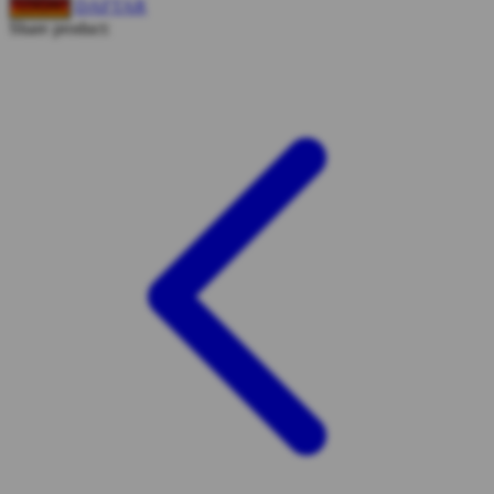
DAFTAR
LOGIN
Squishmallows
Share product:
Starbooks
Stick-O
Stokke
Sudocrem
Sumimo
Sunnylife
Sun-Staches
Swimava
T
Tommee Tippee
Trunki
Tutti Bambini