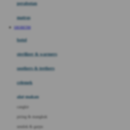
perabotan
Happy Tummy
Hauck
matras
Havaianas
SBOBET88
Hegen
botol
Hot Wheels
sterilizer & warmers
Hybrid
soothers & teethers
I
Inlacta DHA
celemek
Interlac
alat makan
Ivenet
cangkir
J
piring & mangkuk
Jack N Jill
sendok & garpu