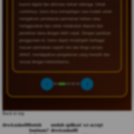
‹
›
Back to top
dewicasino88
butuh
unduh aplikasi
we accept
bantuan?
dewicasino88
hubungi
kami
dewicasino88
SLOT
Direktorat Jenderal
hubungi
ikuti kami di
dewicasino88