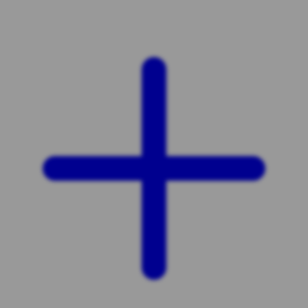
X
Xootz
Y
Yamatoya
Z
Zaxy
Zoggs
0-9
4Moms
59S