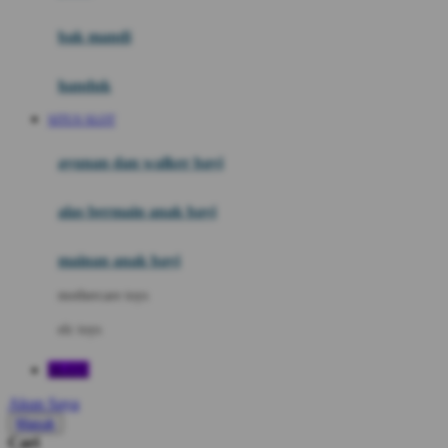
Mini Monkey
Moby
bak mandi
Momami
handuk
Mothercare
SITUS SLOT
Mustela
ayunan dan walker bayi
My Buddy Tag
My K
alas bermain anak bayi
N
mainan anak bayi
Naif
mothercare toys
Nike
elc toys
Nordic Natural
SLOT
Nuby
Akun Saya
Nuna
Masuk
Cari