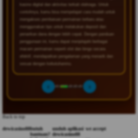
menawarkan panduan tentang cara mudah mengelola
akun, seperti beralih cepat antara kategori permainan
atau memeriksa riwayat aktivitas secara teratur.
Jangan lupa, akses update terbaru untuk menikmati
permainan baru dan fitur-fitur menarik!
‹
›
Back to top
dewicasino88
butuh
unduh aplikasi
we accept
bantuan?
dewicasino88
hubungi
kami
dewicasino88
SLOT
Direktorat Jenderal
hubungi
ikuti kami di
dewicasino88