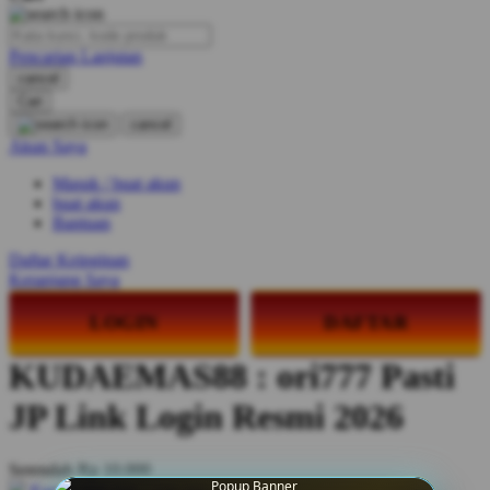
O
Pencarian Lanjutan
Oh Ma Grain
cancel
Okiedog
Cari
cancel
P
Akun Saya
Masuk / buat akun
Peachy
buat akun
Phil & Ted's
Bantuan
Philips Avent
Daftar Keinginan
Keranjang Saya
Pigeon
LOGIN
DAFTAR
Playgro
KUDAEMAS88 : ori777 Pasti
Poled Global
JP Link Login Resmi 2026
Ponycycle
Puma
Serendah
Rp 10.000
Pureats