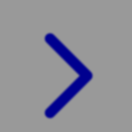
Twistshake
TY Toys
U
V
Veja
Vitaflow
Vtech
W
Waterland
Wellness