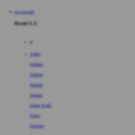
dewicasino88
Brand A-Z
A
Addo
Adidas
Airfree
Alamii
Amara
Aqua Scale
Asics
Aveeno