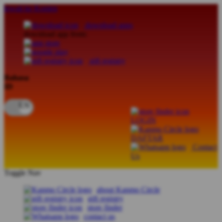
lewati ke Konten
download apps
download app from:
gift registry
Bahasa
ID
LOGIN
DAFTAR
Contact
Us
Toggle Nav
about Kanmo Circle
gift registry
store finder
contact us