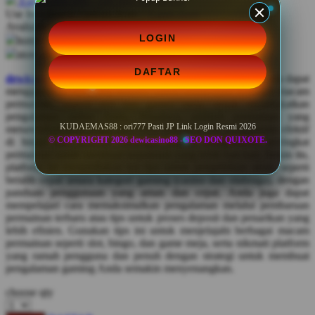
Earn
1.000.000
-
100.000.000
Bonus
Use Installment Options from
.
Laarn more
Q
Available for :
LOGIN
home delivery
QV Baby
store pickup
DAFTAR
dewicasino88
Setelah Anda mendaftar sebagai anggota, Anda dapat
R
menggunakan tips yang tersedia untuk menavigasi berbagai macam
permainan, seperti slot dan games meja, untuk meningkatkan
Real Shades
pengalaman online Anda. Misalnya, pilihlah permainan yang
KUDAEMAS88 : ori777 Pasti JP Link Login Resmi 2026
menawarkan poin tinggi atau coba strategi untuk penggunaan efektif
Red Castle
© COPYRIGHT 2026 dewicasino88 - SEO DON QUIXOTE.
di bingo dan taruhan olahraga, seperti menganalisis peringkat
permainan untuk membuat keputusan yang lebih hati-hati. Selain itu,
Ribbon Madness
platform ini menyediakan ten tips untuk pengelolaan akun, seperti
beralih cepat antara kategori gaming (casino dan olahraga), dengan
S
panduan penggunaan yang aman dan cepat. Anda juga dapat
mempelajari cara memaksimalkan pengalaman melalui pembaruan
Sebamed
permainan terbaru atau tips untuk proses deposit dan penarikan yang
lebih efisien. Gunakan tips ini untuk menjelajahi berbagai macam
Silver Cross
permainan seperti slot, bingo, dan game meja, serta nikmati platform
yang ramah pengguna dan penuh dengan strategi untuk membuat
Simply Idea
pengalaman gaming Anda semakin menyenangkan.
Skip Hop
choose qty
Spectra