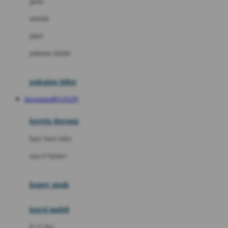
gaun
Dae Organics
setelan
Docare
jaket
Doona
pakaian dalam
Down To Earth
Drew
pakaian tidur
Dr. Brown's
dewicasino88 LOGIN
E
kereta dorong
ELC
bayi baru lahir
Ergobaby
usia 6 bulan+
Expert Care
koper anak
Ezyroller
kursi mobil
F
0-13 Kg