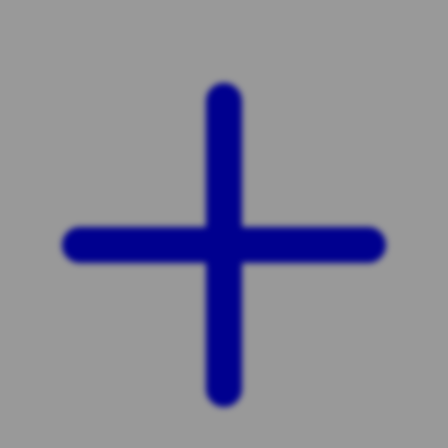
X
Xootz
Y
Yamatoya
Z
Zaxy
Zoggs
0-9
4Moms
59S