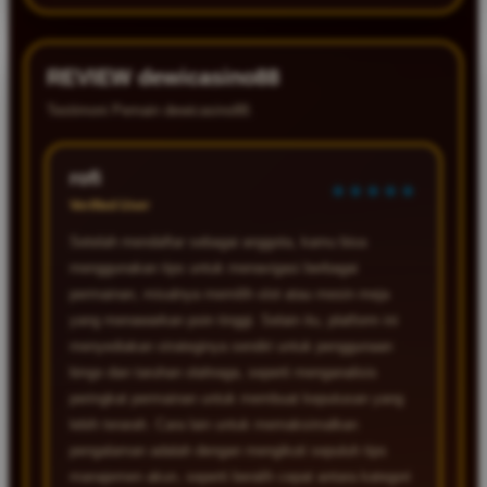
atau melihat promosi terbaru. Platform ini menyediakan
berbagai tips untuk menjelajahi platform. Misalnya,
cepat antara kategori game kasino dan aktivitas terkait
khusus. Selain itu, platform ini juga menyediakan
panduan penggunaan yang aman dan cepat untuk
kamu bisa mencoba strategi baru untuk permainan
olahraga. Anda dapat mengatur akun Anda dengan
pilihan untuk taruhan olahraga, dimana kamu dapat
mengelola akun, beralih antara kategori permainan, dan
bingo atau mempelajari cara menganalisis peringkat
mudah, memeriksa riwayat aktivitas, dan
mengikuti pertandingan favoritmu dan berpartisipasi
REVIEW dewicasino88
melakukan deposit maupun penarikan. Pengguna juga
dalam taruhan olahraga untuk mengambil keputusan
mengoptimalkan pengalaman bermain Anda secara
secara virtual. Untuk pengalaman yang lebih optimal,
bisa mendapatkan bantuan dukungan jika diperlukan.
Testimoni Pemain dewicasino88.
yang lebih tepat. Platform ini juga menyediakan
online. Platform ini juga memberikan informasi terbaru
terdapat tips dan strategi yang bisa kamu gunakan,
informasi tentang cara mengelola poin dan
tentang petunjuk menggunakan fitur-fitur platform dan
seperti mempelajari cara terbaik untuk mengelola
memanfaatkan promosi yang tersedia. Selain itu, kamu
update permainan yang terbaru. Dengan mempelajari
akunmu, mulai dari daftar (register) sebagai anggota
dina
bisa mendapatkan tips untuk navigasi cepat antar
★★★★★
tips dan strategi yang tersedia, Anda dapat
hingga memantau poin atau saldo. Pengguna juga
Verified User
kategori permainan, seperti dari casino ke olahraga atau
memaksimalkan pengalaman bermain dan menjelajahi
dapat dengan mudah beralih antara kategori permainan
sebaliknya. Bagi yang baru bergabung, ada panduan
Setelah mengunduh aplikasi dan mendaftar menjadi
berbagai macam game yang ditawarkan dengan cara
hanya dalam beberapa klik. Jadi, kamu dapat
mengenai cara daftar dan melakukan deposit serta
yang lebih mudah dan menyenangkan.
anggota, kamu bisa memulai petualangan seru di dunia
menikmati platform ini secara efektif dengan mengikuti
withdrawal dengan aman dan efisien. Dengan
online casino ini! Platform ini menyediakan beragam
alur penggunaan serta tips yang diberikan, untuk
mempelajari cara-cara ini, kamu akan lebih mudah
permainan seperti slot, bingo, dan berbagai jenis game
pengalaman bermain online yang menyenangkan dan
menikmati beragam game online seperti slot, table
optimal.
meja. Misalnya, untuk kamu penggemar olahraga,
games, dan sports betting dengan menciptakan
tersedia juga sports-related gaming untuk memuaskan
pengalaman yang menyenangkan dan bermanfaat.
semangatmu. Untuk memaksimalkan pengalaman
bermain, cobalah tips dan strategi yang tersedia, salah
satunya adalah analisa peringkat permainan agar
keputusanmu lebih tepat. Selain itu, platform ini juga