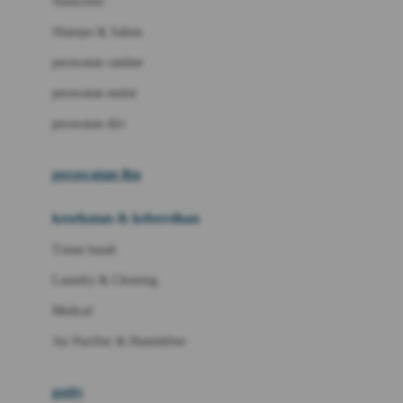
Sunscreen
London Taxi
Shampo & Sabun
Love To Dream
perawatan rambut
perawatan mulut
M
perawatan diri
Magformers
Mama's Choice
perawatan ibu
Mamas&Papas
kesehatan & kebersihan
Mamaway
Tissue basah
Maxi Cosi
Laundry & Cleaning
Megabloks
Medical
Micro
Air Purifier & Humidifier
MiDeer
Mimi & Lula
potty