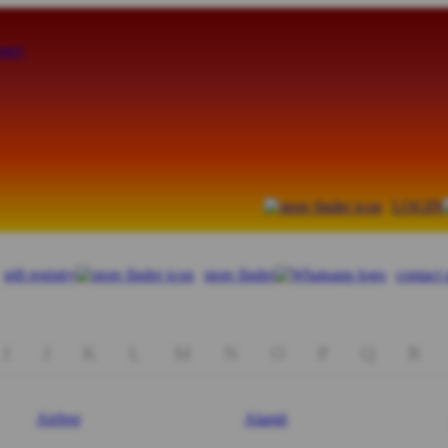
istry
LOGIN
gift registry
store finder
contact 
I
J
K
L
M
N
O
P
Q
R
Airfree
Alamii