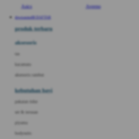
Asics
Aveeno
dewicasino88 DAFTAR
produk terbaru
aksesoris
tas
kacamata
aksesoris rambut
kebutuhan bayi
pakaian tidur
set & terusan
piyama
bodysuits