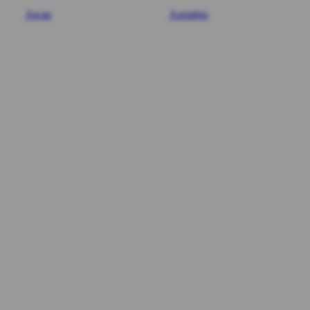
Awan
Azetabio