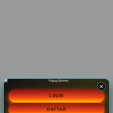
LOGIN
DAFTAR