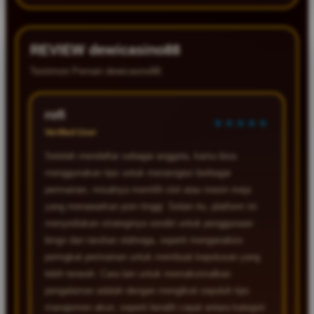
atau melihat promosi terbaru. Platform ini menyediakan
berbagai tips untuk menjelajahi platform. Misalnya,
cepat antara kategori game kasino dan aktivitas terkait
khusus. Selain itu, platform ini juga menyediakan
panduan penggunaan yang aman dan cepat untuk
kamu bisa mencoba strategi baru untuk permainan
olahraga. Anda dapat mengatur akun Anda dengan
pilihan untuk taruhan olahraga, dimana kamu dapat
mengelola akun, beralih antara kategori permainan, dan
bingo atau mempelajari cara menganalisis peringkat
mudah, memeriksa riwayat aktivitas, dan
mengikuti pertandingan favoritmu dan berpartisipasi
REVIEW dewicasino88
melakukan deposit maupun penarikan. Pengguna juga
dalam taruhan olahraga untuk mengambil keputusan
mengoptimalkan pengalaman bermain Anda secara
secara virtual. Untuk pengalaman yang lebih optimal,
bisa mendapatkan bantuan dukungan jika diperlukan.
Testimoni Pemain dewicasino88.
yang lebih tepat. Platform ini juga menyediakan
online. Platform ini juga memberikan informasi terbaru
terdapat tips dan strategi yang bisa kamu gunakan,
informasi tentang cara mengelola poin dan
tentang petunjuk menggunakan fitur-fitur platform dan
seperti mempelajari cara terbaik untuk mengelola
memanfaatkan promosi yang tersedia. Selain itu, kamu
update permainan yang terbaru. Dengan mempelajari
akunmu, mulai dari daftar (register) sebagai anggota
dina
bisa mendapatkan tips untuk navigasi cepat antar
★★★★★
tips dan strategi yang tersedia, Anda dapat
hingga memantau poin atau saldo. Pengguna juga
Verified User
kategori permainan, seperti dari casino ke olahraga atau
memaksimalkan pengalaman bermain dan menjelajahi
dapat dengan mudah beralih antara kategori permainan
sebaliknya. Bagi yang baru bergabung, ada panduan
Setelah mengunduh aplikasi dan mendaftar menjadi
berbagai macam game yang ditawarkan dengan cara
hanya dalam beberapa klik. Jadi, kamu dapat
mengenai cara daftar dan melakukan deposit serta
yang lebih mudah dan menyenangkan.
anggota, kamu bisa memulai petualangan seru di dunia
menikmati platform ini secara efektif dengan mengikuti
withdrawal dengan aman dan efisien. Dengan
online casino ini! Platform ini menyediakan beragam
alur penggunaan serta tips yang diberikan, untuk
mempelajari cara-cara ini, kamu akan lebih mudah
permainan seperti slot, bingo, dan berbagai jenis game
pengalaman bermain online yang menyenangkan dan
menikmati beragam game online seperti slot, table
optimal.
meja. Misalnya, untuk kamu penggemar olahraga,
games, dan sports betting dengan menciptakan
tersedia juga sports-related gaming untuk memuaskan
pengalaman yang menyenangkan dan bermanfaat.
semangatmu. Untuk memaksimalkan pengalaman
bermain, cobalah tips dan strategi yang tersedia, salah
satunya adalah analisa peringkat permainan agar
keputusanmu lebih tepat. Selain itu, platform ini juga