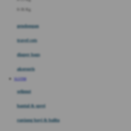
Felt So Sweet
0-36 Kg
Fisher Price
Flipper
gendongan
Friends Of Sally
travel cots
G
diaper bags
Gb
Geko
aksesoris
Graco
SLOT88
Gund
selimut
H
bantal & sprei
Habbie
Haenim
ranjang bayi & balita
Happy Horse