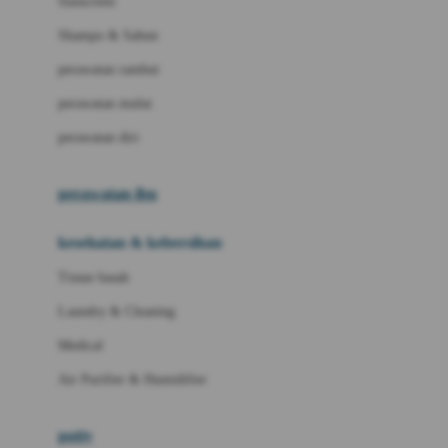
Sunscreen
London Taxi
Shampo & Sabun
Love To Dream
perawatan rambut
perawatan mulut
M
perawatan diri
Magformers
Mama's Choice
perawatan ibu
Mamas&Papas
kesehatan & kebersihan
Mamaway
Tissue basah
Maxi Cosi
Laundry & Cleaning
Megabloks
Medical
Micro
Air Purifier & Humidifier
MiDeer
Mimi & Lula
potty