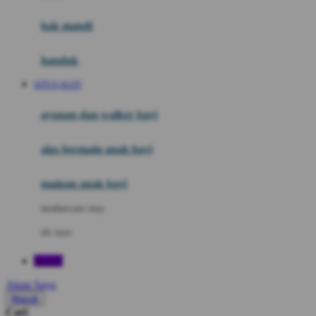
Mini Monkey
Moby
bak mandi
Momami
handuk
Mothercare
SITUS SLOT
Mustela
ayunan dan walker bayi
My Buddy Tag
My K
alas bermain anak bayi
N
mainan anak bayi
Naif
mothercare toys
Nike
elc toys
Nordic Natural
SLOT
Nuby
Akun Saya
Nuna
Masuk
Cari