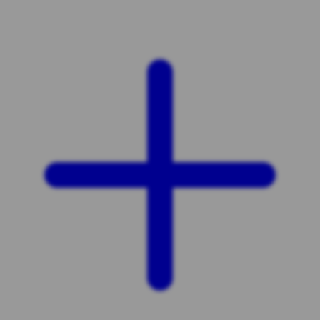
X
Xootz
Y
Yamatoya
Z
Zaxy
Zoggs
0-9
4Moms
59S