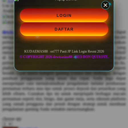
Earn
1.000.000
-
100.000.000
Bonus
Use Installment Options from
.
Laarn more
Q
Available for :
LOGIN
home delivery
QV Baby
store pickup
DAFTAR
dewicasino88
Setelah Anda mendaftar sebagai anggota, Anda dapat
R
menggunakan tips yang tersedia untuk menavigasi berbagai macam
permainan, seperti slot dan games meja, untuk meningkatkan
Real Shades
pengalaman online Anda. Misalnya, pilihlah permainan yang
KUDAEMAS88 : ori777 Pasti JP Link Login Resmi 2026
menawarkan poin tinggi atau coba strategi untuk penggunaan efektif
Red Castle
© COPYRIGHT 2026 dewicasino88 - SEO DON QUIXOTE.
di bingo dan taruhan olahraga, seperti menganalisis peringkat
permainan untuk membuat keputusan yang lebih hati-hati. Selain itu,
Ribbon Madness
platform ini menyediakan ten tips untuk pengelolaan akun, seperti
beralih cepat antara kategori gaming (casino dan olahraga), dengan
S
panduan penggunaan yang aman dan cepat. Anda juga dapat
mempelajari cara memaksimalkan pengalaman melalui pembaruan
Sebamed
permainan terbaru atau tips untuk proses deposit dan penarikan yang
lebih efisien. Gunakan tips ini untuk menjelajahi berbagai macam
Silver Cross
permainan seperti slot, bingo, dan game meja, serta nikmati platform
yang ramah pengguna dan penuh dengan strategi untuk membuat
Simply Idea
pengalaman gaming Anda semakin menyenangkan.
Skip Hop
choose qty
Spectra