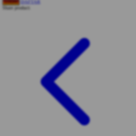
DAFTAR
LOGIN
Squishmallows
Share product:
Starbooks
Stick-O
Stokke
Sudocrem
Sumimo
Sunnylife
Sun-Staches
Swimava
T
Tommee Tippee
Trunki
Tutti Bambini