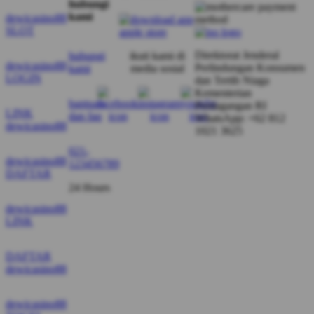
Perlindungan Konsumen
kami
media sosial
LOGIN
dan Tertib Niaga
Kementerian
bantuan
Perdagangan RI
LINK
dan faq
WhatsApp: +62 812
dewicasino88
1021 3625
021-
dewicasino88
123456789
DAFTAR
24 Hours
dewicasino88
LINK
DAFTAR
dewicasino88
dewicasino88
TOGEL
SITUS
dewicasino88