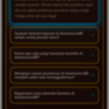
semakin nyaman. Nikmati deposit dan penarikan cepat,
lalu cek update pembaruan permainan terbaru setiap
minggu untuk raih poin tinggi!
Apakah minimal deposit di dewicasino88
+
ramah untuk pemain baru?
Platform ini menyediakan beragam pilihan permainan
online untuk Anda nikmati, mulai dari digital slots dan
Event apa saja yang biasanya tersedia di
+
dewicasino88?
bingo hingga table games dan sports-related gaming.
Sebagai contoh, selain mengakses beragam pilihan
Setelah mendaftar, anggota dapat menggunakan tips
game yang tersedia, Anda juga dapat mempelajari
untuk menavigasi berbagai permainan kasino, slot,
Mengapa variasi permainan di dewicasino88
strategize untuk meningkatkan peluang bermain seperti
+
menjadi salah satu keunggulannya?
bingo, dan taruhan olahraga di platform ini. Misalnya,
menganalisis peringkat permainan untuk membuat
para pemain bisa memilih permainan yang memiliki poin
keputusan lebih hati-hati dalam taruhan olahraga. Cara
Platform ini memungkinkan kamu untuk menjelajahi
tinggi atau strategi seperti menganalisis peringkat
ini dapat membantu Anda lebih menikmati pengalaman
berbagai macam permainan online, seperti slot, bingo,
Bagaimana cara memulai bermain di
permainan dalam kategori olahraga untuk membuat
+
berpartisipasi dalam berbagai macam event olahraga.
dewicasino88?
dan berbagai jenis permainan meja. Misalnya, kamu
keputusan yang lebih hati-hati. Selain itu, pengguna
Selain itu, platform ini menawarkan tips untuk
bisa mencoba slot dengan hadiah-hadiah menarik atau
dapat mengakses tips tentang cara mendaftar gratis
Setelah daftar akun selesai, kamu bisa menggunakan
manajemen akun yang efektif, seperti beralih dengan
menantang dirimu dalam game bingo dengan strategi