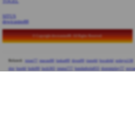
© Copyright dewicasino88. All Rights Reserved.
Related:
intan77
macau88
laskar89
dewa99
tiara4d
bocah4d
sedayu138
slot
bus4d
hoki99
luck365
istana777
bandarbola855
doremiplay77
nova