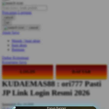
O
Pencarian Lanjutan
Oh Ma Grain
cancel
Okiedog
Cari
cancel
P
Akun Saya
Masuk / buat akun
Peachy
buat akun
Phil & Ted's
Bantuan
Philips Avent
Daftar Keinginan
Keranjang Saya
Pigeon
LOGIN
DAFTAR
Playgro
KUDAEMAS88 : ori777 Pasti
Poled Global
JP Link Login Resmi 2026
Ponycycle
Puma
Serendah
Rp 10.000
Pureats