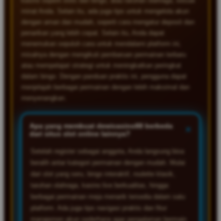
kasino seperti slots dan bingo, atau taruhan olahraga, sesuai
minat Anda. Selain itu, ada juga tips untuk mengelola akun
dengan aman dan mudah, seperti cara mengatur deposit dan
penarikan yang lebih cepat. Selain itu, Anda dapat
menemukan sepuluh cara untuk mendalami platform ini,
misalnya dengan mengikuti pembaruan permainan terbaru
atau mempelajari strategi untuk meningkatkan peringkat
dalam bingo. Dengan panduan praktis ini, pengguna dapat
menjelajah berbagai permainan dengan lebih maksimal dan
menyenangkan.
Apa yang membuat dewicasino88 berbeda
+
dari situs slot online lainnya?
Setelah register sebagai anggota, Anda langsung bisa
beralih antar kategori permainan dengan mudah. Mulai
dari slot yang seru, bingo interaktif, roulette klasik,
taruhan olahraga, kasino live berkualitas, hingga
berbagai permainan meja menarik tersedia dalam satu
platform. Ada juga tips navigasi praktis dan fitur
manajemen akun sederhana agar pengalaman bermain