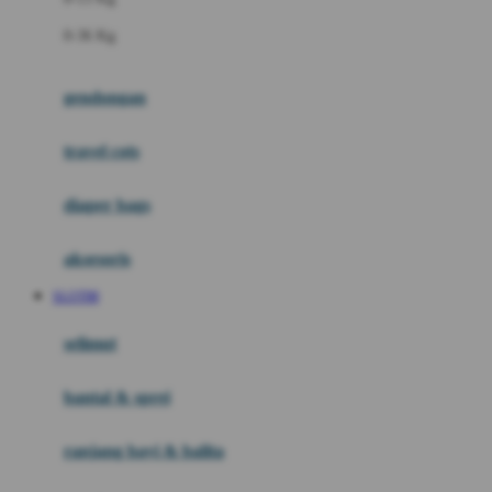
Felt So Sweet
0-36 Kg
Fisher Price
Flipper
gendongan
Friends Of Sally
travel cots
G
diaper bags
Gb
Geko
aksesoris
Graco
SLOT88
Gund
selimut
H
bantal & sprei
Habbie
Haenim
ranjang bayi & balita
Happy Horse