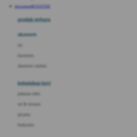
Awan
dewicasino88 DAFTAR
Azetabio
produk terbaru
B
aksesoris
Baabaasheepz
tas
Babiators
kacamata
Baby Dove
aksesoris rambut
Baby Jogger
Baby Rovega
kebutuhan bayi
Babybee
pakaian tidur
Banana Boat
set & terusan
Banz
piyama
Barbie
bodysuits
Beaba