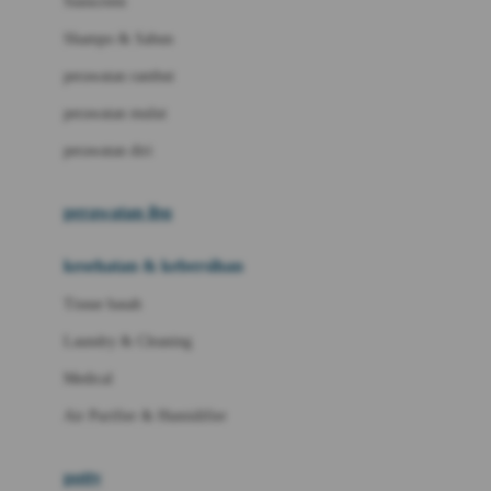
Sunscreen
London Taxi
Shampo & Sabun
Love To Dream
perawatan rambut
perawatan mulut
M
perawatan diri
Magformers
Mama's Choice
perawatan ibu
Mamas&Papas
kesehatan & kebersihan
Mamaway
Tissue basah
Maxi Cosi
Laundry & Cleaning
Megabloks
Medical
Micro
Air Purifier & Humidifier
MiDeer
Mimi & Lula
potty