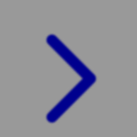
Twistshake
TY Toys
U
V
Veja
Vitaflow
Vtech
W
Waterland
Wellness