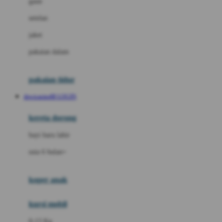
gaun
Dae Organics
setelan
Docare
jaket
Doona
pakaian dalam
Down To Earth
Drew
pakaian tidur
Dr. Brown's
dewicasino88 LOGIN
E
kereta dorong
ELC
bayi baru lahir
Ergobaby
usia 6 bulan+
Expert Care
koper anak
Ezyroller
kursi mobil
F
0-13 Kg