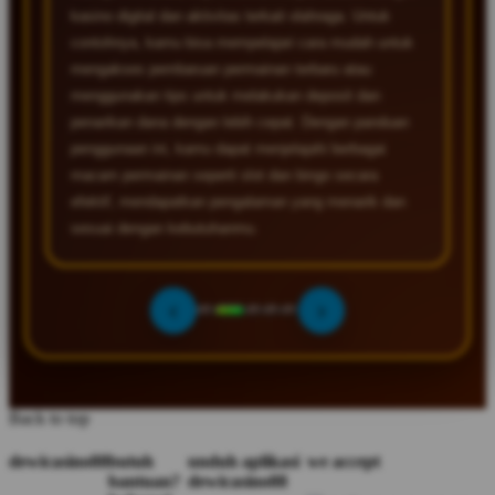
menawarkan panduan tentang cara mudah mengelola
akun, seperti beralih cepat antara kategori permainan
atau memeriksa riwayat aktivitas secara teratur.
Jangan lupa, akses update terbaru untuk menikmati
permainan baru dan fitur-fitur menarik!
‹
›
Back to top
dewicasino88
butuh
unduh aplikasi
we accept
bantuan?
dewicasino88
hubungi
kami
dewicasino88
SLOT
Direktorat Jenderal
hubungi
ikuti kami di
dewicasino88