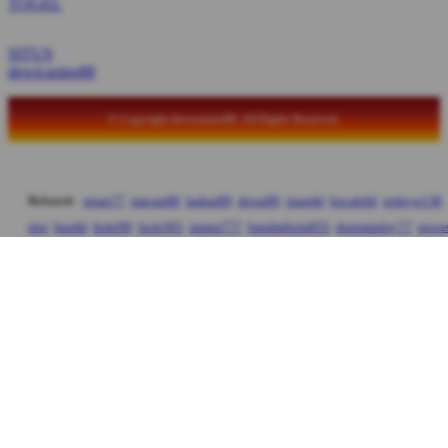
© Copyright dewicasino88. All Rights Reserved.
Related:
intan77
macau88
laskar89
dewa99
tiara4d
bocah4d
sedayu138
slot
bus4d
hoki99
luck365
istana777
bandarbola855
doremiplay77
nova