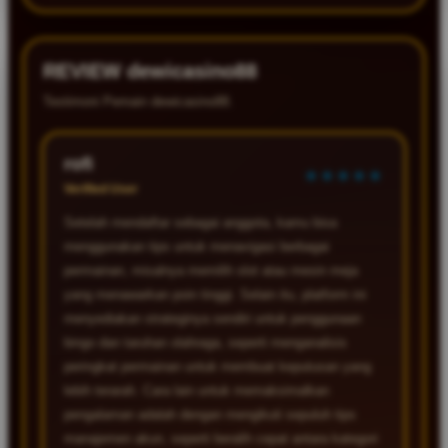
atau melihat promosi terbaru. Platform ini menyediakan
berbagai tips untuk menjelajahi platform. Misalnya,
cepat antara kategori game kasino dan aktivitas terkait
khusus. Selain itu, platform ini juga menyediakan
panduan penggunaan yang aman dan cepat untuk
kamu bisa mencoba strategi baru untuk permainan
olahraga. Anda dapat mengatur akun Anda dengan
pilihan untuk taruhan olahraga, dimana kamu dapat
mengelola akun, beralih antara kategori permainan, dan
bingo atau mempelajari cara menganalisis peringkat
mudah, memeriksa riwayat aktivitas, dan
mengikuti pertandingan favoritmu dan berpartisipasi
REVIEW dewicasino88
melakukan deposit maupun penarikan. Pengguna juga
dalam taruhan olahraga untuk mengambil keputusan
mengoptimalkan pengalaman bermain Anda secara
secara virtual. Untuk pengalaman yang lebih optimal,
bisa mendapatkan bantuan dukungan jika diperlukan.
Testimoni Pemain dewicasino88.
yang lebih tepat. Platform ini juga menyediakan
online. Platform ini juga memberikan informasi terbaru
terdapat tips dan strategi yang bisa kamu gunakan,
informasi tentang cara mengelola poin dan
tentang petunjuk menggunakan fitur-fitur platform dan
seperti mempelajari cara terbaik untuk mengelola
memanfaatkan promosi yang tersedia. Selain itu, kamu
update permainan yang terbaru. Dengan mempelajari
akunmu, mulai dari daftar (register) sebagai anggota
dina
bisa mendapatkan tips untuk navigasi cepat antar
★★★★★
tips dan strategi yang tersedia, Anda dapat
hingga memantau poin atau saldo. Pengguna juga
Verified User
kategori permainan, seperti dari casino ke olahraga atau
memaksimalkan pengalaman bermain dan menjelajahi
dapat dengan mudah beralih antara kategori permainan
sebaliknya. Bagi yang baru bergabung, ada panduan
Setelah mengunduh aplikasi dan mendaftar menjadi
berbagai macam game yang ditawarkan dengan cara
hanya dalam beberapa klik. Jadi, kamu dapat
mengenai cara daftar dan melakukan deposit serta
yang lebih mudah dan menyenangkan.
anggota, kamu bisa memulai petualangan seru di dunia
menikmati platform ini secara efektif dengan mengikuti
withdrawal dengan aman dan efisien. Dengan
online casino ini! Platform ini menyediakan beragam
alur penggunaan serta tips yang diberikan, untuk
mempelajari cara-cara ini, kamu akan lebih mudah
permainan seperti slot, bingo, dan berbagai jenis game
pengalaman bermain online yang menyenangkan dan
menikmati beragam game online seperti slot, table
optimal.
meja. Misalnya, untuk kamu penggemar olahraga,
games, dan sports betting dengan menciptakan
tersedia juga sports-related gaming untuk memuaskan
pengalaman yang menyenangkan dan bermanfaat.
semangatmu. Untuk memaksimalkan pengalaman
bermain, cobalah tips dan strategi yang tersedia, salah
satunya adalah analisa peringkat permainan agar
keputusanmu lebih tepat. Selain itu, platform ini juga