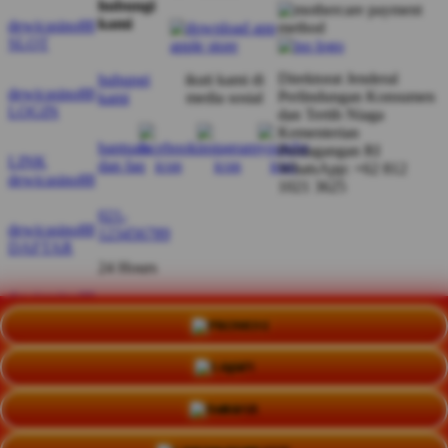
Perlindungan Konsumen
kami
media sosial
LOGIN
dan Tertib Niaga
Kementerian
bantuan
Perdagangan RI
LINK
dan faq
WhatsApp: +62 812
dewicasino88
1021 3625
021-
dewicasino88
123456789
DAFTAR
24 Hours
dewicasino88
LINK
DAFTAR
dewicasino88
PROMO
dewicasino88
TOGEL
LOGIN
SITUS
DAFTAR
dewicasino88