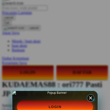
O
Pencarian Lanjutan
Oh Ma Grain
cancel
Okiedog
Cari
cancel
P
Akun Saya
Masuk / buat akun
Peachy
buat akun
Phil & Ted's
Bantuan
Philips Avent
Daftar Keinginan
Keranjang Saya
Pigeon
LOGIN
DAFTAR
Playgro
KUDAEMAS88 : ori777 Pasti
Poled Global
JP Link Login Resmi 2026
Ponycycle
Puma
Serendah
Rp 10.000
LOGIN
Pureats