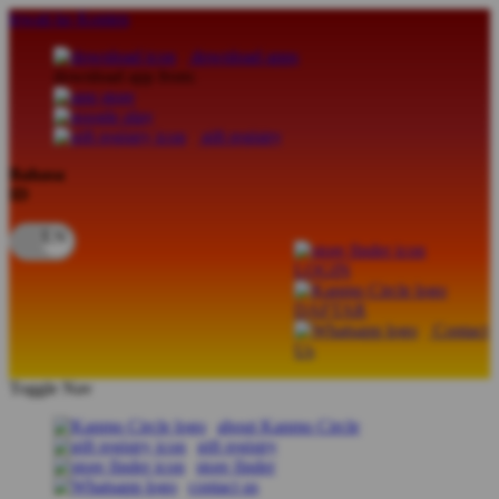
lewati ke Konten
download apps
download app from:
gift registry
Bahasa
ID
LOGIN
DAFTAR
Contact
Us
Toggle Nav
about Kanmo Circle
gift registry
store finder
contact us