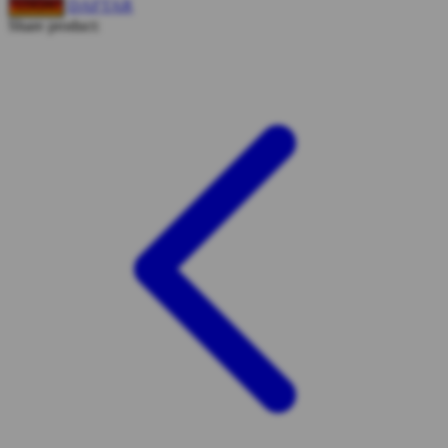
DAFTAR
LOGIN
Squishmallows
Share product:
Starbooks
Stick-O
Stokke
Sudocrem
Sumimo
Sunnylife
Sun-Staches
Swimava
T
Tommee Tippee
Trunki
Tutti Bambini