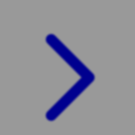
Twistshake
TY Toys
U
V
Veja
Vitaflow
Vtech
W
Waterland
Wellness