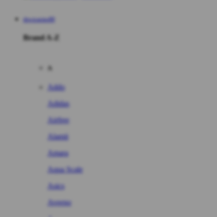
dewicasino88
Brand A-Z
A
Addo
Adidas
Airfree
Alamii
Amara
Aqua Scale
Asics
Aveeno