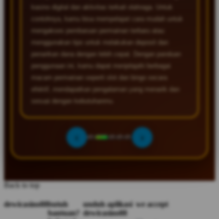
‹
›
Back to top
dewicasino88
butuh
unduh aplikasi
we accept
bantuan?
dewicasino88
hubungi
kami
dewicasino88
SLOT
Direktorat Jenderal
hubungi
ikuti kami di
dewicasino88