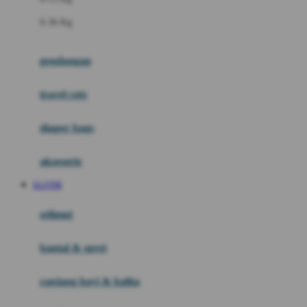
Felt So Sweet
0-36 Kg
Fisher Price
Flipper
gendongan
Friends Of Sally
travel cots
G
diaper bags
Gb
Geko
aksesoris
Graco
SLOT88
Gund
selimut
H
bantal & sprei
Habbie
Haenim
ranjang bayi & balita
Happy Horse