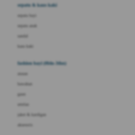
Beauty Barn
sepatu & kaus kaki
Bio Oil
sepatu bayi
Biolane
sepatu anak
Bite Fighters
sandal
Bizzi Growin
kaus kaki
Blackmores
fashion bayi (0bln-3thn)
Blooming Marvellous
atasan
Bonnels
bawahan
Bravado
gaun
Bruder
setelan
Brush Baby
jaket & kardigan
Buds Organics
aksesoris
Bugaboo