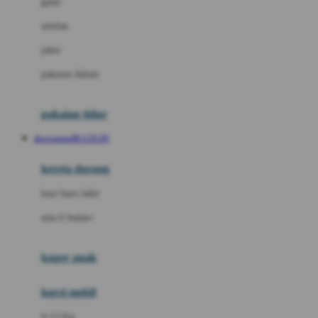
gaun
Dae Organics
setelan
Docare
jaket
Doona
pakaian dalam
Down To Earth
Drew
pakaian tidur
Dr. Brown's
dewicasino88 LOGIN
E
kereta dorong
ELC
bayi baru lahir
Ergobaby
usia 6 bulan+
Expert Care
koper anak
Ezyroller
kursi mobil
F
0-13 Kg