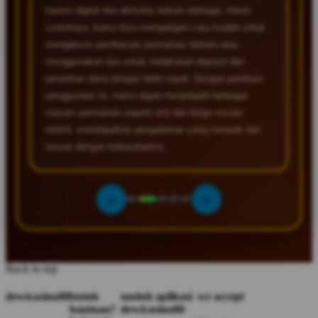
menawarkan panduan tentang cara mudah mengelola
akun, seperti beralih cepat antara kategori permainan
atau memeriksa riwayat aktivitas secara teratur.
Jangan lupa, akses update terbaru untuk menikmati
permainan baru dan fitur-fitur menarik!
‹
›
Back to top
dewicasino88
butuh
unduh aplikasi
we accept
bantuan?
dewicasino88
hubungi
kami
dewicasino88
SLOT
Direktorat Jenderal
hubungi
ikuti kami di
dewicasino88