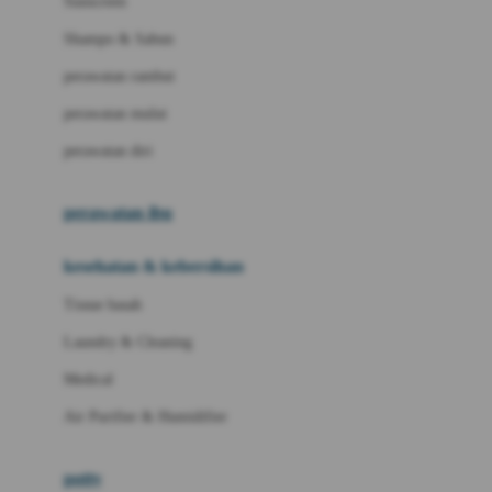
Sunscreen
London Taxi
Shampo & Sabun
Love To Dream
perawatan rambut
perawatan mulut
M
perawatan diri
Magformers
Mama's Choice
perawatan ibu
Mamas&Papas
kesehatan & kebersihan
Mamaway
Tissue basah
Maxi Cosi
Laundry & Cleaning
Megabloks
Medical
Micro
Air Purifier & Humidifier
MiDeer
Mimi & Lula
potty