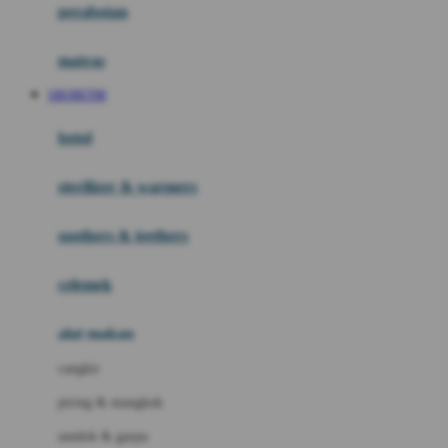
perabotan
Happy Tummy
Hauck
matras
Havaianas
SBOBET88
Hegen
botol
Hot Wheels
sterilizer & warmers
Hybrid
soothers & teethers
I
Inlacta DHA
celemek
Interlac
alat makan
Ivenet
cangkir
J
piring & mangkuk
Jack N Jill
sendok & garpu