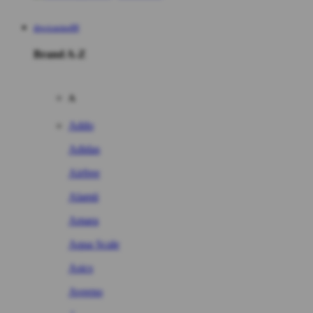
dewicasino88
Brand A-Z
A
Addo
Adidas
Airfree
Alamii
Amara
Aqua Scale
Asics
Aveeno