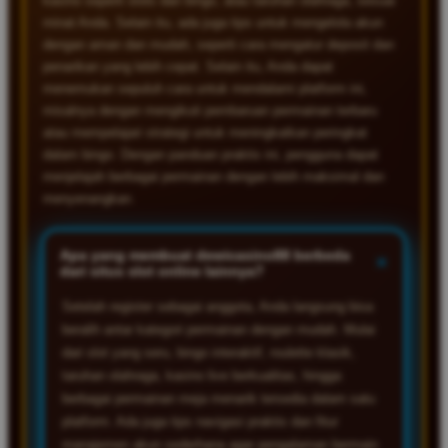
kasino seperti slots dan bingo, atau taruhan olahraga, sesuai
minat Anda. Selain itu, ada juga tips untuk mengelola akun
dengan aman dan mudah, seperti cara mengatur deposit dan
penarikan yang lebih cepat. Selain itu, Anda dapat
menemukan sepuluh cara untuk mendalami platform ini,
misalnya dengan mengikuti pembaruan permainan terbaru
atau mempelajari strategi untuk meningkatkan peringkat
dalam bingo. Dengan panduan praktis ini, pengguna dapat
menjelajah berbagai permainan dengan lebih maksimal dan
menyenangkan.
Apa yang membuat dewicasino88 berbeda
+
dari situs slot online lainnya?
Setelah register sebagai anggota, Anda langsung bisa
beralih antar kategori permainan dengan mudah. Mulai
dari slot yang seru, bingo interaktif, roulette klasik,
taruhan olahraga, kasino live berkualitas, hingga
berbagai permainan meja menarik tersedia dalam satu
platform. Ada juga tips navigasi praktis dan fitur
manajemen akun sederhana agar pengalaman bermain