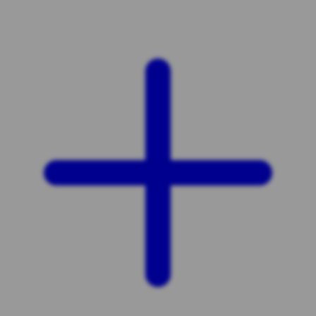
X
Xootz
Y
Yamatoya
Z
Zaxy
Zoggs
0-9
4Moms
59S