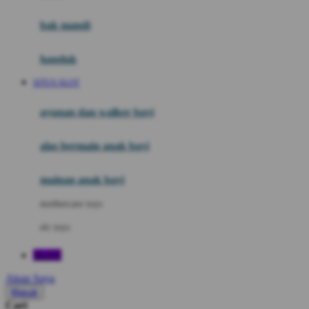
Mini Monkey
Moby
bak mandi
Momami
handuk
Mothercare
SITUS SLOT
Mustela
ayunan dan walker bayi
My Buddy Tag
My K
alas bermain anak bayi
N
mainan anak bayi
Naif
mothercare toys
Nike
elc toys
Nordic Natural
SLOT
Nuby
Akun Saya
Nuna
Masuk
Cari