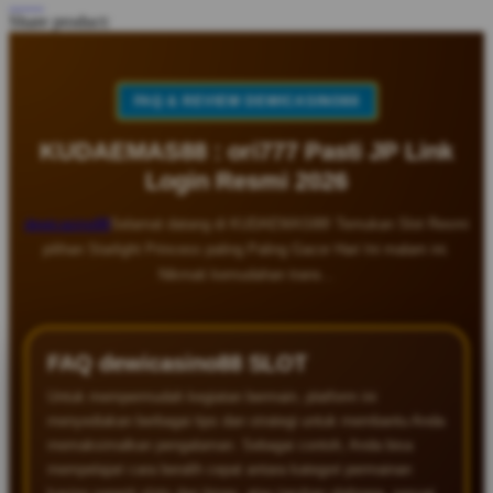
Share product:
FAQ & REVIEW DEWICASINO88
KUDAEMAS88 : ori777 Pasti JP Link
Login Resmi 2026
dewicasino88
Selamat datang di KUDAEMAS88! Temukan Slot Resmi
pilihan Starlight Princess paling Paling Gacor Hari Ini malam ini.
Nikmati kemudahan trans...
FAQ dewicasino88 SLOT
Untuk mempermudah kegiatan bermain, platform ini
menyediakan berbagai tips dan strategi untuk membantu Anda
memaksimalkan pengalaman. Sebagai contoh, Anda bisa
mempelajari cara beralih cepat antara kategori permainan