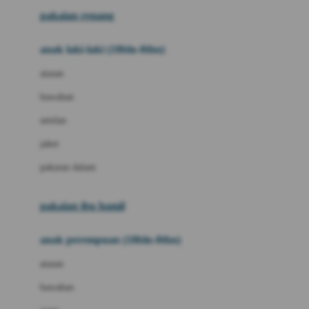
Buggygear
pakaian renang
Bumkins
anak laki-laki (18bln-8thn)
C
atasan
Cetaphil
bawahan
Chicco
setelan
Childlife
jaket
Clevamama
pakaian dalam
Cocolatte
Cottonseeds
pakaian ibu hamil
Cozy N Safe
anak perempuan (18bln-8thn)
Crane
atasan
Cybex
bawahan
D