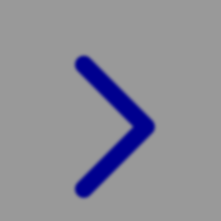
Twistshake
TY Toys
U
V
Veja
Vitaflow
Vtech
W
Waterland
Wellness