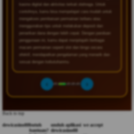
menawarkan panduan tentang cara mudah mengelola
akun, seperti beralih cepat antara kategori permainan
atau memeriksa riwayat aktivitas secara teratur.
Jangan lupa, akses update terbaru untuk menikmati
permainan baru dan fitur-fitur menarik!
‹
›
Back to top
dewicasino88
butuh
unduh aplikasi
we accept
bantuan?
dewicasino88
hubungi
kami
dewicasino88
SLOT
Direktorat Jenderal
hubungi
ikuti kami di
dewicasino88