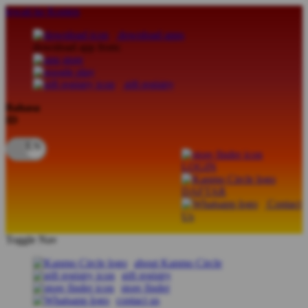
lewati ke Konten
download apps
download app from:
gift registry
Bahasa
ID
LOGIN
DAFTAR
Contact
Us
Toggle Nav
about Kanmo Circle
gift registry
store finder
contact us