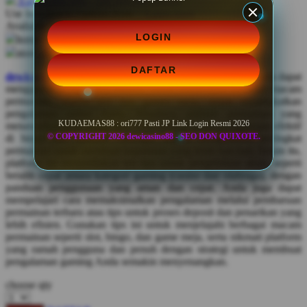
Earn
1.000.000
-
100.000.000
Bonus
Use Installment Options from
.
Laarn more
Q
Available for :
LOGIN
home delivery
QV Baby
store pickup
DAFTAR
dewicasino88
Setelah Anda mendaftar sebagai anggota, Anda dapat
R
menggunakan tips yang tersedia untuk menavigasi berbagai macam
permainan, seperti slot dan games meja, untuk meningkatkan
Real Shades
pengalaman online Anda. Misalnya, pilihlah permainan yang
KUDAEMAS88 : ori777 Pasti JP Link Login Resmi 2026
menawarkan poin tinggi atau coba strategi untuk penggunaan efektif
Red Castle
© COPYRIGHT 2026 dewicasino88 - SEO DON QUIXOTE.
di bingo dan taruhan olahraga, seperti menganalisis peringkat
permainan untuk membuat keputusan yang lebih hati-hati. Selain itu,
Ribbon Madness
platform ini menyediakan ten tips untuk pengelolaan akun, seperti
beralih cepat antara kategori gaming (casino dan olahraga), dengan
S
panduan penggunaan yang aman dan cepat. Anda juga dapat
mempelajari cara memaksimalkan pengalaman melalui pembaruan
Sebamed
permainan terbaru atau tips untuk proses deposit dan penarikan yang
lebih efisien. Gunakan tips ini untuk menjelajahi berbagai macam
Silver Cross
permainan seperti slot, bingo, dan game meja, serta nikmati platform
yang ramah pengguna dan penuh dengan strategi untuk membuat
Simply Idea
pengalaman gaming Anda semakin menyenangkan.
Skip Hop
choose qty
Spectra