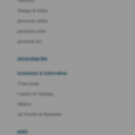
Sunscreen
London Taxi
Shampo & Sabun
Love To Dream
perawatan rambut
perawatan mulut
M
perawatan diri
Magformers
Mama's Choice
perawatan ibu
Mamas&Papas
kesehatan & kebersihan
Mamaway
Tissue basah
Maxi Cosi
Laundry & Cleaning
Megabloks
Medical
Micro
Air Purifier & Humidifier
MiDeer
Mimi & Lula
potty