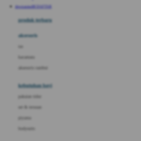
Awan
dewicasino88 DAFTAR
Azetabio
produk terbaru
B
aksesoris
Baabaasheepz
tas
Babiators
kacamata
Baby Dove
aksesoris rambut
Baby Jogger
Baby Rovega
kebutuhan bayi
Babybee
pakaian tidur
Banana Boat
set & terusan
Banz
piyama
Barbie
bodysuits
Beaba