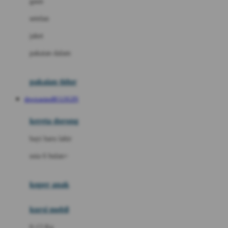
gaun
Dae Organics
setelan
Docare
jaket
Doona
pakaian dalam
Down To Earth
Drew
pakaian tidur
Dr. Brown's
dewicasino88 LOGIN
E
kereta dorong
ELC
bayi baru lahir
Ergobaby
usia 6 bulan+
Expert Care
koper anak
Ezyroller
kursi mobil
F
0-13 Kg