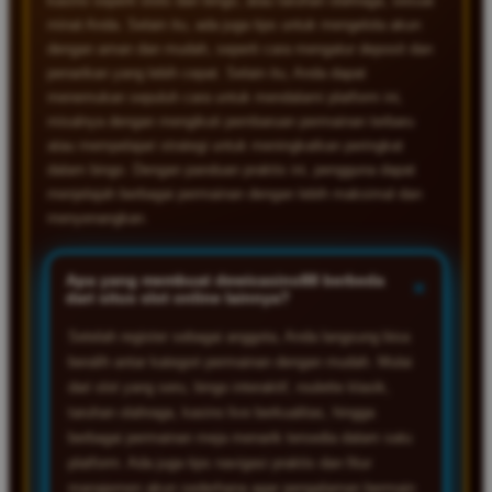
kasino seperti slots dan bingo, atau taruhan olahraga, sesuai
minat Anda. Selain itu, ada juga tips untuk mengelola akun
dengan aman dan mudah, seperti cara mengatur deposit dan
penarikan yang lebih cepat. Selain itu, Anda dapat
menemukan sepuluh cara untuk mendalami platform ini,
misalnya dengan mengikuti pembaruan permainan terbaru
atau mempelajari strategi untuk meningkatkan peringkat
dalam bingo. Dengan panduan praktis ini, pengguna dapat
menjelajah berbagai permainan dengan lebih maksimal dan
menyenangkan.
Apa yang membuat dewicasino88 berbeda
+
dari situs slot online lainnya?
Setelah register sebagai anggota, Anda langsung bisa
beralih antar kategori permainan dengan mudah. Mulai
dari slot yang seru, bingo interaktif, roulette klasik,
taruhan olahraga, kasino live berkualitas, hingga
berbagai permainan meja menarik tersedia dalam satu
platform. Ada juga tips navigasi praktis dan fitur
manajemen akun sederhana agar pengalaman bermain