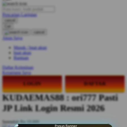
O
Pencarian Lanjutan
Oh Ma Grain
cancel
Okiedog
Cari
cancel
P
Akun Saya
Masuk / buat akun
Peachy
buat akun
Phil & Ted's
Bantuan
Philips Avent
Daftar Keinginan
Keranjang Saya
Pigeon
LOGIN
DAFTAR
Playgro
KUDAEMAS88 : ori777 Pasti
Poled Global
JP Link Login Resmi 2026
Ponycycle
Puma
Serendah
Rp 10.000
Pureats