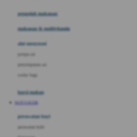
Joie
pengolah makanan
Joolz
Jujube
makanan & multivitamin
K
alat menyusui
Kiddycuts
pompa asi
Kumon
penyimpanan asi
L
cooler bags
Leapfrog
kursi makan
Leclerc
SLOT GACOR
Lee Vierra
Lillebaby
perawatan bayi
Little Bird Told Me
perawatan kulit
Little Miss Janis