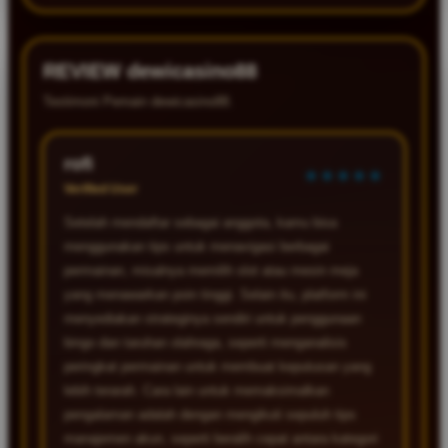
atau melihat promosi terbaru. Platform ini menyediakan
berbagai tips untuk menjelajahi platform. Misalnya,
cepat antara kategori game kasino dan aktivitas terkait
khusus. Selain itu, platform ini juga menyediakan
panduan penggunaan yang aman dan cepat untuk
kamu bisa mencoba strategi baru untuk permainan
olahraga. Anda dapat mengatur akun Anda dengan
pilihan untuk taruhan olahraga, dimana kamu dapat
mengelola akun, beralih antara kategori permainan, dan
bingo atau mempelajari cara menganalisis peringkat
mudah, memeriksa riwayat aktivitas, dan
mengikuti pertandingan favoritmu dan berpartisipasi
REVIEW dewicasino88
melakukan deposit maupun penarikan. Pengguna juga
dalam taruhan olahraga untuk mengambil keputusan
mengoptimalkan pengalaman bermain Anda secara
secara virtual. Untuk pengalaman yang lebih optimal,
bisa mendapatkan bantuan dukungan jika diperlukan.
Testimoni Pemain dewicasino88.
yang lebih tepat. Platform ini juga menyediakan
online. Platform ini juga memberikan informasi terbaru
terdapat tips dan strategi yang bisa kamu gunakan,
informasi tentang cara mengelola poin dan
tentang petunjuk menggunakan fitur-fitur platform dan
seperti mempelajari cara terbaik untuk mengelola
memanfaatkan promosi yang tersedia. Selain itu, kamu
update permainan yang terbaru. Dengan mempelajari
akunmu, mulai dari daftar (register) sebagai anggota
dina
bisa mendapatkan tips untuk navigasi cepat antar
★★★★★
tips dan strategi yang tersedia, Anda dapat
hingga memantau poin atau saldo. Pengguna juga
Verified User
kategori permainan, seperti dari casino ke olahraga atau
memaksimalkan pengalaman bermain dan menjelajahi
dapat dengan mudah beralih antara kategori permainan
sebaliknya. Bagi yang baru bergabung, ada panduan
Setelah mengunduh aplikasi dan mendaftar menjadi
berbagai macam game yang ditawarkan dengan cara
hanya dalam beberapa klik. Jadi, kamu dapat
mengenai cara daftar dan melakukan deposit serta
yang lebih mudah dan menyenangkan.
anggota, kamu bisa memulai petualangan seru di dunia
menikmati platform ini secara efektif dengan mengikuti
withdrawal dengan aman dan efisien. Dengan
online casino ini! Platform ini menyediakan beragam
alur penggunaan serta tips yang diberikan, untuk
mempelajari cara-cara ini, kamu akan lebih mudah
permainan seperti slot, bingo, dan berbagai jenis game
pengalaman bermain online yang menyenangkan dan
menikmati beragam game online seperti slot, table
optimal.
meja. Misalnya, untuk kamu penggemar olahraga,
games, dan sports betting dengan menciptakan
tersedia juga sports-related gaming untuk memuaskan
pengalaman yang menyenangkan dan bermanfaat.
semangatmu. Untuk memaksimalkan pengalaman
bermain, cobalah tips dan strategi yang tersedia, salah
satunya adalah analisa peringkat permainan agar
keputusanmu lebih tepat. Selain itu, platform ini juga