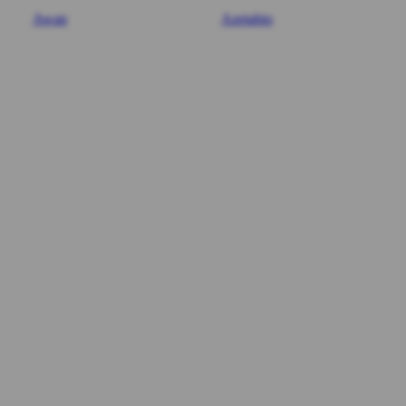
Awan
Azetabio