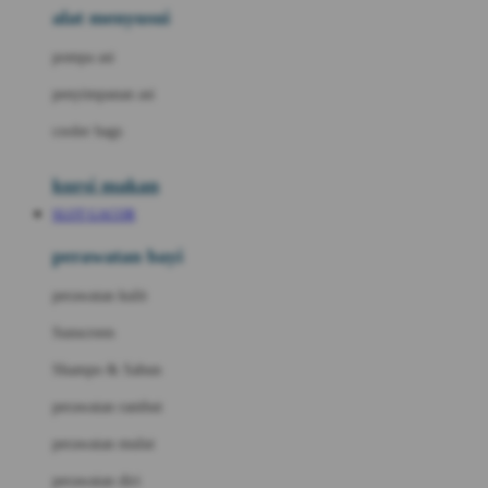
alat menyusui
pompa asi
penyimpanan asi
cooler bags
kursi makan
SLOT GACOR
perawatan bayi
perawatan kulit
Sunscreen
Shampo & Sabun
perawatan rambut
perawatan mulut
perawatan diri