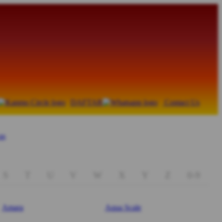
DAFTAR
Contact Us
us
S
T
U
V
W
X
Y
Z
0-9
Amara
Aqua Scale