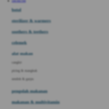
SBOBET88
botol
sterilizer & warmers
soothers & teethers
celemek
alat makan
cangkir
piring & mangkuk
sendok & garpu
pengolah makanan
makanan & multivitamin