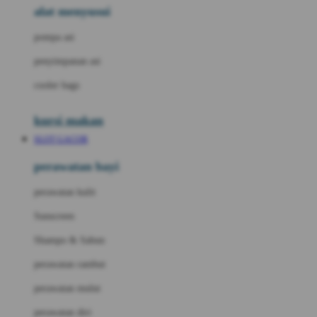
alat menyusui
pompa asi
penyimpanan asi
cooler bags
kursi makan
SLOT GACOR
perawatan bayi
perawatan kulit
Sunscreen
Shampo & Sabun
perawatan rambut
perawatan mulut
perawatan diri