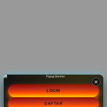
LOGIN
DAFTAR