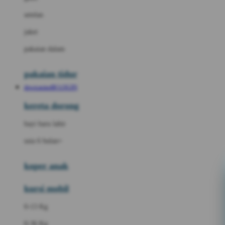
setelan
jaket
pakaian dalam
pakaian tidur
dewicasino88 LOGIN
kereta dorong
bayi baru lahir
usia 6 bulan+
koper anak
kursi mobil
0-13 Kg
0-36 Kg