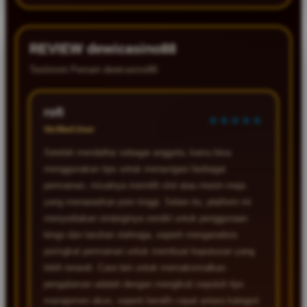
atau melihat promosi terbaru. Platform ini menyediakan
berbagai tips untuk menjelajahi platform. Misalnya,
cepat antara kategori game kasino dan aktivitas terkait
khusus. Selain itu, platform ini juga menyediakan
panduan penggunaan yang aman dan cepat untuk
kamu bisa mencoba strategi baru untuk permainan
olahraga. Anda dapat mengatur akun Anda dengan
pilihan untuk taruhan olahraga, dimana kamu dapat
mengelola akun, beralih antara kategori permainan, dan
bingo atau mempelajari cara menganalisis peringkat
mudah, memeriksa riwayat aktivitas, dan
mengikuti pertandingan favoritmu dan berpartisipasi
REVIEW dewicasino88
melakukan deposit maupun penarikan. Pengguna juga
dalam taruhan olahraga untuk mengambil keputusan
mengoptimalkan pengalaman bermain Anda secara
secara virtual. Untuk pengalaman yang lebih optimal,
bisa mendapatkan bantuan dukungan jika diperlukan.
Testimoni Pemain dewicasino88.
yang lebih tepat. Platform ini juga menyediakan
online. Platform ini juga memberikan informasi terbaru
terdapat tips dan strategi yang bisa kamu gunakan,
informasi tentang cara mengelola poin dan
tentang petunjuk menggunakan fitur-fitur platform dan
seperti mempelajari cara terbaik untuk mengelola
memanfaatkan promosi yang tersedia. Selain itu, kamu
update permainan yang terbaru. Dengan mempelajari
akunmu, mulai dari daftar (register) sebagai anggota
dina
bisa mendapatkan tips untuk navigasi cepat antar
★★★★★
tips dan strategi yang tersedia, Anda dapat
hingga memantau poin atau saldo. Pengguna juga
Verified User
kategori permainan, seperti dari casino ke olahraga atau
memaksimalkan pengalaman bermain dan menjelajahi
dapat dengan mudah beralih antara kategori permainan
sebaliknya. Bagi yang baru bergabung, ada panduan
Setelah mengunduh aplikasi dan mendaftar menjadi
berbagai macam game yang ditawarkan dengan cara
hanya dalam beberapa klik. Jadi, kamu dapat
mengenai cara daftar dan melakukan deposit serta
yang lebih mudah dan menyenangkan.
anggota, kamu bisa memulai petualangan seru di dunia
menikmati platform ini secara efektif dengan mengikuti
withdrawal dengan aman dan efisien. Dengan
online casino ini! Platform ini menyediakan beragam
alur penggunaan serta tips yang diberikan, untuk
mempelajari cara-cara ini, kamu akan lebih mudah
permainan seperti slot, bingo, dan berbagai jenis game
pengalaman bermain online yang menyenangkan dan
menikmati beragam game online seperti slot, table
optimal.
meja. Misalnya, untuk kamu penggemar olahraga,
games, dan sports betting dengan menciptakan
tersedia juga sports-related gaming untuk memuaskan
pengalaman yang menyenangkan dan bermanfaat.
semangatmu. Untuk memaksimalkan pengalaman
bermain, cobalah tips dan strategi yang tersedia, salah
satunya adalah analisa peringkat permainan agar
keputusanmu lebih tepat. Selain itu, platform ini juga