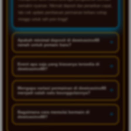
semakin nyaman. Nikmati deposit dan penarikan cepat,
lalu cek update pembaruan permainan terbaru setiap
minggu untuk raih poin tinggi!
Apakah minimal deposit di dewicasino88
+
ramah untuk pemain baru?
Platform ini menyediakan beragam pilihan permainan
online untuk Anda nikmati, mulai dari digital slots dan
Event apa saja yang biasanya tersedia di
+
dewicasino88?
bingo hingga table games dan sports-related gaming.
Sebagai contoh, selain mengakses beragam pilihan
Setelah mendaftar, anggota dapat menggunakan tips
game yang tersedia, Anda juga dapat mempelajari
untuk menavigasi berbagai permainan kasino, slot,
Mengapa variasi permainan di dewicasino88
strategize untuk meningkatkan peluang bermain seperti
+
menjadi salah satu keunggulannya?
bingo, dan taruhan olahraga di platform ini. Misalnya,
menganalisis peringkat permainan untuk membuat
para pemain bisa memilih permainan yang memiliki poin
keputusan lebih hati-hati dalam taruhan olahraga. Cara
Platform ini memungkinkan kamu untuk menjelajahi
tinggi atau strategi seperti menganalisis peringkat
ini dapat membantu Anda lebih menikmati pengalaman
berbagai macam permainan online, seperti slot, bingo,
Bagaimana cara memulai bermain di
permainan dalam kategori olahraga untuk membuat
+
berpartisipasi dalam berbagai macam event olahraga.
dewicasino88?
dan berbagai jenis permainan meja. Misalnya, kamu
keputusan yang lebih hati-hati. Selain itu, pengguna
Selain itu, platform ini menawarkan tips untuk
bisa mencoba slot dengan hadiah-hadiah menarik atau
dapat mengakses tips tentang cara mendaftar gratis
Setelah daftar akun selesai, kamu bisa menggunakan
manajemen akun yang efektif, seperti beralih dengan
menantang dirimu dalam game bingo dengan strategi