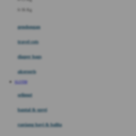
Felt So Sweet
0-36 Kg
Fisher Price
Flipper
gendongan
Friends Of Sally
travel cots
G
diaper bags
Gb
Geko
aksesoris
Graco
SLOT88
Gund
selimut
H
bantal & sprei
Habbie
Haenim
ranjang bayi & balita
Happy Horse