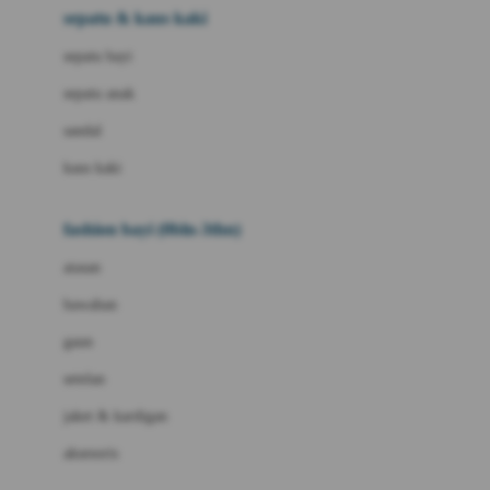
Beauty Barn
sepatu & kaus kaki
Bio Oil
sepatu bayi
Biolane
sepatu anak
Bite Fighters
sandal
Bizzi Growin
kaus kaki
Blackmores
fashion bayi (0bln-3thn)
Blooming Marvellous
atasan
Bonnels
bawahan
Bravado
gaun
Bruder
setelan
Brush Baby
jaket & kardigan
Buds Organics
aksesoris
Bugaboo