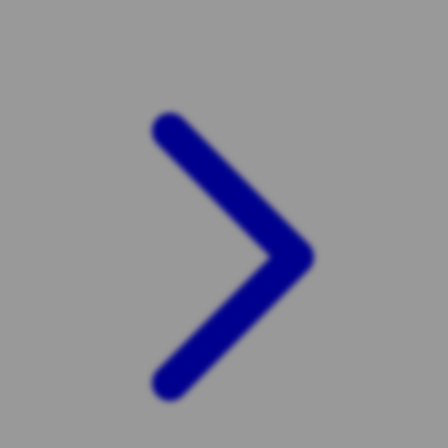
Twistshake
TY Toys
U
V
Veja
Vitaflow
Vtech
W
Waterland
Wellness