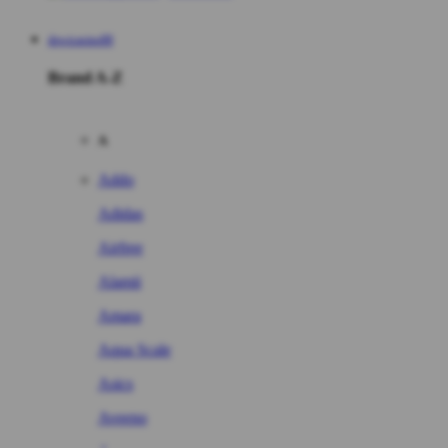
dewicasino88
Brand A-Z
A
Addo
Adidas
Airfree
Alamii
Amara
Aqua Scale
Asics
Aveeno