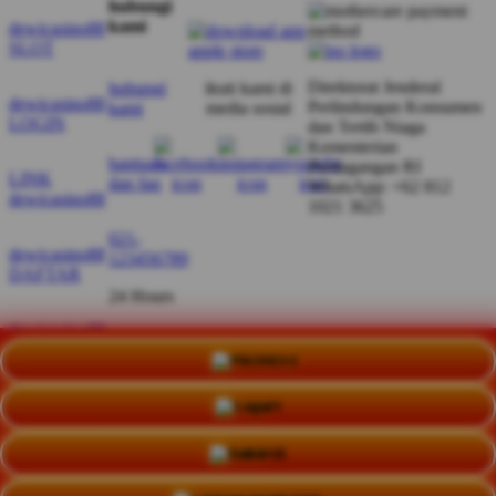
Perlindungan Konsumen
kami
media sosial
LOGIN
dan Tertib Niaga
Kementerian
bantuan
Perdagangan RI
LINK
dan faq
WhatsApp: +62 812
dewicasino88
1021 3625
021-
dewicasino88
123456789
DAFTAR
24 Hours
dewicasino88
LINK
DAFTAR
dewicasino88
PROMO
dewicasino88
TOGEL
LOGIN
SITUS
DAFTAR
dewicasino88