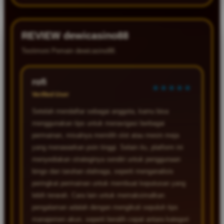
atau melihat promosi terbaru. Platform ini menyediakan
berbagai tips untuk menjelajahi platform. Misalnya,
cepat antara kategori game kasino dan aktivitas terkait
khusus. Selain itu, platform ini juga menyediakan
panduan penggunaan yang aman dan cepat untuk
kamu bisa mencoba strategi baru untuk permainan
olahraga. Anda dapat mengatur akun Anda dengan
pilihan untuk taruhan olahraga, dimana kamu dapat
mengelola akun, beralih antara kategori permainan, dan
bingo atau mempelajari cara menganalisis peringkat
mudah, memeriksa riwayat aktivitas, dan
mengikuti pertandingan favoritmu dan berpartisipasi
REVIEW dewicasino88
melakukan deposit maupun penarikan. Pengguna juga
dalam taruhan olahraga untuk mengambil keputusan
mengoptimalkan pengalaman bermain Anda secara
secara virtual. Untuk pengalaman yang lebih optimal,
bisa mendapatkan bantuan dukungan jika diperlukan.
Testimoni Pemain dewicasino88.
yang lebih tepat. Platform ini juga menyediakan
online. Platform ini juga memberikan informasi terbaru
terdapat tips dan strategi yang bisa kamu gunakan,
informasi tentang cara mengelola poin dan
tentang petunjuk menggunakan fitur-fitur platform dan
seperti mempelajari cara terbaik untuk mengelola
memanfaatkan promosi yang tersedia. Selain itu, kamu
update permainan yang terbaru. Dengan mempelajari
akunmu, mulai dari daftar (register) sebagai anggota
dina
bisa mendapatkan tips untuk navigasi cepat antar
tips dan strategi yang tersedia, Anda dapat
hingga memantau poin atau saldo. Pengguna juga
kategori permainan, seperti dari casino ke olahraga atau
Verified User
memaksimalkan pengalaman bermain dan menjelajahi
dapat dengan mudah beralih antara kategori permainan
sebaliknya. Bagi yang baru bergabung, ada panduan
berbagai macam game yang ditawarkan dengan cara
hanya dalam beberapa klik. Jadi, kamu dapat
mengenai cara daftar dan melakukan deposit serta
yang lebih mudah dan menyenangkan.
menikmati platform ini secara efektif dengan mengikuti
withdrawal dengan aman dan efisien. Dengan
alur penggunaan serta tips yang diberikan, untuk
mempelajari cara-cara ini, kamu akan lebih mudah
pengalaman bermain online yang menyenangkan dan
menikmati beragam game online seperti slot, table
optimal.
games, dan sports betting dengan menciptakan
pengalaman yang menyenangkan dan bermanfaat.