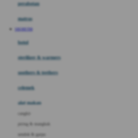
perabotan
Happy Tummy
Hauck
matras
Havaianas
SBOBET88
Hegen
botol
Hot Wheels
sterilizer & warmers
Hybrid
soothers & teethers
I
Inlacta DHA
celemek
Interlac
alat makan
Ivenet
cangkir
J
piring & mangkuk
Jack N Jill
sendok & garpu