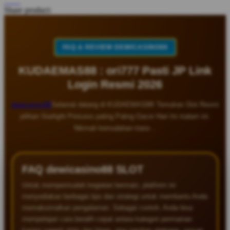
Share product:
FAQ & REVIEW DEWICASINO88
KUDAEMAS88 : ori777 Pasti JP Link
Login Resmi 2026
dewicasino88
Selamat datang di KUDAEMAS88! Temukan Slot Resmi
pilihan Starlight Princess paling Paling Gacor Hari Ini malam ini.
Nikmati kemudahan trans...
FAQ dewicasino88 SLOT
Untuk mempermudah kegiatan bermain, platform ini
menyediakan berbagai tips dan strategi untuk membantu Anda
memaksimalkan pengalaman. Sebagai contoh, Anda bisa
mempelajari cara beralih cepat antara kategori permainan