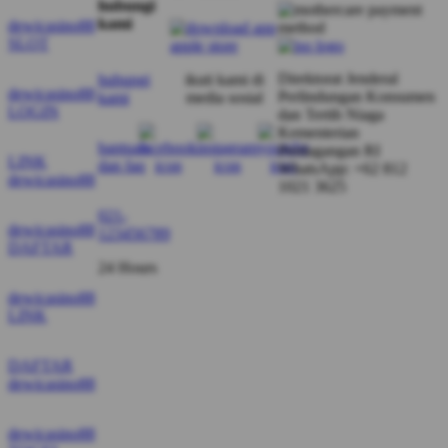
Perlindungan Konsumen
kami
media sosial
LOGIN
dan Tertib Niaga
Kementerian
bantuan
Perdagangan RI
LINK
dan faq
WhatsApp: +62 812
dewicasino88
1021 3625
021-
dewicasino88
123456789
DAFTAR
24 Hours
dewicasino88
LINK
DAFTAR
dewicasino88
dewicasino88
TOGEL
SITUS
dewicasino88