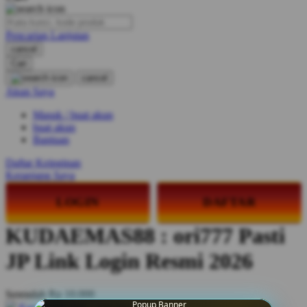
O
Pencarian Lanjutan
Oh Ma Grain
cancel
Okiedog
Cari
cancel
P
Akun Saya
Masuk / buat akun
Peachy
buat akun
Phil & Ted's
Bantuan
Philips Avent
Daftar Keinginan
Keranjang Saya
Pigeon
LOGIN
DAFTAR
Playgro
KUDAEMAS88 : ori777 Pasti
Poled Global
JP Link Login Resmi 2026
Ponycycle
Puma
Serendah
Rp 10.000
Pureats