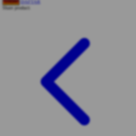
DAFTAR
LOGIN
Squishmallows
Share product:
Starbooks
Stick-O
Stokke
Sudocrem
Sumimo
Sunnylife
Sun-Staches
Swimava
T
Tommee Tippee
Trunki
Tutti Bambini