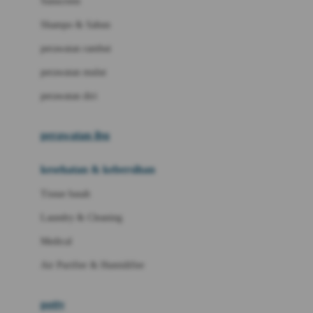
Sunscreen
London Taxi
Shampo & Sabun
Love To Dream
perawatan rambut
perawatan mulut
M
perawatan diri
Magformers
Mama's Choice
perawatan ibu
Mamas&Papas
kesehatan & kebersihan
Mamaway
Tissue basah
Maxi Cosi
Laundry & Cleaning
Megabloks
Medical
Micro
Air Purifier & Humidifier
MiDeer
Mimi & Lula
potty