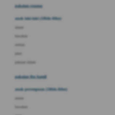
Buggygear
pakaian renang
Bumkins
anak laki-laki (18bln-8thn)
C
atasan
Cetaphil
bawahan
Chicco
setelan
Childlife
jaket
Clevamama
pakaian dalam
Cocolatte
Cottonseeds
pakaian ibu hamil
Cozy N Safe
anak perempuan (18bln-8thn)
Crane
atasan
Cybex
bawahan
D