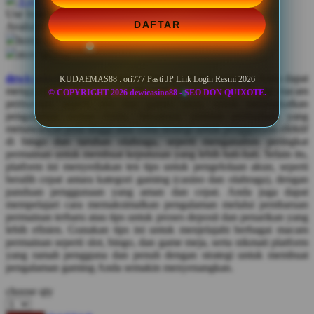
Earn
1.000.000
-
100.000.000
Bonus
Use Installment Options from
.
Laarn more
Q
DAFTAR
Available for :
home delivery
QV Baby
store pickup
dewicasino88
Setelah Anda mendaftar sebagai anggota, Anda dapat
KUDAEMAS88 : ori777 Pasti JP Link Login Resmi 2026
R
menggunakan tips yang tersedia untuk menavigasi berbagai macam
© COPYRIGHT 2026 dewicasino88 - SEO DON QUIXOTE.
permainan, seperti slot dan games meja, untuk meningkatkan
Real Shades
pengalaman online Anda. Misalnya, pilihlah permainan yang
menawarkan poin tinggi atau coba strategi untuk penggunaan efektif
Red Castle
di bingo dan taruhan olahraga, seperti menganalisis peringkat
permainan untuk membuat keputusan yang lebih hati-hati. Selain itu,
Ribbon Madness
platform ini menyediakan ten tips untuk pengelolaan akun, seperti
beralih cepat antara kategori gaming (casino dan olahraga), dengan
S
panduan penggunaan yang aman dan cepat. Anda juga dapat
mempelajari cara memaksimalkan pengalaman melalui pembaruan
Sebamed
permainan terbaru atau tips untuk proses deposit dan penarikan yang
lebih efisien. Gunakan tips ini untuk menjelajahi berbagai macam
Silver Cross
permainan seperti slot, bingo, dan game meja, serta nikmati platform
yang ramah pengguna dan penuh dengan strategi untuk membuat
Simply Idea
pengalaman gaming Anda semakin menyenangkan.
Skip Hop
choose qty
Spectra