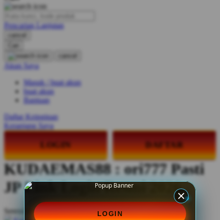
O
Pencarian Lanjutan
Oh Ma Grain
cancel
Okiedog
Cari
cancel
P
Akun Saya
Masuk / buat akun
Peachy
buat akun
Phil & Ted's
Bantuan
Philips Avent
Daftar Keinginan
Keranjang Saya
Pigeon
LOGIN
DAFTAR
Playgro
KUDAEMAS88 : ori777 Pasti
Poled Global
JP Link Login Resmi 2026
Ponycycle
Puma
Serendah
Rp 10.000
LOGIN
Pureats