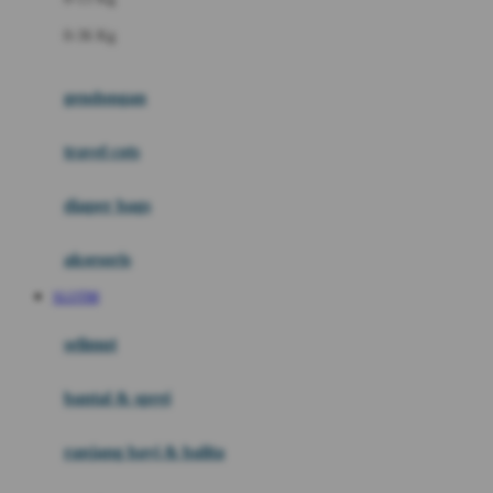
Felt So Sweet
0-36 Kg
Fisher Price
Flipper
gendongan
Friends Of Sally
travel cots
G
diaper bags
Gb
Geko
aksesoris
Graco
SLOT88
Gund
selimut
H
bantal & sprei
Habbie
Haenim
ranjang bayi & balita
Happy Horse