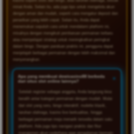
kasino seperti slots dan bingo, atau taruhan olahraga, sesuai
minat Anda. Selain itu, ada juga tips untuk mengelola akun
dengan aman dan mudah, seperti cara mengatur deposit dan
penarikan yang lebih cepat. Selain itu, Anda dapat
menemukan sepuluh cara untuk mendalami platform ini,
misalnya dengan mengikuti pembaruan permainan terbaru
atau mempelajari strategi untuk meningkatkan peringkat
dalam bingo. Dengan panduan praktis ini, pengguna dapat
menjelajah berbagai permainan dengan lebih maksimal dan
menyenangkan.
Apa yang membuat dewicasino88 berbeda
+
dari situs slot online lainnya?
Setelah register sebagai anggota, Anda langsung bisa
beralih antar kategori permainan dengan mudah. Mulai
dari slot yang seru, bingo interaktif, roulette klasik,
taruhan olahraga, kasino live berkualitas, hingga
berbagai permainan meja menarik tersedia dalam satu
platform. Ada juga tips navigasi praktis dan fitur
manajemen akun sederhana agar pengalaman bermain