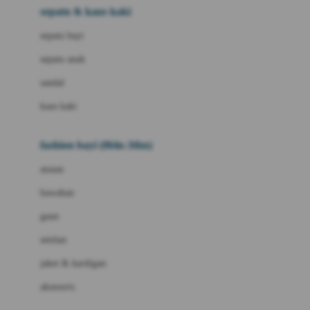
Beauty Barn
sepatu & kaus kaki
Bio Oil
sepatu bayi
Biolane
sepatu anak
Bite Fighters
sandal
Bizzi Growin
kaus kaki
Blackmores
fashion bayi (0bln-3thn)
Blooming Marvellous
atasan
Bonnels
bawahan
Bravado
gaun
Bruder
setelan
Brush Baby
jaket & kardigan
Buds Organics
aksesoris
Bugaboo