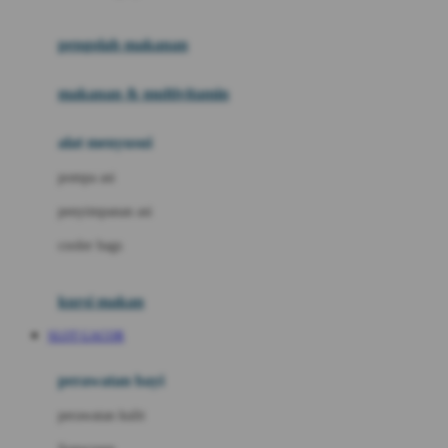
Joie
pengolah makanan
Joolz
Jujube
makanan & multivitamin
K
alat menyusui
Kiddycuts
pompa asi
Kumon
penyimpanan asi
L
cooler bags
Leapfrog
kursi makan
Leclerc
SLOT GACOR
Lee Vierra
Lillebaby
perawatan bayi
Little Bird Told Me
perawatan kulit
Little Miss Janis