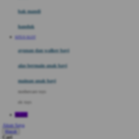
Mini Monkey
Moby
bak mandi
Momami
handuk
Mothercare
SITUS SLOT
Mustela
ayunan dan walker bayi
My Buddy Tag
My K
alas bermain anak bayi
N
mainan anak bayi
Naif
mothercare toys
Nike
elc toys
Nordic Natural
SLOT
Nuby
Akun Saya
Nuna
Masuk
Cari