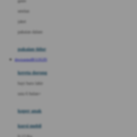
gaun
Dae Organics
setelan
Docare
jaket
Doona
pakaian dalam
Down To Earth
Drew
pakaian tidur
Dr. Brown's
dewicasino88 LOGIN
E
kereta dorong
ELC
bayi baru lahir
Ergobaby
usia 6 bulan+
Expert Care
koper anak
Ezyroller
kursi mobil
F
0-13 Kg