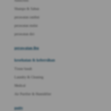
Sunscreen
London Taxi
Shampo & Sabun
Love To Dream
perawatan rambut
perawatan mulut
M
perawatan diri
Magformers
Mama's Choice
perawatan ibu
Mamas&Papas
kesehatan & kebersihan
Mamaway
Tissue basah
Maxi Cosi
Laundry & Cleaning
Megabloks
Medical
Micro
Air Purifier & Humidifier
MiDeer
Mimi & Lula
potty