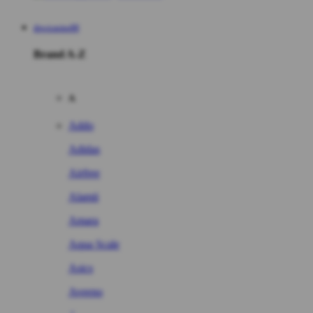
dewicasino88
Brand A-Z
A
Addo
Adidas
Airfree
Alamii
Amara
Aqua Scale
Asics
Aveeno