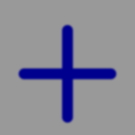
X
Xootz
Y
Yamatoya
Z
Zaxy
Zoggs
0-9
4Moms
59S