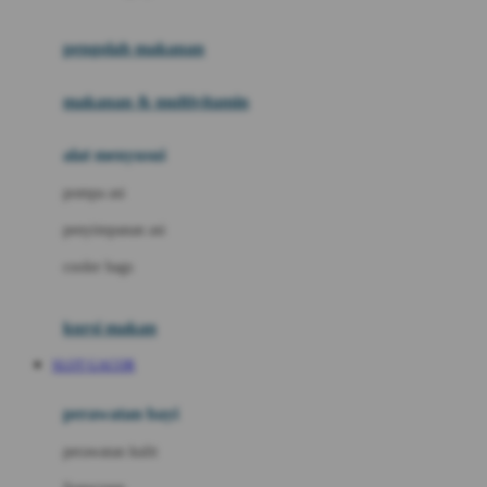
Joie
pengolah makanan
Joolz
Jujube
makanan & multivitamin
K
alat menyusui
Kiddycuts
pompa asi
Kumon
penyimpanan asi
L
cooler bags
Leapfrog
kursi makan
Leclerc
SLOT GACOR
Lee Vierra
Lillebaby
perawatan bayi
Little Bird Told Me
perawatan kulit
Little Miss Janis