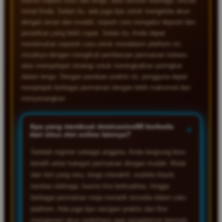
kasino seperti slots dan bingo, atau taruhan olahraga, sesuai
minat Anda. Selain itu, ada juga tips untuk mengelola akun
dengan aman dan mudah, seperti cara mengatur deposit dan
penarikan yang lebih cepat. Selain itu, Anda dapat
menemukan sepuluh cara untuk mendalami platform ini,
misalnya dengan mengikuti pembaruan permainan terbaru
atau mempelajari strategi untuk meningkatkan peringkat
dalam bingo. Dengan panduan praktis ini, pengguna dapat
menjelajah berbagai permainan dengan lebih maksimal dan
menyenangkan.
Apa yang membuat dewicasino88 berbeda
+
dari situs slot online lainnya?
Setelah register sebagai anggota, Anda langsung bisa
beralih antar kategori permainan dengan mudah. Mulai
dari slot yang seru, bingo interaktif, roulette klasik,
taruhan olahraga, kasino live berkualitas, hingga
berbagai permainan meja menarik tersedia dalam satu
platform. Ada juga tips navigasi praktis dan fitur
manajemen akun sederhana agar pengalaman bermain