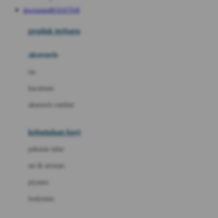
Awan
dewicasino88 DAFTAR
Azetabio
produk terbaru
B
aksesoris
Baabaasheepz
tas
Babiators
kacamata
Baby Dove
aksesoris rambut
Baby Jogger
Baby Rovega
kebutuhan bayi
Babybee
pakaian tidur
Banana Boat
set & terusan
Banz
piyama
Barbie
bodysuits
Beaba