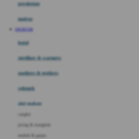
perabotan
Happy Tummy
Hauck
matras
Havaianas
SBOBET88
Hegen
botol
Hot Wheels
sterilizer & warmers
Hybrid
soothers & teethers
I
Inlacta DHA
celemek
Interlac
alat makan
Ivenet
cangkir
J
piring & mangkuk
Jack N Jill
sendok & garpu