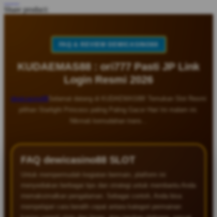
Share product:
FAQ & REVIEW DEWICASINO88
KUDAEMAS88 : ori777 Pasti JP Link
Login Resmi 2026
dewicasino88
Selamat datang di KUDAEMAS88! Temukan Slot Resmi
pilihan Starlight Princess paling Paling Gacor Hari Ini malam ini.
Nikmati kemudahan trans...
FAQ dewicasino88 SLOT
Untuk mempermudah kegiatan bermain, platform ini
menyediakan berbagai tips dan strategi untuk membantu Anda
memaksimalkan pengalaman. Sebagai contoh, Anda bisa
mempelajari cara beralih cepat antara kategori permainan