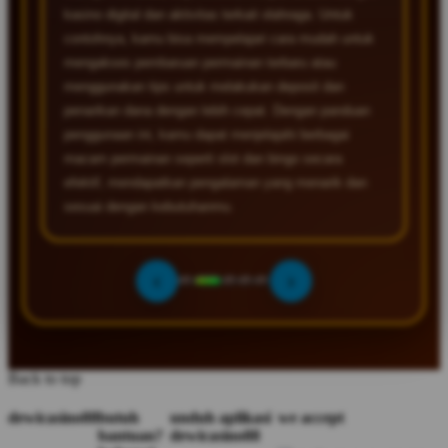
‹
›
Back to top
dewicasino88
butuh
unduh aplikasi
we accept
bantuan?
dewicasino88
hubungi
kami
dewicasino88
SLOT
Direktorat Jenderal
hubungi
ikuti kami di
dewicasino88