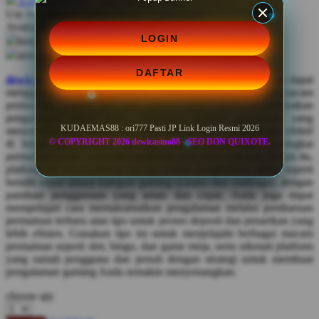
Earn
1.000.000
-
100.000.000
Bonus
Use Installment Options from
.
Laarn more
Q
Available for :
LOGIN
home delivery
QV Baby
store pickup
DAFTAR
dewicasino88
Setelah Anda mendaftar sebagai anggota, Anda dapat
R
menggunakan tips yang tersedia untuk menavigasi berbagai macam
permainan, seperti slot dan games meja, untuk meningkatkan
Real Shades
pengalaman online Anda. Misalnya, pilihlah permainan yang
KUDAEMAS88 : ori777 Pasti JP Link Login Resmi 2026
menawarkan poin tinggi atau coba strategi untuk penggunaan efektif
Red Castle
© COPYRIGHT 2026 dewicasino88 - SEO DON QUIXOTE.
di bingo dan taruhan olahraga, seperti menganalisis peringkat
permainan untuk membuat keputusan yang lebih hati-hati. Selain itu,
Ribbon Madness
platform ini menyediakan ten tips untuk pengelolaan akun, seperti
beralih cepat antara kategori gaming (casino dan olahraga), dengan
S
panduan penggunaan yang aman dan cepat. Anda juga dapat
mempelajari cara memaksimalkan pengalaman melalui pembaruan
Sebamed
permainan terbaru atau tips untuk proses deposit dan penarikan yang
lebih efisien. Gunakan tips ini untuk menjelajahi berbagai macam
Silver Cross
permainan seperti slot, bingo, dan game meja, serta nikmati platform
yang ramah pengguna dan penuh dengan strategi untuk membuat
Simply Idea
pengalaman gaming Anda semakin menyenangkan.
Skip Hop
choose qty
Spectra