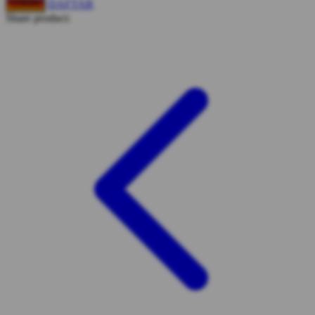
DAFTAR
LOGIN
Squishmallows
Share product:
Starbooks
Stick-O
Stokke
Sudocrem
Sumimo
Sunnylife
Sun-Staches
Swimava
T
Tommee Tippee
Trunki
Tutti Bambini