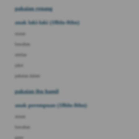
pakaian renang
anak laki-laki (18bln-8thn)
atasan
bawahan
setelan
jaket
pakaian dalam
pakaian ibu hamil
anak perempuan (18bln-8thn)
atasan
bawahan
gaun