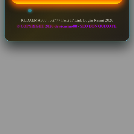
KUDAEMAS88 : ori777 Pasti JP Link Login Resmi 2026
© COPYRIGHT 2026 dewicasino88 - SEO DON QUIXOTE.