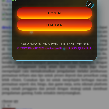
Earn
1.000.000
-
100.000.000
Bonus
Use Installment Options from
.
Laarn more
Q
Available for :
LOGIN
home delivery
QV Baby
store pickup
DAFTAR
dewicasino88
Setelah Anda mendaftar sebagai anggota, Anda dapat
R
menggunakan tips yang tersedia untuk menavigasi berbagai macam
permainan, seperti slot dan games meja, untuk meningkatkan
Real Shades
pengalaman online Anda. Misalnya, pilihlah permainan yang
KUDAEMAS88 : ori777 Pasti JP Link Login Resmi 2026
menawarkan poin tinggi atau coba strategi untuk penggunaan efektif
Red Castle
© COPYRIGHT 2026 dewicasino88 - SEO DON QUIXOTE.
di bingo dan taruhan olahraga, seperti menganalisis peringkat
permainan untuk membuat keputusan yang lebih hati-hati. Selain itu,
Ribbon Madness
platform ini menyediakan ten tips untuk pengelolaan akun, seperti
beralih cepat antara kategori gaming (casino dan olahraga), dengan
S
panduan penggunaan yang aman dan cepat. Anda juga dapat
mempelajari cara memaksimalkan pengalaman melalui pembaruan
Sebamed
permainan terbaru atau tips untuk proses deposit dan penarikan yang
lebih efisien. Gunakan tips ini untuk menjelajahi berbagai macam
Silver Cross
permainan seperti slot, bingo, dan game meja, serta nikmati platform
yang ramah pengguna dan penuh dengan strategi untuk membuat
Simply Idea
pengalaman gaming Anda semakin menyenangkan.
Skip Hop
choose qty
Spectra