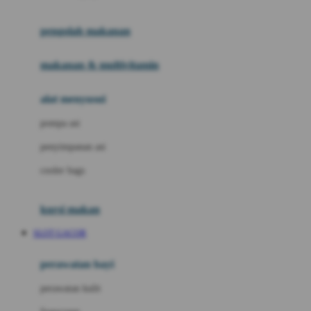
Joie
pengolah makanan
Joolz
Jujube
makanan & multivitamin
K
alat menyusui
Kiddycuts
pompa asi
Kumon
penyimpanan asi
L
cooler bags
Leapfrog
kursi makan
Leclerc
SLOT GACOR
Lee Vierra
Lillebaby
perawatan bayi
Little Bird Told Me
perawatan kulit
Little Miss Janis