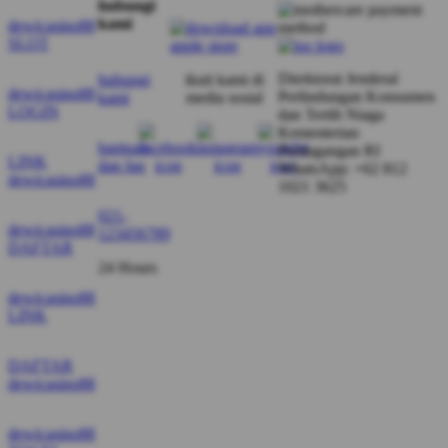
Perlindungan Konsumen
kami
media sosial
LOGIN
dan Tertib Niaga
Kementerian
bantuan
Perdagangan RI
LINK
dan faq
WhatsApp: +62 812
dewicasino88
1021 3625
021-
dewicasino88
123456789
DAFTAR
24 Hours
dewicasino88
LINK
DAFTAR
dewicasino88
dewicasino88
TOGEL
SITUS
dewicasino88