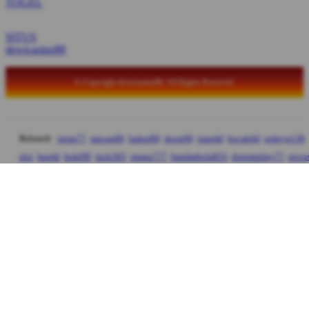
© Copyright dewicasino88. All Rights Reserved.
Related:
intan77
macau88
laskar89
dewa99
tiara4d
bocah4d
sedayu138
slot
bus4d
hoki99
luck365
istana777
bandarbola855
doremiplay77
nova