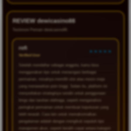
atau melihat promosi terbaru. Platform ini menyediakan
berbagai tips untuk menjelajahi platform. Misalnya,
cepat antara kategori game kasino dan aktivitas terkait
khusus. Selain itu, platform ini juga menyediakan
panduan penggunaan yang aman dan cepat untuk
kamu bisa mencoba strategi baru untuk permainan
olahraga. Anda dapat mengatur akun Anda dengan
pilihan untuk taruhan olahraga, dimana kamu dapat
mengelola akun, beralih antara kategori permainan, dan
bingo atau mempelajari cara menganalisis peringkat
mudah, memeriksa riwayat aktivitas, dan
mengikuti pertandingan favoritmu dan berpartisipasi
REVIEW dewicasino88
melakukan deposit maupun penarikan. Pengguna juga
dalam taruhan olahraga untuk mengambil keputusan
mengoptimalkan pengalaman bermain Anda secara
secara virtual. Untuk pengalaman yang lebih optimal,
bisa mendapatkan bantuan dukungan jika diperlukan.
Testimoni Pemain dewicasino88.
yang lebih tepat. Platform ini juga menyediakan
online. Platform ini juga memberikan informasi terbaru
terdapat tips dan strategi yang bisa kamu gunakan,
informasi tentang cara mengelola poin dan
tentang petunjuk menggunakan fitur-fitur platform dan
seperti mempelajari cara terbaik untuk mengelola
memanfaatkan promosi yang tersedia. Selain itu, kamu
update permainan yang terbaru. Dengan mempelajari
akunmu, mulai dari daftar (register) sebagai anggota
dina
bisa mendapatkan tips untuk navigasi cepat antar
★★★★★
tips dan strategi yang tersedia, Anda dapat
hingga memantau poin atau saldo. Pengguna juga
Verified User
kategori permainan, seperti dari casino ke olahraga atau
memaksimalkan pengalaman bermain dan menjelajahi
dapat dengan mudah beralih antara kategori permainan
sebaliknya. Bagi yang baru bergabung, ada panduan
Setelah mengunduh aplikasi dan mendaftar menjadi
berbagai macam game yang ditawarkan dengan cara
hanya dalam beberapa klik. Jadi, kamu dapat
mengenai cara daftar dan melakukan deposit serta
yang lebih mudah dan menyenangkan.
anggota, kamu bisa memulai petualangan seru di dunia
menikmati platform ini secara efektif dengan mengikuti
withdrawal dengan aman dan efisien. Dengan
online casino ini! Platform ini menyediakan beragam
alur penggunaan serta tips yang diberikan, untuk
mempelajari cara-cara ini, kamu akan lebih mudah
permainan seperti slot, bingo, dan berbagai jenis game
pengalaman bermain online yang menyenangkan dan
menikmati beragam game online seperti slot, table
optimal.
meja. Misalnya, untuk kamu penggemar olahraga,
games, dan sports betting dengan menciptakan
tersedia juga sports-related gaming untuk memuaskan
pengalaman yang menyenangkan dan bermanfaat.
semangatmu. Untuk memaksimalkan pengalaman
bermain, cobalah tips dan strategi yang tersedia, salah
satunya adalah analisa peringkat permainan agar
keputusanmu lebih tepat. Selain itu, platform ini juga