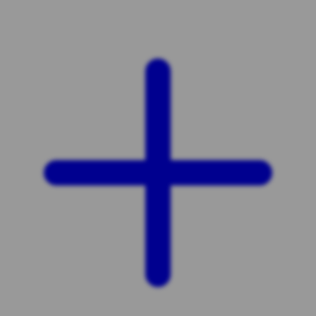
X
Xootz
Y
Yamatoya
Z
Zaxy
Zoggs
0-9
4Moms
59S