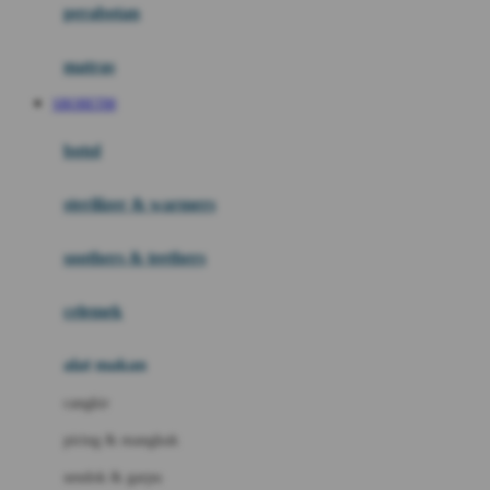
perabotan
Happy Tummy
Hauck
matras
Havaianas
SBOBET88
Hegen
botol
Hot Wheels
sterilizer & warmers
Hybrid
soothers & teethers
I
Inlacta DHA
celemek
Interlac
alat makan
Ivenet
cangkir
J
piring & mangkuk
Jack N Jill
sendok & garpu