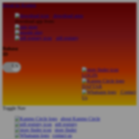
lewati ke Konten
download apps
download app from:
gift registry
Bahasa
ID
LOGIN
DAFTAR
Contact
Us
Toggle Nav
about Kanmo Circle
gift registry
store finder
contact us