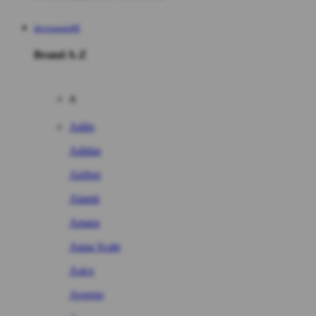
dewicasino88
Brand A-Z
A
Addo
Adidas
Airfree
Alamii
Amara
Aqua Scale
Asics
Aveeno