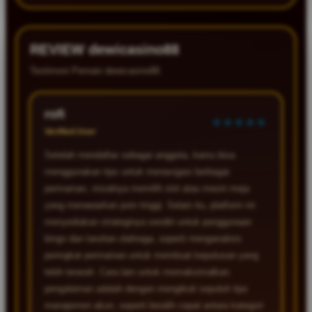
atau melihat promosi terbaru. Platform ini menyediakan
berbagai tips untuk menjelajahi platform. Misalnya,
cepat antara kategori game kasino dan aktivitas terkait
khusus. Selain itu, platform ini juga menyediakan
panduan penggunaan yang aman dan cepat untuk
kamu bisa mencoba strategi baru untuk permainan
olahraga. Anda dapat mengatur akun Anda dengan
pilihan untuk taruhan olahraga, dimana kamu dapat
mengelola akun, beralih antara kategori permainan, dan
bingo atau mempelajari cara menganalisis peringkat
mudah, memeriksa riwayat aktivitas, dan
mengikuti pertandingan favoritmu dan berpartisipasi
REVIEW dewicasino88
melakukan deposit maupun penarikan. Pengguna juga
dalam taruhan olahraga untuk mengambil keputusan
mengoptimalkan pengalaman bermain Anda secara
secara virtual. Untuk pengalaman yang lebih optimal,
bisa mendapatkan bantuan dukungan jika diperlukan.
Testimoni Pemain dewicasino88.
yang lebih tepat. Platform ini juga menyediakan
online. Platform ini juga memberikan informasi terbaru
terdapat tips dan strategi yang bisa kamu gunakan,
informasi tentang cara mengelola poin dan
tentang petunjuk menggunakan fitur-fitur platform dan
seperti mempelajari cara terbaik untuk mengelola
memanfaatkan promosi yang tersedia. Selain itu, kamu
update permainan yang terbaru. Dengan mempelajari
akunmu, mulai dari daftar (register) sebagai anggota
dina
bisa mendapatkan tips untuk navigasi cepat antar
tips dan strategi yang tersedia, Anda dapat
hingga memantau poin atau saldo. Pengguna juga
★★★★★
kategori permainan, seperti dari casino ke olahraga atau
Verified User
memaksimalkan pengalaman bermain dan menjelajahi
dapat dengan mudah beralih antara kategori permainan
sebaliknya. Bagi yang baru bergabung, ada panduan
berbagai macam game yang ditawarkan dengan cara
hanya dalam beberapa klik. Jadi, kamu dapat
Setelah mengunduh aplikasi dan mendaftar menjadi
mengenai cara daftar dan melakukan deposit serta
yang lebih mudah dan menyenangkan.
menikmati platform ini secara efektif dengan mengikuti
anggota, kamu bisa memulai petualangan seru di dunia
withdrawal dengan aman dan efisien. Dengan
alur penggunaan serta tips yang diberikan, untuk
online casino ini! Platform ini menyediakan beragam
mempelajari cara-cara ini, kamu akan lebih mudah
pengalaman bermain online yang menyenangkan dan
permainan seperti slot, bingo, dan berbagai jenis game
menikmati beragam game online seperti slot, table
optimal.
meja. Misalnya, untuk kamu penggemar olahraga,
games, dan sports betting dengan menciptakan
tersedia juga sports-related gaming untuk memuaskan
pengalaman yang menyenangkan dan bermanfaat.
semangatmu. Untuk memaksimalkan pengalaman
bermain, cobalah tips dan strategi yang tersedia, salah
satunya adalah analisa peringkat permainan agar
keputusanmu lebih tepat. Selain itu, platform ini juga