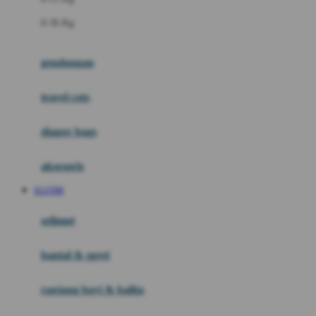
Felt So Sweet
0-36 Kg
Fisher Price
Flipper
gendongan
Friends Of Sally
travel cots
G
diaper bags
Gb
Geko
aksesoris
Graco
SLOT88
Gund
selimut
H
bantal & sprei
Habbie
Haenim
ranjang bayi & balita
Happy Horse