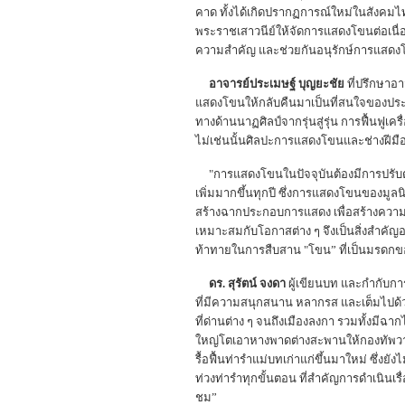
คาด ทั้งได้เกิดปรากฏการณ์ใหม่ในสังคมไทย 
พระราชเสาวนีย์ให้จัดการแสดงโขนต่อเนื่
ความสำคัญ และช่วยกันอนุรักษ์การแสดงโ
อาจารย์ประเมษฐ์ บุญยะชัย
ที่ปรึกษาอา
แสดงโขนให้กลับคืนมาเป็นที่สนใจของปร
ทางด้านนาฏศิลป์จากรุ่นสู่รุ่น การฟื้นฟู
ไม่เช่นนั้นศิลปะการแสดงโขนและช่างฝีมื
"การแสดงโขนในปัจจุบันต้องมีการปรับตัวใ
เพิ่มมากขึ้นทุกปี ซึ่งการแสดงโขนของมูล
สร้างฉากประกอบการแสดง เพื่อสร้างความตื
เหมาะสมกับโอกาสต่าง ๆ จึงเป็นสิ่งสำคัญอ
ท้าทายในการสืบสาน "โขน” ที่เป็นมรดกขอ
ดร. สุรัตน์ จงดา
ผู้เขียนบท และกำกับก
ที่มีความสนุกสนาน หลากรส และเต็มไปด้ว
ที่ด่านต่าง ๆ จนถึงเมืองลงกา รวมทั้งมี
ใหญ่โตเอาหางพาดต่างสะพานให้กองทัพวาน
รื้อฟื้นท่ารำแม่บทเก่าแก่ขึ้นมาใหม่ ซึ่ง
ท่วงท่ารำทุกขั้นตอน ที่สำคัญการดำเนินเ
ชม”