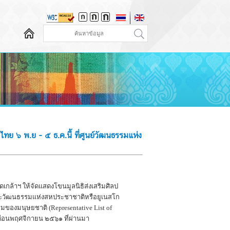
ทย ๖ พ.ย - ๕ ธ.ค.นี้ ที่ศูนย์วัฒนธรรมแห่ง
ล้าฯ ให้จัดแสดงโขนมูลนิธิส่งเสริมศิลป
์และวัฒนธรรมแห่งสหประชาชาติหรือยูเนสโก
มนุษยชาติ (Representative List of
เดือนพฤศจิกายน ๒๕๖๑ ที่ผ่านมา