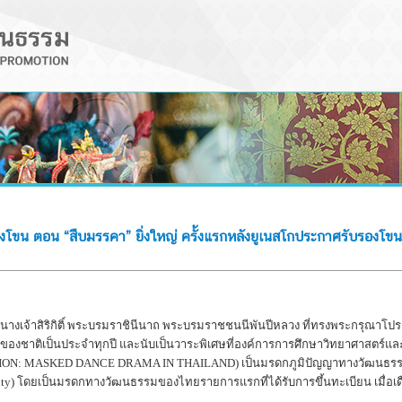
ดงโขน ตอน “สืบมรรคา” ยิ่งใหญ่ ครั้งแรกหลังยูเนสโกประกาศรับรองโขนไ
จ้าสิริกิติ์ พระบรมราชินีนาถ พระบรมราชชนนีพันปีหลวง ที่ทรงพระกรุณาโปรดเก
่าของชาติเป็นประจำทุกปี และนับเป็นวาระพิเศษที่องค์การการศึกษาวิทยาศาสตร
ON: MASKED DANCE DRAMA IN THAILAND) เป็นมรดกภูมิปัญญาทางวัฒนธรรมของ
manity) โดยเป็นมรดกทางวัฒนธรรมของไทยรายการแรกที่ได้รับการขึ้นทะเบียน เมื่อ