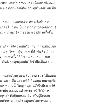
่น อันเป็นภาพที่น่าชื่นใจอย่างยิ่ง จึงมี
มีพระราชประสงค์ที่จะกระตุ้นให้คนไทยเห็น
มราชชนนีพันปีหลวง ที่ทรงรื้อฟื้นการ
า ไม่ว่าจะเป็น การถ่ายทอดองค์ความรู้
พระมหากรุณาธิคุณของพระองค์ท่านทั้งสิ้น
าวชนคนรุ่นใหม่ให้ความสนใจมาชมการแสดงโขน
กความสนใจจากผู้ชม และที่สำคัญคือ มีการ
โขนแต่ละครั้ง ให้มีความสนุกสนาน และ
กับสังคมทุกยุคสมัยได้ ซึ่งถือเป็นความ
การแสดงโขน ตอน สืบมรรคา ว่า "เป็นตอน
ุกสนานมากขึ้น และจะได้เห็นหนุมานผจญภัย
วานร พบแม่น้ำใหญ่ หนุมานจึงนิรมิตกายให้
่านั้น ตลอดจนท่วงท่าการรำได้มีการ
ชาญระดับศิลปินแห่งชาติมาเป็นผู้ฝึกสอน
กสนานชวนติดตาม แฟนโขนทุกคนไม่ควรพลาด