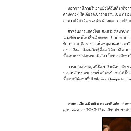
นอกจากนี้ภายในงานยังได้รับเกียรติจากนา
ด้านต่าง ๆ ให้เกียรติเข้าร่วมงาน เช่น ดร.
อาจารย์วัชรวัน ธนะพัฒน์ และอาจารย์พี
สำหรับการแสดงโขนส่งเสริมศิลปาชีพฯ ต
นางอังกาศตไล เสื้อเมืองลงการักษาด่านอ
รักษาด่านเมืองลงกา เห็นหนุมานเหาะมาจึ
ลงกา ซึ่งเล่าถึงทศกัณฐ์ตั้งแต่ได้นางสีด
ทั้งแต่งกายให้งดงามเพื่อไปเกี้ยวนางสีดา เ
การแสดงโขนมูลนิธิส่งเสริมศิลปาชีพฯ ต
ประเทศไทย สามารถซื้อบัตรเข้าชมได้ตั้งแต
ทั้งหมดได้ทางเว็บไซต์ www.khonperforma
รายละเอียดเพิ่มเติม กรุณาติดต่อ
: จิตต
@Public-Hit บริษัทที่ปรึกษาด้านประชาสัม