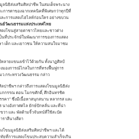
มูลนิธิส่งเสริมศิลปาชีพ ในสมเด็จพระนาง
รตาของฉากเทคนิคที่พิเศษกว่าทุกปีที่
ญ และการแสดงไฮไลท์ก่อนใคร อย่างขบวน
ศูนย์วัฒนธรรมแห่งประเทศไทย
รแสดงโขนสู่สายตาชาวไทยและชาวต่าง
 เป็นที่ประจักษ์ในพัฒนาการของการแสดง
ึกษา เด็ก และเยาวชน ให้ความสนใจมาชม
์หลายแขนงเข้าไว้ด้วยกัน ทั้งนาฏศิลป์
รงมองการณ์ไกลในการที่ทรงฟื้นฟูการ
 รมว.กระทรวงวัฒนธรรม กล่าว
ลปาชีพฯ กล่าวถึงการแสดงโขนมูลนิธิส่ง
กุมภกรรณ ตอน โมกขศักดิ์, ศึกอินทรชิต
มรรคา” ซึ่งมีเนื้อหาสนุกสนาน หลากรส และ
างอังกาศตไล ยักษ์ปักหลั่น และที่น่า
า และ พัดด้ามจิ้วจันทน์ที่ใช้สะบัด
พาราสีนางสีดา
ขนมูลนิธิส่งเสริมศิลปาชีพฯ และได้
ชหฤทัยที่การแสดงโขนประสบความสำเร็จเกิน