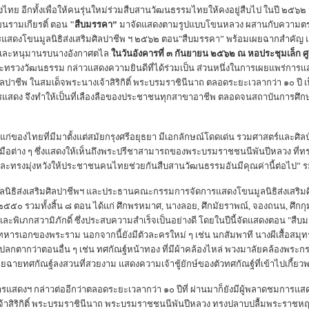
งไทย อีกทั้งเพื่อให้คนรุ่นใหม่ร่วมสืบสานวัฒนธรรมไทยให้คงอยู่สืบไป ในปี ๒๕๖๒ 
โขนรามเกียรติ์ ตอน
"สืบมรรคา”
มาจัดแสดงตามรูปแบบโขนหลวง ผสานกับความตระกา
การแสดงโขนมูลนิธิส่งเสริมศิลปาชีพ ฯ ๒๕๖๒ ตอน"สืบมรรคา” พร้อมเผยฉากสำคั
 และหนุมานรบนางอังกาศตไล
ในวันอังคารที่ ๓ กันยายน ๒๕๖๒ ณ หอประชุมเล็ก 
ระทรวงวัฒนธรรม กล่าวแสดงความยินดีที่ได้ร่วมเป็น ส่วนหนึ่งในการเผยแพร่กา
ิลปาชีพ ในสมเด็จพระนางเจ้าสิริกิติ์ พระบรมราชินีนาถ ตลอดระยะเวลากว่า ๑๐ ปี
คการแสดง จึงทำให้เป็นที่เลืองลือของประชาชนทุกสาขาอาชีพ ตลอดจนสถาบันการศ
แก่ของไทยที่มีมาตั้งแต่สมัยกรุงศรีอยุธยา มีเอกลักษณ์โดดเด่น รวมศาสตร์และศิลป
มือต่าง ๆ ซึ่งแสดงให้เห็นถึงพระปรีชาสามารถของพระบรมราชชนนีพันปีหลวง ที่ท
และทรงมุ่งหวังให้ประชาชนคนไทยช่วยกันสืบสานวัฒนธรรมอันมีคุณค่านี้ต่อไป”
ลนิธิส่งเสริมศิลปาชีพฯ และประธานคณะกรรมการจัดการแสดงโขนมูลนิธิส่งเสริมศิ
.ศ. ๒๕๕๐ รวมทั้งสิ้น ๘ ตอน ได้แก่ ศึกพรหมาศ, นางลอย, ศึกมัยราพณ์, จองถนน, ศึก
พิเภกสวามิภักดิ์ ซึ่งประสบความสำเร็จเป็นอย่างดี โดยในปีนี้จัดแสดงตอน "สืบ
อกของพระราม นอกจากนี้ยังมีตัวละครใหม่ ๆ เช่น นกสัมพาที นางผีเสื้อสมุทร น
ลกตากว่าตอนอื่น ๆ เช่น ทศกัณฐ์หน้าทอง ที่มีผ้าคล้องไหล่ พวงมาลัยคล้องพระกรขว
ายทศกัณฐ์ลงสวนที่สวยงาม แสดงความเจ้าชู้ยักษ์ของตัวทศกัณฐ์ที่เข้าไปเกี้ยว
กล่าวต่ออีกว่าตลอดระยะเวลากว่า ๑๐ ปีที่ ผ่านมาก็ยังมีผู้พลาดชมการแสดงโ
างเจ้าสิริกิติ์ พระบรมราชินีนาถ พระบรมราชชนนีพันปีหลวง ทรงปลาบปลื้มพระรา