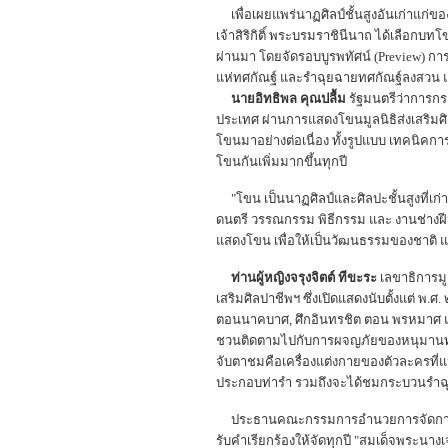
เพื่อเผยแพร่นาฏศิลป์ชั้นสูงอันเก่าแก่ขอ
เจ้าสิริกิติ์ พระบรมราชินีนาถ ได้เลือกบท
ผ่านมา โดยจัดรอบบูรพทัศน์ (Preview) 
แห่ทศกัณฐ์ และรำฉุยฉายทศกัณฐ์ลงสวน
นายอิทธิพล คุณปลื้ม
รัฐมนตรีว่าการก
ประเทศ ผ่านการแสดงโขนมูลนิธิส่งเสริมศ
โขนมาอย่างต่อเนื่อง ทั้งรูปแบบ เทคนิ
โขนกันเพิ่มมากขึ้นทุกปี
"โขน เป็นนาฏศิลป์และศิลปะชั้นสูงที่เก่า
ดนตรี วรรณกรรม พิธีกรรม และ งานช่างฝี
แสดงโขน เพื่อให้เป็นวัฒนธรรมของชาติ 
ท่านผู้หญิงจรุงจิตต์ ทีขะระ
เลขาธิการมู
เสริมศิลปาชีพฯ ซึ่งเปิดแสดงนับตั้งแต่ พ
ตอนนาคบาศ, ศึกอินทรชิต ตอน พรหมาศ และ
ชวนติดตามไปกับการผจญภัยของหนุมานทหารเ
จับตาชมคือเครื่องแต่งกายของตัวละครที่แป
ประกอบท่ารำ รวมถึงจะได้ชมกระบวนรำฉุยฉ
ประธานคณะกรรมการอำนวยการจัดการแสดงฯ 
รับคำเรียกร้องให้จัดทุกปี "สมเด็จพระน