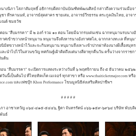
งนิภา โสภาสัมฤทธิ์ อธิการบดีสถาบันบัณฑิตพัฒนศิลป์ กล่าวถึงความร่วมมือจากสถ
อนุชา ทีรคานนท์, อาจารย์สุดสาคร ชายเสม, อาจารย์วีรธรรม ตระกูลเงินไทย, อาจารย์สม
รมณต์ ชมธวัช
อน "สืบมรรคา” มี ๒ องก์ รวม ๑๐ ตอน โดยมีฉากรบเด่นเช่น ฉากหนุมานรบนางอ
ากาศเข้าขวางหน้าหนุมาน หนุมานจึงสังหารนางอังกาศตไล, ฉากกลางทะเล ที่หนุมา
งนิมิตขวางหน้าไว้และจะกินหนุมาน หนุมานจึงเหาะเข้าปากผ่าท้องนางผีเสื้อสมุทร
ามาและนำไปไว้ในสวนขวัญ ทศกัณฐ์เฝ้าคิดถึงแต่นางสีดาทุกคืนวัน ครั้นว่างจากราช
ป็นต้น
อน "สืบมรรคา” จะเปิดการแสดงระหว่างวันที่ ๖ พฤศจิกายน ถึง ๕ ธันวาคม ๒๕๖
่วันนี้เป็นต้นไป ที่ไทยทิคเก็ต เมเจอร์ ทุกสาขา หรือ www.thaiticketmajor.com
nce.com และเฟซบุ๊ก Khon Performance โขนมูลนิธิส่งเสริมศิลปาชีพฯ
# # # # #
าภา อาชาเทวัญ ๐๖๔-๔๑๕-๕๔๔๖, ฐิตา จันทรรัตน์ ๐๖๖-๑๕๙-๖๙๖๔ บริษัท พับบลิค
พันธ์