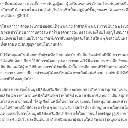
ที่คนหนุ่มสาว และเด็ก ๆ พากันจูงผู้เฒ่า ผู้แก่ในครอบครัวไปชมโขนกันอย่างเนืองแน
องกันทุกปี ด้วยทรงเห็นความสำคัญในโขนซึ่งเป็นนาฏศิลป์ชั้นสูงของชาติ และทรง
ขนให้คงอยู่สืบไป”
วุโส กล่าวว่า ด้วยพระบารมีของสมเด็จพระนางเจ้าสิริกิติ์ พระบรมราชินีนาถ พระบร
ะชาชนชาวไทยมากว่าทศวรรษ ทำให้มรดกทางวัฒนธรรมของไทยไม่สูญไปกับกาลเวล
เครื่องแต่งกายโขน แบบโบราณ รวมทั้งการสืบทอดผู้แสดงโขนรุ่นใหม่ ๆ ซึ่งล้วนเป็น
อทั้งหลาย คงมีอันสูญหายกันไปนานแล้ว
ห้ทันยุคสมัย เพื่อตอบรับผู้ชมที่เปลี่ยนแปลงไป ซึ่งเป็นเรื่องน่ายินดีที่มีเย
นิธิส่งเสริมศิลปาชีพฯ ก็ได้มีการพัฒนารูปแบบการแสดงให้มีความกระชับ เพื่อเรีย
่นเต้นและให้ผู้ชมได้จินตนาการได้ง่ายขึ้น ดังนั้นการเลือกตอนที่ใช้ในการแสดง
ย่างมาก นอกจากนี้การดำรงอยู่ได้ของโขนคือ การเป็นศิลปะที่สามารถปรับตัวให้เข้า
งชาติให้คงอยู่สืบไป”
ารแสดง การแสดงโขนมูลนิธิส่งเสริมศิลปาชีพฯ ๒๕๖๒ กล่าวถึงความสนุกสนานของ
ยสีสัน มีการทำฉากเทคนิคให้พิเศษกว่าทุกปีที่ผ่านมา แฟนตาซีมากกว่าเดิม สน
ฉากไฮไลท์ เช่น ฉากแม่น้ำใหญ่ ซึ่งเป็นหนึ่งในฉากเด่นของตอน โดยหนุมานและเหล่า
รไต่ข้ามแม่น้ำมีตัวละครใหม่ ๆ อย่างนางอังกาศตไลที่จะปรากฏเฉพาะในตอนนี้เท
ยังไม่เคยแสดงในการโขนมูลนิธิส่งเสริมศิลปาชีพฯ ครั้งใดมาก่อน โดยเชิญครูผู้เชี่ยว
รื่องก็กระชับ ฉับไว และตื่นเต้น เข้ากับรสนิยมของผู้ชมรุ่นใหม่ รับรองว่าสนุ