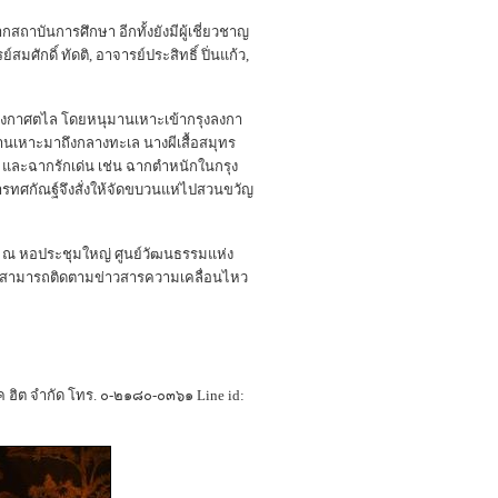
าบันการศึกษา อีกทั้งยังมีผู้เชี่ยวชาญ
ศักดิ์ ทัดติ, อาจารย์ประสิทธิ์ ปิ่นแก้ว,
ังกาศตไล โดยหนุมานเหาะเข้ากรุงลงกา
นเหาะมาถึงกลางทะเล นางผีเสื้อสมุทร
 และฉากรักเด่น เช่น ฉากตำหนักในกรุง
การทศกัณฐ์จึงสั่งให้จัดขบวนแห่ไปสวนขวัญ
๒ ณ หอประชุมใหญ่ ศูนย์วัฒนธรรมแห่ง
 หรือสามารถติดตามข่าวสารความเคลื่อนไหว
 ฮิต จำกัด โทร. ๐-๒๑๘๐-๐๓๖๑ Line id: