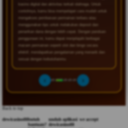
menawarkan panduan tentang cara mudah mengelola
akun, seperti beralih cepat antara kategori permainan
atau memeriksa riwayat aktivitas secara teratur.
Jangan lupa, akses update terbaru untuk menikmati
permainan baru dan fitur-fitur menarik!
‹
›
Back to top
dewicasino88
butuh
unduh aplikasi
we accept
bantuan?
dewicasino88
hubungi
kami
dewicasino88
SLOT
Direktorat Jenderal
hubungi
ikuti kami di
dewicasino88