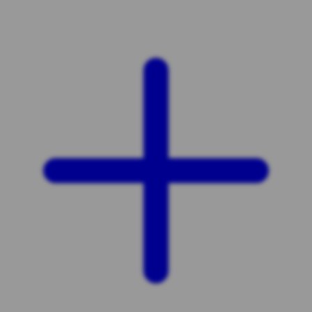
X
Xootz
Y
Yamatoya
Z
Zaxy
Zoggs
0-9
4Moms
59S