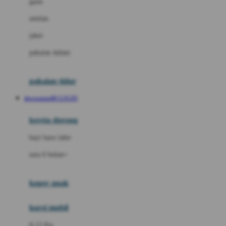
gaun
Dae Organics
setelan
Docare
jaket
Doona
pakaian dalam
Down To Earth
Drew
pakaian tidur
Dr. Brown's
dewicasino88 LOGIN
E
kereta dorong
ELC
bayi baru lahir
Ergobaby
usia 6 bulan+
Expert Care
koper anak
Ezyroller
kursi mobil
F
0-13 Kg