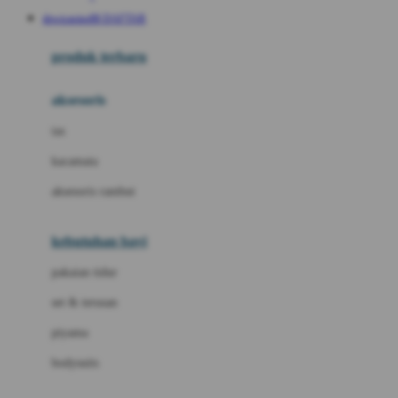
Awan
dewicasino88 DAFTAR
Azetabio
produk terbaru
B
aksesoris
Baabaasheepz
tas
Babiators
kacamata
Baby Dove
aksesoris rambut
Baby Jogger
Baby Rovega
kebutuhan bayi
Babybee
pakaian tidur
Banana Boat
set & terusan
Banz
piyama
Barbie
bodysuits
Beaba