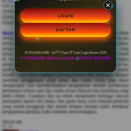
Earn
1.000.000
-
100.000.000
Bonus
Use Installment Options from
.
Laarn more
Q
Available for :
LOGIN
home delivery
QV Baby
store pickup
DAFTAR
dewicasino88
Setelah Anda mendaftar sebagai anggota, Anda dapat
R
menggunakan tips yang tersedia untuk menavigasi berbagai macam
permainan, seperti slot dan games meja, untuk meningkatkan
Real Shades
pengalaman online Anda. Misalnya, pilihlah permainan yang
KUDAEMAS88 : ori777 Pasti JP Link Login Resmi 2026
menawarkan poin tinggi atau coba strategi untuk penggunaan efektif
Red Castle
© COPYRIGHT 2026 dewicasino88 - SEO DON QUIXOTE.
di bingo dan taruhan olahraga, seperti menganalisis peringkat
permainan untuk membuat keputusan yang lebih hati-hati. Selain itu,
Ribbon Madness
platform ini menyediakan ten tips untuk pengelolaan akun, seperti
beralih cepat antara kategori gaming (casino dan olahraga), dengan
S
panduan penggunaan yang aman dan cepat. Anda juga dapat
mempelajari cara memaksimalkan pengalaman melalui pembaruan
Sebamed
permainan terbaru atau tips untuk proses deposit dan penarikan yang
lebih efisien. Gunakan tips ini untuk menjelajahi berbagai macam
Silver Cross
permainan seperti slot, bingo, dan game meja, serta nikmati platform
yang ramah pengguna dan penuh dengan strategi untuk membuat
Simply Idea
pengalaman gaming Anda semakin menyenangkan.
Skip Hop
choose qty
Spectra