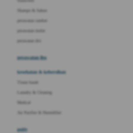
Sunscreen
London Taxi
Shampo & Sabun
Love To Dream
perawatan rambut
perawatan mulut
M
perawatan diri
Magformers
Mama's Choice
perawatan ibu
Mamas&Papas
kesehatan & kebersihan
Mamaway
Tissue basah
Maxi Cosi
Laundry & Cleaning
Megabloks
Medical
Micro
Air Purifier & Humidifier
MiDeer
Mimi & Lula
potty