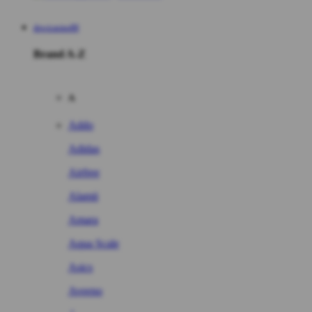
dewicasino88
Brand A-Z
A
Addo
Adidas
Airfree
Alamii
Amara
Aqua Scale
Asics
Aveeno