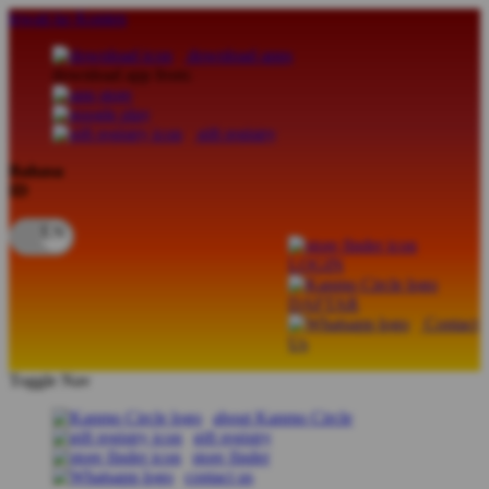
lewati ke Konten
download apps
download app from:
gift registry
Bahasa
ID
LOGIN
DAFTAR
Contact
Us
Toggle Nav
about Kanmo Circle
gift registry
store finder
contact us