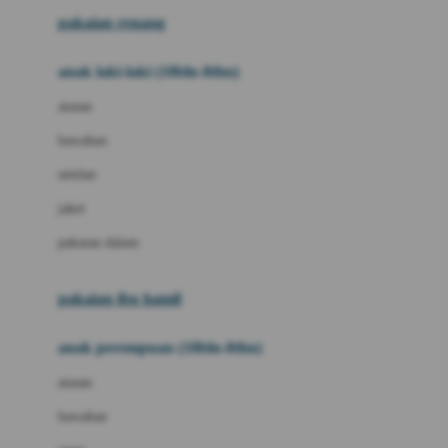
Buggygear
pakaian renang
Bumkins
anak laki-laki (18bln-8thn)
C
atasan
Cetaphil
bawahan
Chicco
setelan
Childlife
jaket
Clevamama
pakaian dalam
Cocolatte
Cottonseeds
pakaian ibu hamil
Cozy N Safe
anak perempuan (18bln-8thn)
Crane
atasan
Cybex
bawahan
D