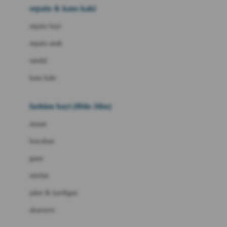
Beauty Barn
sepatu & kaus kaki
Bio Oil
sepatu bayi
Biolane
sepatu anak
Bite Fighters
sandal
Bizzi Growin
kaus kaki
Blackmores
fashion bayi (0bln-3thn)
Blooming Marvellous
atasan
Bonnels
bawahan
Bravado
gaun
Bruder
setelan
Brush Baby
jaket & kardigan
Buds Organics
aksesoris
Bugaboo