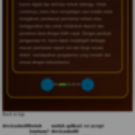
‹
›
Back to top
dewicasino88
butuh
unduh aplikasi
we accept
bantuan?
dewicasino88
hubungi
kami
dewicasino88
SLOT
Direktorat Jenderal
hubungi
ikuti kami di
dewicasino88