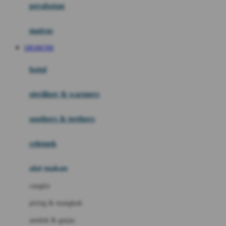
perabotan
Happy Tummy
Hauck
matras
Havaianas
SBOBET88
Hegen
botol
Hot Wheels
sterilizer & warmers
Hybrid
soothers & teethers
I
Inlacta DHA
celemek
Interlac
alat makan
Ivenet
cangkir
J
piring & mangkuk
Jack N Jill
sendok & garpu