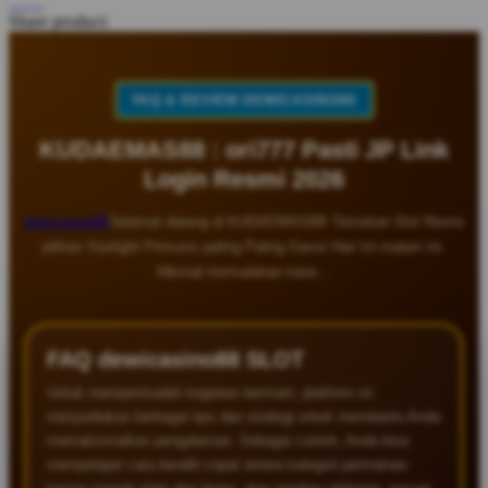
Share product:
FAQ & REVIEW DEWICASINO88
KUDAEMAS88 : ori777 Pasti JP Link
Login Resmi 2026
dewicasino88
Selamat datang di KUDAEMAS88! Temukan Slot Resmi
pilihan Starlight Princess paling Paling Gacor Hari Ini malam ini.
Nikmati kemudahan trans...
FAQ dewicasino88 SLOT
Untuk mempermudah kegiatan bermain, platform ini
menyediakan berbagai tips dan strategi untuk membantu Anda
memaksimalkan pengalaman. Sebagai contoh, Anda bisa
mempelajari cara beralih cepat antara kategori permainan