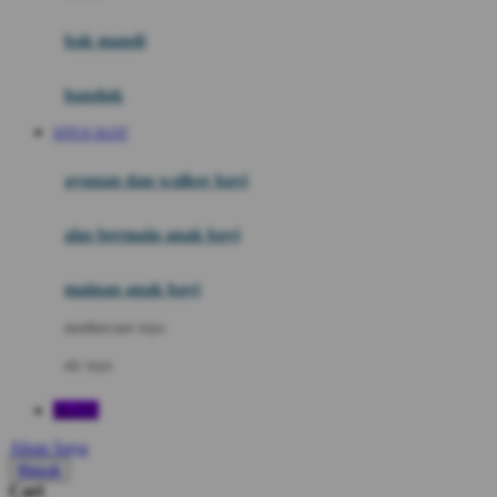
Mini Monkey
Moby
bak mandi
Momami
handuk
Mothercare
SITUS SLOT
Mustela
ayunan dan walker bayi
My Buddy Tag
My K
alas bermain anak bayi
N
mainan anak bayi
Naif
mothercare toys
Nike
elc toys
Nordic Natural
SLOT
Nuby
Akun Saya
Nuna
Masuk
Cari