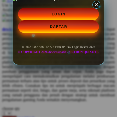
Earn
1.000.000
-
100.000.000
Bonus
Use Installment Options from
.
Laarn more
Q
Available for :
LOGIN
home delivery
QV Baby
store pickup
DAFTAR
dewicasino88
Setelah Anda mendaftar sebagai anggota, Anda dapat
R
menggunakan tips yang tersedia untuk menavigasi berbagai macam
permainan, seperti slot dan games meja, untuk meningkatkan
Real Shades
pengalaman online Anda. Misalnya, pilihlah permainan yang
KUDAEMAS88 : ori777 Pasti JP Link Login Resmi 2026
menawarkan poin tinggi atau coba strategi untuk penggunaan efektif
Red Castle
© COPYRIGHT 2026 dewicasino88 - SEO DON QUIXOTE.
di bingo dan taruhan olahraga, seperti menganalisis peringkat
permainan untuk membuat keputusan yang lebih hati-hati. Selain itu,
Ribbon Madness
platform ini menyediakan ten tips untuk pengelolaan akun, seperti
beralih cepat antara kategori gaming (casino dan olahraga), dengan
S
panduan penggunaan yang aman dan cepat. Anda juga dapat
mempelajari cara memaksimalkan pengalaman melalui pembaruan
Sebamed
permainan terbaru atau tips untuk proses deposit dan penarikan yang
lebih efisien. Gunakan tips ini untuk menjelajahi berbagai macam
Silver Cross
permainan seperti slot, bingo, dan game meja, serta nikmati platform
yang ramah pengguna dan penuh dengan strategi untuk membuat
Simply Idea
pengalaman gaming Anda semakin menyenangkan.
Skip Hop
choose qty
Spectra