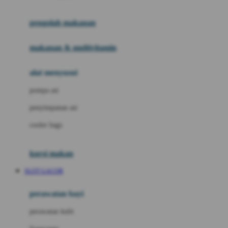
Joie
pengolah makanan
Joolz
Jujube
makanan & multivitamin
K
alat menyusui
Kiddycuts
pompa asi
Kumon
penyimpanan asi
L
cooler bags
Leapfrog
kursi makan
Leclerc
SLOT GACOR
Lee Vierra
Lillebaby
perawatan bayi
Little Bird Told Me
perawatan kulit
Little Miss Janis