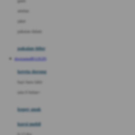
gaun
Dae Organics
setelan
Docare
jaket
Doona
pakaian dalam
Down To Earth
Drew
pakaian tidur
Dr. Brown's
dewicasino88 LOGIN
E
kereta dorong
ELC
bayi baru lahir
Ergobaby
usia 6 bulan+
Expert Care
koper anak
Ezyroller
kursi mobil
F
0-13 Kg