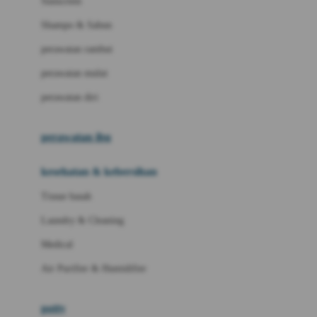
Sunscreen
London Taxi
Shampo & Sabun
Love To Dream
perawatan rambut
perawatan mulut
M
perawatan diri
Magformers
Mama's Choice
perawatan ibu
Mamas&Papas
kesehatan & kebersihan
Mamaway
Tissue basah
Maxi Cosi
Laundry & Cleaning
Megabloks
Medical
Micro
Air Purifier & Humidifier
MiDeer
Mimi & Lula
potty