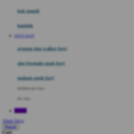
Mini Monkey
Moby
bak mandi
Momami
handuk
Mothercare
SITUS SLOT
Mustela
ayunan dan walker bayi
My Buddy Tag
My K
alas bermain anak bayi
N
mainan anak bayi
Naif
mothercare toys
Nike
elc toys
Nordic Natural
SLOT
Nuby
Akun Saya
Nuna
Masuk
Cari