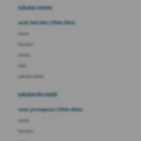
Buggygear
pakaian renang
Bumkins
anak laki-laki (18bln-8thn)
C
atasan
Cetaphil
bawahan
Chicco
setelan
Childlife
jaket
Clevamama
pakaian dalam
Cocolatte
Cottonseeds
pakaian ibu hamil
Cozy N Safe
anak perempuan (18bln-8thn)
Crane
atasan
Cybex
bawahan
D