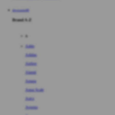
dewicasino88
Brand A-Z
A
Addo
Adidas
Airfree
Alamii
Amara
Aqua Scale
Asics
Aveeno