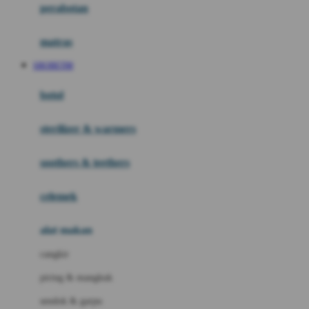
perabotan
Happy Tummy
Hauck
matras
Havaianas
SBOBET88
Hegen
botol
Hot Wheels
sterilizer & warmers
Hybrid
soothers & teethers
I
Inlacta DHA
celemek
Interlac
alat makan
Ivenet
cangkir
J
piring & mangkuk
Jack N Jill
sendok & garpu