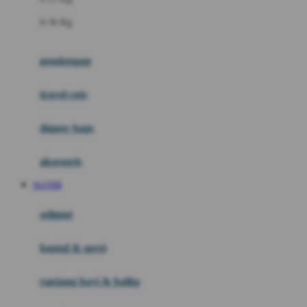
Felt So Sweet
0-36 Kg
Fisher Price
Flipper
gendongan
Friends Of Sally
travel cots
G
diaper bags
Gb
Geko
aksesoris
Graco
SLOT88
Gund
selimut
H
bantal & sprei
Habbie
Haenim
ranjang bayi & balita
Happy Horse