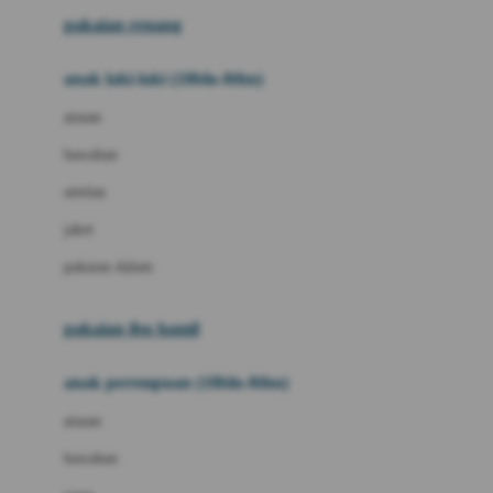
Buggygear
pakaian renang
Bumkins
anak laki-laki (18bln-8thn)
C
atasan
Cetaphil
bawahan
Chicco
setelan
Childlife
jaket
Clevamama
pakaian dalam
Cocolatte
Cottonseeds
pakaian ibu hamil
Cozy N Safe
anak perempuan (18bln-8thn)
Crane
atasan
Cybex
bawahan
D