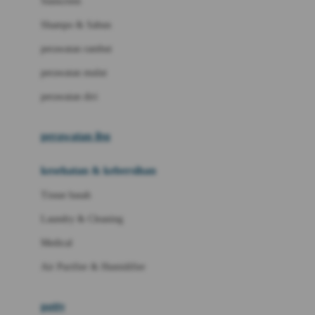
Sunscreen
London Taxi
Shampo & Sabun
Love To Dream
perawatan rambut
perawatan mulut
M
perawatan diri
Magformers
Mama's Choice
perawatan ibu
Mamas&Papas
kesehatan & kebersihan
Mamaway
Tissue basah
Maxi Cosi
Laundry & Cleaning
Megabloks
Medical
Micro
Air Purifier & Humidifier
MiDeer
Mimi & Lula
potty