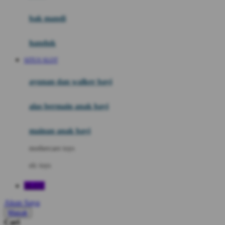
Mini Monkey
Moby
bak mandi
Momami
handuk
Mothercare
SITUS SLOT
Mustela
ayunan dan walker bayi
My Buddy Tag
My K
alas bermain anak bayi
N
mainan anak bayi
Naif
mothercare toys
Nike
elc toys
Nordic Natural
SLOT
Nuby
Akun Saya
Nuna
Masuk
Cari