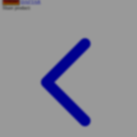
DAFTAR
LOGIN
Squishmallows
Share product:
Starbooks
Stick-O
Stokke
Sudocrem
Sumimo
Sunnylife
Sun-Staches
Swimava
T
Tommee Tippee
Trunki
Tutti Bambini