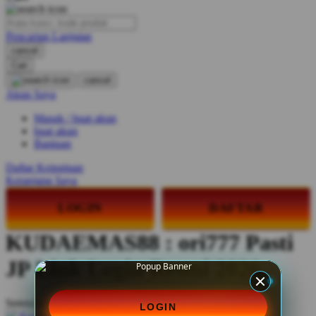
O
Pencarian Lanjutan
Oh Ma Grain
cancel
Okiedog
Cari
cancel
P
Akun Saya
Masuk / buat akun
Peachy
buat akun
Phil & Ted's
Bantuan
Philips Avent
Daftar Keinginan
Keranjang Saya
Pigeon
LOGIN
DAFTAR
Playgro
KUDAEMAS88 : ori777 Pasti
Poled Global
JP Link Login Resmi 2026
Ponycycle
Puma
Serendah
Rp 10.000
LOGIN
Pureats