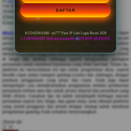
Earn
1.000.000
-
100.000.000
Bonus
Use Installment Options from
.
Laarn more
Q
DAFTAR
Available for :
home delivery
QV Baby
store pickup
dewicasino88
Setelah Anda mendaftar sebagai anggota, Anda dapat
KUDAEMAS88 : ori777 Pasti JP Link Login Resmi 2026
R
menggunakan tips yang tersedia untuk menavigasi berbagai macam
© COPYRIGHT 2026 dewicasino88 - SEO DON QUIXOTE.
permainan, seperti slot dan games meja, untuk meningkatkan
Real Shades
pengalaman online Anda. Misalnya, pilihlah permainan yang
menawarkan poin tinggi atau coba strategi untuk penggunaan efektif
Red Castle
di bingo dan taruhan olahraga, seperti menganalisis peringkat
permainan untuk membuat keputusan yang lebih hati-hati. Selain itu,
Ribbon Madness
platform ini menyediakan ten tips untuk pengelolaan akun, seperti
beralih cepat antara kategori gaming (casino dan olahraga), dengan
S
panduan penggunaan yang aman dan cepat. Anda juga dapat
mempelajari cara memaksimalkan pengalaman melalui pembaruan
Sebamed
permainan terbaru atau tips untuk proses deposit dan penarikan yang
lebih efisien. Gunakan tips ini untuk menjelajahi berbagai macam
Silver Cross
permainan seperti slot, bingo, dan game meja, serta nikmati platform
yang ramah pengguna dan penuh dengan strategi untuk membuat
Simply Idea
pengalaman gaming Anda semakin menyenangkan.
Skip Hop
choose qty
Spectra