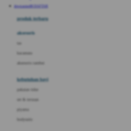
Awan
dewicasino88 DAFTAR
Azetabio
produk terbaru
B
aksesoris
Baabaasheepz
tas
Babiators
kacamata
Baby Dove
aksesoris rambut
Baby Jogger
Baby Rovega
kebutuhan bayi
Babybee
pakaian tidur
Banana Boat
set & terusan
Banz
piyama
Barbie
bodysuits
Beaba