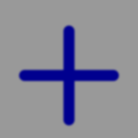
X
Xootz
Y
Yamatoya
Z
Zaxy
Zoggs
0-9
4Moms
59S