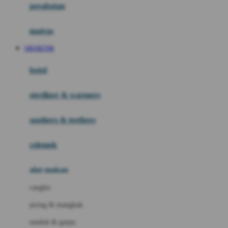
perabotan
Happy Tummy
Hauck
matras
Havaianas
SBOBET88
Hegen
botol
Hot Wheels
sterilizer & warmers
Hybrid
soothers & teethers
I
Inlacta DHA
celemek
Interlac
alat makan
Ivenet
cangkir
J
piring & mangkuk
Jack N Jill
sendok & garpu