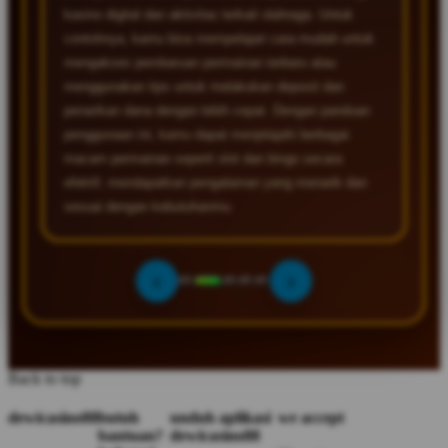
‹
›
Back to top
dewicasino88
butuh
unduh aplikasi
we accept
bantuan?
dewicasino88
hubungi
kami
dewicasino88
SLOT
Direktorat Jenderal
hubungi
ikuti kami di
dewicasino88