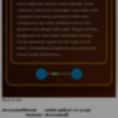
menawarkan panduan tentang cara mudah mengelola
akun, seperti beralih cepat antara kategori permainan
atau memeriksa riwayat aktivitas secara teratur.
Jangan lupa, akses update terbaru untuk menikmati
permainan baru dan fitur-fitur menarik!
‹
›
Back to top
dewicasino88
butuh
unduh aplikasi
we accept
bantuan?
dewicasino88
hubungi
kami
dewicasino88
SLOT
Direktorat Jenderal
hubungi
ikuti kami di
dewicasino88