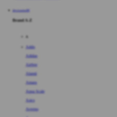
dewicasino88
Brand A-Z
A
Addo
Adidas
Airfree
Alamii
Amara
Aqua Scale
Asics
Aveeno