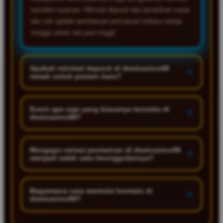
semakin nyaman. Nikmati deposit dan penarikan cepat,
lalu cek update pembaruan permainan terbaru setiap
minggu untuk raih poin tinggi!
Apakah minimal deposit di dewicasino88
+
ramah untuk pemain baru?
Platform ini menyediakan beragam pilihan permainan
online untuk Anda nikmati, mulai dari digital slots dan
Event apa saja yang biasanya tersedia di
+
dewicasino88?
bingo hingga table games dan sports-related gaming.
Sebagai contoh, selain mengakses beragam pilihan
Setelah mendaftar, anggota dapat menggunakan tips
game yang tersedia, Anda juga dapat mempelajari
untuk menavigasi berbagai permainan kasino, slot,
Mengapa variasi permainan di dewicasino88
strategize untuk meningkatkan peluang bermain seperti
+
menjadi salah satu keunggulannya?
bingo, dan taruhan olahraga di platform ini. Misalnya,
menganalisis peringkat permainan untuk membuat
para pemain bisa memilih permainan yang memiliki poin
keputusan lebih hati-hati dalam taruhan olahraga. Cara
Platform ini memungkinkan kamu untuk menjelajahi
tinggi atau strategi seperti menganalisis peringkat
ini dapat membantu Anda lebih menikmati pengalaman
berbagai macam permainan online, seperti slot, bingo,
Bagaimana cara memulai bermain di
permainan dalam kategori olahraga untuk membuat
+
berpartisipasi dalam berbagai macam event olahraga.
dewicasino88?
dan berbagai jenis permainan meja. Misalnya, kamu
keputusan yang lebih hati-hati. Selain itu, pengguna
Selain itu, platform ini menawarkan tips untuk
bisa mencoba slot dengan hadiah-hadiah menarik atau
dapat mengakses tips tentang cara mendaftar gratis
Setelah daftar akun selesai, kamu bisa menggunakan
manajemen akun yang efektif, seperti beralih dengan
menantang dirimu dalam game bingo dengan strategi