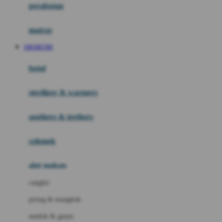
perabotan
Happy Tummy
Hauck
matras
Havaianas
SBOBET88
Hegen
botol
Hot Wheels
sterilizer & warmers
Hybrid
soothers & teethers
I
Inlacta DHA
celemek
Interlac
alat makan
Ivenet
cangkir
J
piring & mangkuk
Jack N Jill
sendok & garpu