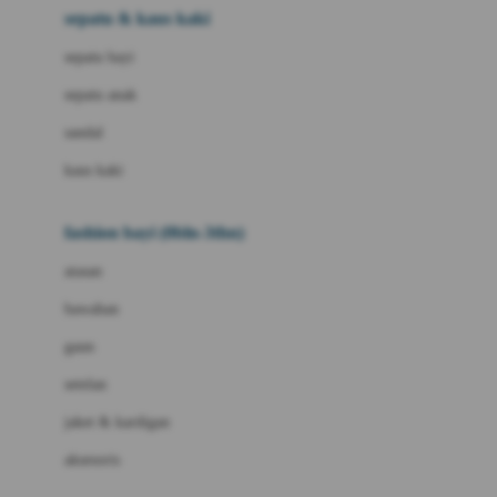
Beauty Barn
sepatu & kaus kaki
Bio Oil
sepatu bayi
Biolane
sepatu anak
Bite Fighters
sandal
Bizzi Growin
kaus kaki
Blackmores
fashion bayi (0bln-3thn)
Blooming Marvellous
atasan
Bonnels
bawahan
Bravado
gaun
Bruder
setelan
Brush Baby
jaket & kardigan
Buds Organics
aksesoris
Bugaboo