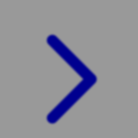
Twistshake
TY Toys
U
V
Veja
Vitaflow
Vtech
W
Waterland
Wellness