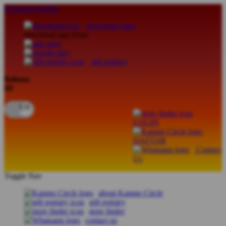
lewati ke Konten
download apps
download app from:
gift registry
Bahasa
ID
LOGIN
DAFTAR
Contact
Us
Toggle Nav
about Kanmo Circle
gift registry
store finder
contact us