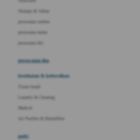
Sunscreen
London Taxi
Shampo & Sabun
Love To Dream
perawatan rambut
perawatan mulut
M
perawatan diri
Magformers
Mama's Choice
perawatan ibu
Mamas&Papas
kesehatan & kebersihan
Mamaway
Tissue basah
Maxi Cosi
Laundry & Cleaning
Megabloks
Medical
Micro
Air Purifier & Humidifier
MiDeer
Mimi & Lula
potty