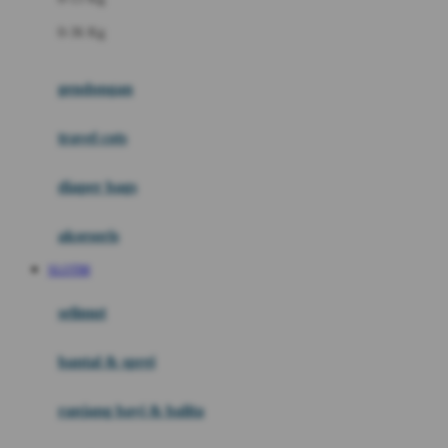
Felt So Sweet
0-36 Kg
Fisher Price
Flipper
gendongan
Friends Of Sally
travel cots
G
diaper bags
Gb
Geko
aksesoris
Graco
SLOT88
Gund
selimut
H
bantal & sprei
Habbie
Haenim
ranjang bayi & balita
Happy Horse