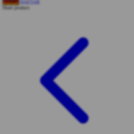
DAFTAR
LOGIN
Squishmallows
Share product:
Starbooks
Stick-O
Stokke
Sudocrem
Sumimo
Sunnylife
Sun-Staches
Swimava
T
Tommee Tippee
Trunki
Tutti Bambini