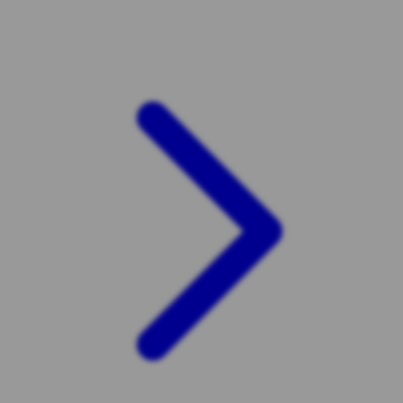
Twistshake
TY Toys
U
V
Veja
Vitaflow
Vtech
W
Waterland
Wellness