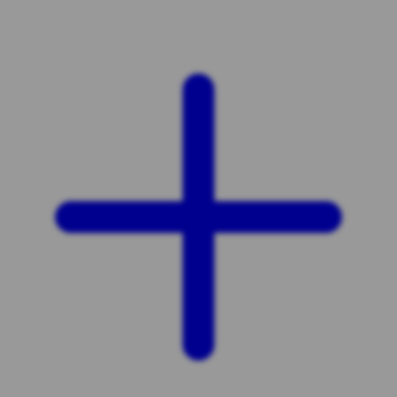
X
Xootz
Y
Yamatoya
Z
Zaxy
Zoggs
0-9
4Moms
59S