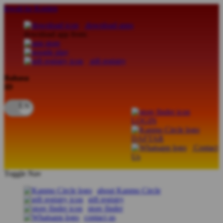
lewati ke Konten
download apps
download app from:
gift registry
Bahasa
ID
LOGIN
DAFTAR
Contact
Us
Toggle Nav
about Kanmo Circle
gift registry
store finder
contact us