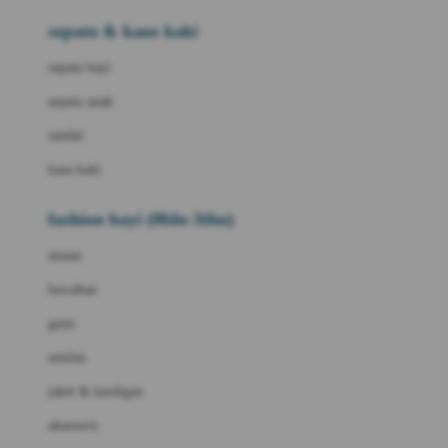
sepatu & kaus kaki
sepatu bayi
sepatu anak
sandal
kaus kaki
fashion bayi (0bln-3thn)
atasan
bawahan
gaun
setelan
jaket & kardigan
aksesoris