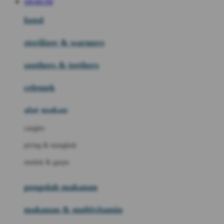
SBOBET88
botol
sterilizer & warmers
soothers & teethers
celemek
alat makan
cangkir
piring & mangkuk
sendok & garpu
pengolah makanan
makanan & multivitamin