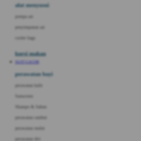
alat menyusui
pompa asi
penyimpanan asi
cooler bags
kursi makan
SLOT GACOR
perawatan bayi
perawatan kulit
Sunscreen
Shampo & Sabun
perawatan rambut
perawatan mulut
perawatan diri