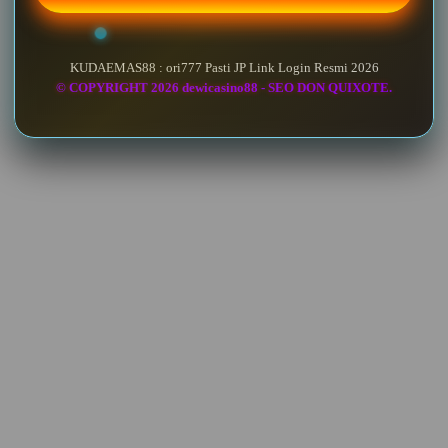
KUDAEMAS88 : ori777 Pasti JP Link Login Resmi 2026
© COPYRIGHT 2026 dewicasino88 - SEO DON QUIXOTE.