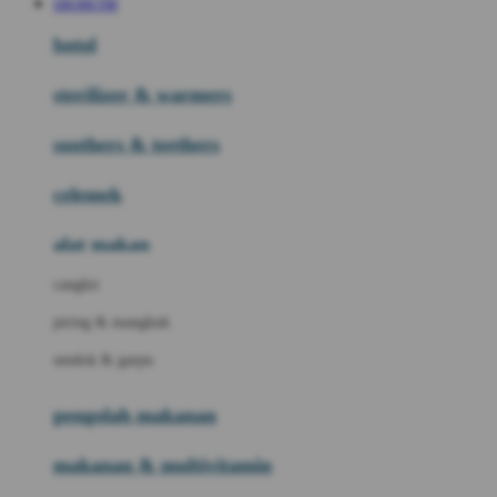
SBOBET88
botol
sterilizer & warmers
soothers & teethers
celemek
alat makan
cangkir
piring & mangkuk
sendok & garpu
pengolah makanan
makanan & multivitamin