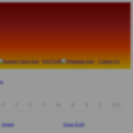
DAFTAR
Contact Us
us
S
T
U
V
W
X
Y
Z
0-9
Amara
Aqua Scale