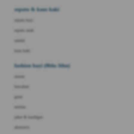
sepatu & kaus kaki
sepatu bayi
sepatu anak
sandal
kaus kaki
fashion bayi (0bln-3thn)
atasan
bawahan
gaun
setelan
jaket & kardigan
aksesoris