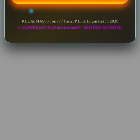
KUDAEMAS88 : ori777 Pasti JP Link Login Resmi 2026
© COPYRIGHT 2026 dewicasino88 - SEO DON QUIXOTE.