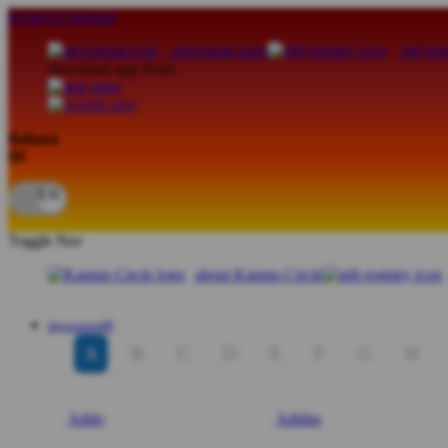
lewati ke Konten
download apps
gift reg
download app from:
Bahasa
ID
Toggle Nav
about Kanmo Circle
dewicasino88
A
B
C
D
E
F
G
H
Addo
Adidas