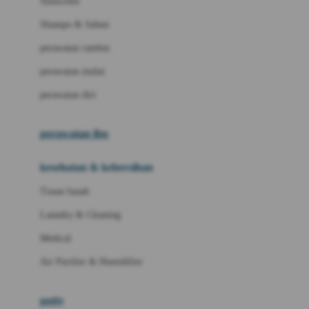
Sunscreen
London Taxi
Shampo & Sabun
Love To Dream
perawatan rambut
perawatan mulut
M
perawatan diri
Magformers
Mama's Choice
perawatan ibu
Mamas&Papas
kesehatan & kebersihan
Mamaway
Tissue basah
Maxi Cosi
Laundry & Cleaning
Megabloks
Medical
Micro
Air Purifier & Humidifier
MiDeer
Mimi & Lula
potty