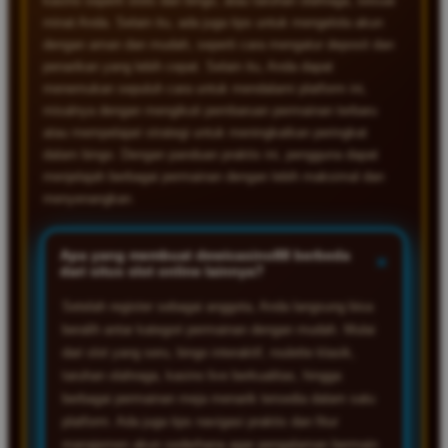
kasino seperti slots dan bingo, atau taruhan olahraga, sesuai
minat Anda. Selain itu, ada juga tips untuk mengelola akun
dengan aman dan mudah, seperti cara mengatur deposit dan
penarikan yang lebih cepat. Selain itu, Anda dapat
menemukan sepuluh cara untuk mendalami platform ini,
misalnya dengan mengikuti pembaruan permainan terbaru
atau mempelajari strategi untuk meningkatkan peringkat
dalam bingo. Dengan panduan praktis ini, pengguna dapat
menjelajah berbagai permainan dengan lebih maksimal dan
menyenangkan.
Apa yang membuat dewicasino88 berbeda
+
dari situs slot online lainnya?
Setelah register sebagai anggota, Anda langsung bisa
beralih antar kategori permainan dengan mudah. Mulai
dari slot yang seru, bingo interaktif, roulette klasik,
taruhan olahraga, kasino live berkualitas, hingga
berbagai permainan meja menarik tersedia dalam satu
platform. Ada juga tips navigasi praktis dan fitur
manajemen akun sederhana agar pengalaman bermain