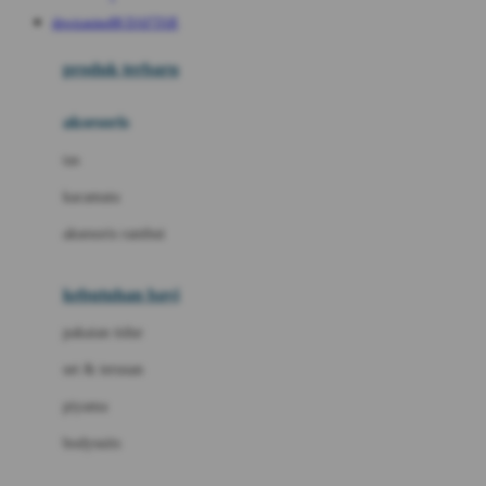
Awan
dewicasino88 DAFTAR
Azetabio
produk terbaru
B
aksesoris
Baabaasheepz
tas
Babiators
kacamata
Baby Dove
aksesoris rambut
Baby Jogger
Baby Rovega
kebutuhan bayi
Babybee
pakaian tidur
Banana Boat
set & terusan
Banz
piyama
Barbie
bodysuits
Beaba