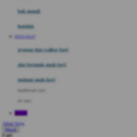
Mini Monkey
Moby
bak mandi
Momami
handuk
Mothercare
SITUS SLOT
Mustela
ayunan dan walker bayi
My Buddy Tag
My K
alas bermain anak bayi
N
mainan anak bayi
Naif
mothercare toys
Nike
elc toys
Nordic Natural
SLOT
Nuby
Akun Saya
Nuna
Masuk
Cari