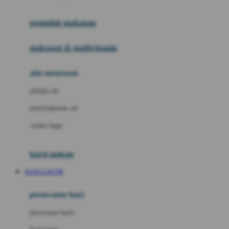
Joie
pengolah makanan
Joolz
Jujube
makanan & multivitamin
K
alat menyusui
Kiddycuts
pompa asi
Kumon
penyimpanan asi
L
cooler bags
Leapfrog
kursi makan
Leclerc
SLOT GACOR
Lee Vierra
Lillebaby
perawatan bayi
Little Bird Told Me
perawatan kulit
Little Miss Janis