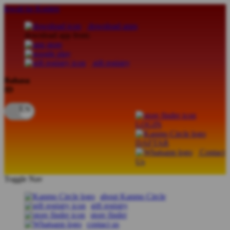
lewati ke Konten
download apps
download app from:
gift registry
Bahasa
ID
LOGIN
DAFTAR
Contact
Us
Toggle Nav
about Kanmo Circle
gift registry
store finder
contact us