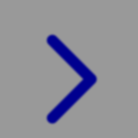
Twistshake
TY Toys
U
V
Veja
Vitaflow
Vtech
W
Waterland
Wellness