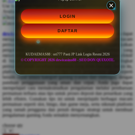
Earn
1.000.000
-
100.000.000
Bonus
Use Installment Options from
.
Laarn more
Q
Available for :
LOGIN
home delivery
QV Baby
store pickup
DAFTAR
dewicasino88
Setelah Anda mendaftar sebagai anggota, Anda dapat
R
menggunakan tips yang tersedia untuk menavigasi berbagai macam
permainan, seperti slot dan games meja, untuk meningkatkan
Real Shades
pengalaman online Anda. Misalnya, pilihlah permainan yang
KUDAEMAS88 : ori777 Pasti JP Link Login Resmi 2026
menawarkan poin tinggi atau coba strategi untuk penggunaan efektif
Red Castle
© COPYRIGHT 2026 dewicasino88 - SEO DON QUIXOTE.
di bingo dan taruhan olahraga, seperti menganalisis peringkat
permainan untuk membuat keputusan yang lebih hati-hati. Selain itu,
Ribbon Madness
platform ini menyediakan ten tips untuk pengelolaan akun, seperti
beralih cepat antara kategori gaming (casino dan olahraga), dengan
S
panduan penggunaan yang aman dan cepat. Anda juga dapat
mempelajari cara memaksimalkan pengalaman melalui pembaruan
Sebamed
permainan terbaru atau tips untuk proses deposit dan penarikan yang
lebih efisien. Gunakan tips ini untuk menjelajahi berbagai macam
Silver Cross
permainan seperti slot, bingo, dan game meja, serta nikmati platform
yang ramah pengguna dan penuh dengan strategi untuk membuat
Simply Idea
pengalaman gaming Anda semakin menyenangkan.
Skip Hop
choose qty
Spectra