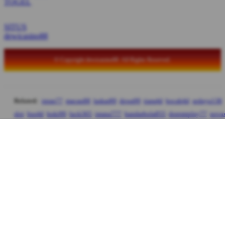
© Copyright dewicasino88. All Rights Reserved.
Related:
intan77
macau88
laskar89
dewa99
tiara4d
bocah4d
sedayu138
slot
bus4d
hoki99
luck365
istana777
bandarbola855
doremiplay77
nova