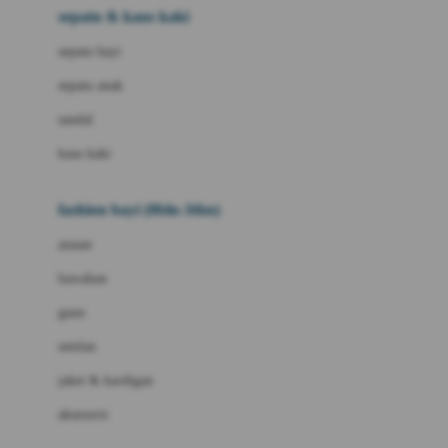
Beauty Barn
sepatu & kaus kaki
Bio Oil
sepatu bayi
Biolane
sepatu anak
Bite Fighters
sandal
Bizzi Growin
kaus kaki
Blackmores
fashion bayi (0bln-3thn)
Blooming Marvellous
atasan
Bonnels
bawahan
Bravado
gaun
Bruder
setelan
Brush Baby
jaket & kardigan
Buds Organics
aksesoris
Bugaboo