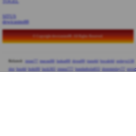
© Copyright dewicasino88. All Rights Reserved.
Related:
intan77
macau88
laskar89
dewa99
tiara4d
bocah4d
sedayu138
slot
bus4d
hoki99
luck365
istana777
bandarbola855
doremiplay77
nova