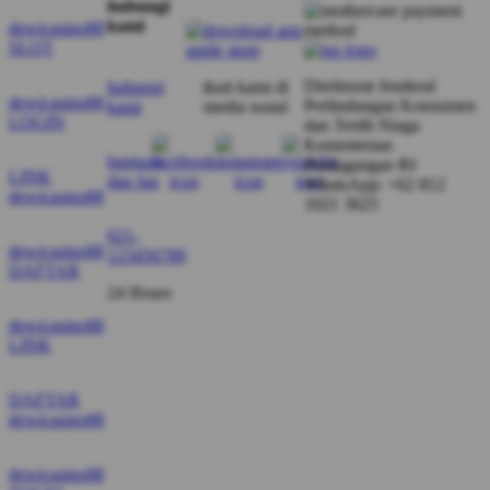
Perlindungan Konsumen
kami
media sosial
LOGIN
dan Tertib Niaga
Kementerian
bantuan
Perdagangan RI
LINK
dan faq
WhatsApp: +62 812
dewicasino88
1021 3625
021-
dewicasino88
123456789
DAFTAR
24 Hours
dewicasino88
LINK
DAFTAR
dewicasino88
dewicasino88
TOGEL
SITUS
dewicasino88