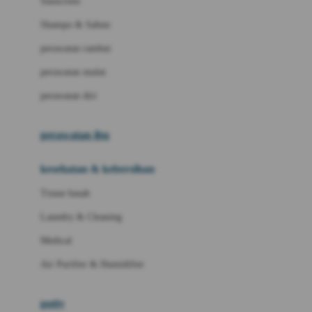
Sunscreen
London Taxi
Shampo & Sabun
Love To Dream
perawatan rambut
perawatan mulut
M
perawatan diri
Magformers
Mama's Choice
perawatan ibu
Mamas&Papas
kesehatan & kebersihan
Mamaway
Tissue basah
Maxi Cosi
Laundry & Cleaning
Megabloks
Medical
Micro
Air Purifier & Humidifier
MiDeer
Mimi & Lula
potty