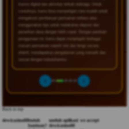
menawarkan panduan tentang cara mudah mengelola
akun, seperti beralih cepat antara kategori permainan
atau memeriksa riwayat aktivitas secara teratur.
Jangan lupa, akses update terbaru untuk menikmati
permainan baru dan fitur-fitur menarik!
‹
›
Back to top
dewicasino88
butuh
unduh aplikasi
we accept
bantuan?
dewicasino88
hubungi
kami
dewicasino88
SLOT
Direktorat Jenderal
hubungi
ikuti kami di
dewicasino88