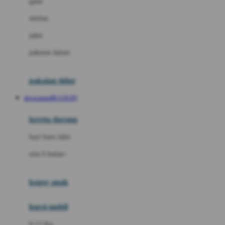
gaun
Dae Organics
setelan
Docare
jaket
Doona
pakaian dalam
Down To Earth
Drew
pakaian tidur
Dr. Brown's
dewicasino88 LOGIN
E
kereta dorong
ELC
bayi baru lahir
Ergobaby
usia 6 bulan+
Expert Care
koper anak
Ezyroller
kursi mobil
F
0-13 Kg