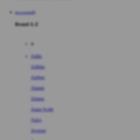
dewicasino88
Brand A-Z
A
Addo
Adidas
Airfree
Alamii
Amara
Aqua Scale
Asics
Aveeno