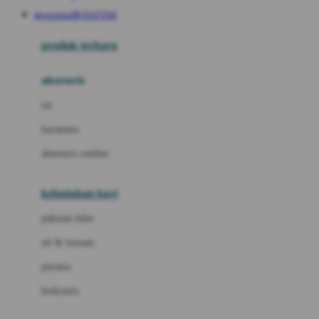
Awan
dewicasino88 DAFTAR
Azetabio
produk terbaru
B
aksesoris
Baabaasheepz
tas
Babiators
kacamata
Baby Dove
aksesoris rambut
Baby Jogger
Baby Rovega
kebutuhan bayi
Babybee
pakaian tidur
Banana Boat
set & terusan
Banz
piyama
Barbie
bodysuits
Beaba