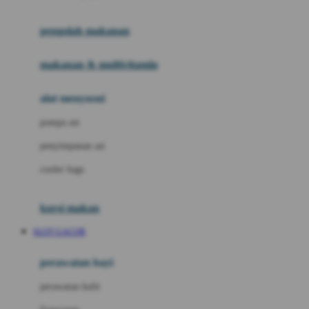
Joie
pengolah makanan
Joolz
Jujube
makanan & multivitamin
K
alat menyusui
Kiddycuts
pompa asi
Kumon
penyimpanan asi
L
cooler bags
Leapfrog
kursi makan
Leclerc
SLOT GACOR
Lee Vierra
Lillebaby
perawatan bayi
Little Bird Told Me
perawatan kulit
Little Miss Janis