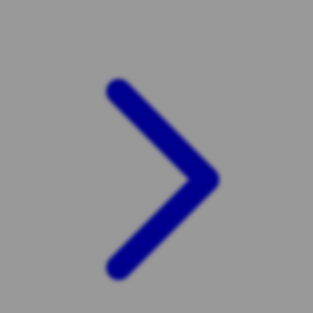
Twistshake
TY Toys
U
V
Veja
Vitaflow
Vtech
W
Waterland
Wellness