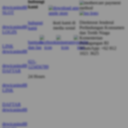
Perlindungan Konsumen
kami
media sosial
LOGIN
dan Tertib Niaga
Kementerian
bantuan
Perdagangan RI
LINK
dan faq
WhatsApp: +62 812
dewicasino88
1021 3625
021-
dewicasino88
123456789
DAFTAR
24 Hours
dewicasino88
LINK
DAFTAR
dewicasino88
dewicasino88
TOGEL
SITUS
dewicasino88