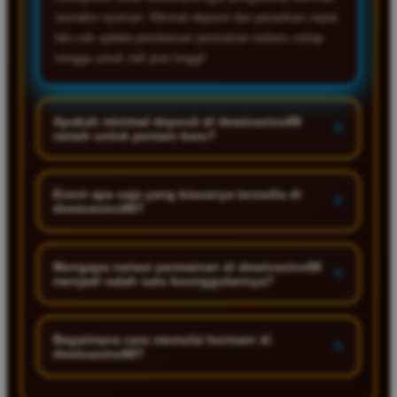
semakin nyaman. Nikmati deposit dan penarikan cepat,
lalu cek update pembaruan permainan terbaru setiap
minggu untuk raih poin tinggi!
Apakah minimal deposit di dewicasino88
+
ramah untuk pemain baru?
Platform ini menyediakan beragam pilihan permainan
online untuk Anda nikmati, mulai dari digital slots dan
Event apa saja yang biasanya tersedia di
+
dewicasino88?
bingo hingga table games dan sports-related gaming.
Sebagai contoh, selain mengakses beragam pilihan
Setelah mendaftar, anggota dapat menggunakan tips
game yang tersedia, Anda juga dapat mempelajari
untuk menavigasi berbagai permainan kasino, slot,
Mengapa variasi permainan di dewicasino88
strategize untuk meningkatkan peluang bermain seperti
+
menjadi salah satu keunggulannya?
bingo, dan taruhan olahraga di platform ini. Misalnya,
menganalisis peringkat permainan untuk membuat
para pemain bisa memilih permainan yang memiliki poin
keputusan lebih hati-hati dalam taruhan olahraga. Cara
Platform ini memungkinkan kamu untuk menjelajahi
tinggi atau strategi seperti menganalisis peringkat
ini dapat membantu Anda lebih menikmati pengalaman
berbagai macam permainan online, seperti slot, bingo,
Bagaimana cara memulai bermain di
permainan dalam kategori olahraga untuk membuat
+
berpartisipasi dalam berbagai macam event olahraga.
dewicasino88?
dan berbagai jenis permainan meja. Misalnya, kamu
keputusan yang lebih hati-hati. Selain itu, pengguna
Selain itu, platform ini menawarkan tips untuk
bisa mencoba slot dengan hadiah-hadiah menarik atau
dapat mengakses tips tentang cara mendaftar gratis
Setelah daftar akun selesai, kamu bisa menggunakan
manajemen akun yang efektif, seperti beralih dengan
menantang dirimu dalam game bingo dengan strategi