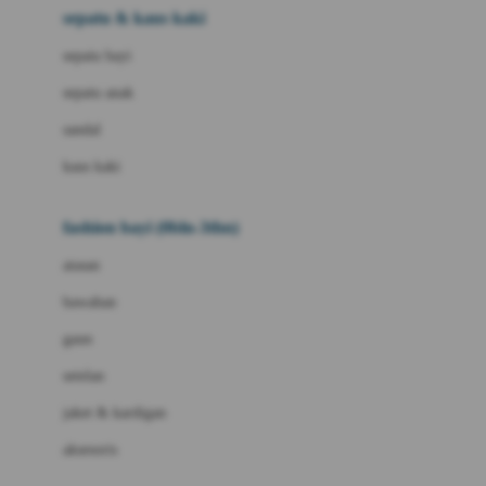
Beauty Barn
sepatu & kaus kaki
Bio Oil
sepatu bayi
Biolane
sepatu anak
Bite Fighters
sandal
Bizzi Growin
kaus kaki
Blackmores
fashion bayi (0bln-3thn)
Blooming Marvellous
atasan
Bonnels
bawahan
Bravado
gaun
Bruder
setelan
Brush Baby
jaket & kardigan
Buds Organics
aksesoris
Bugaboo