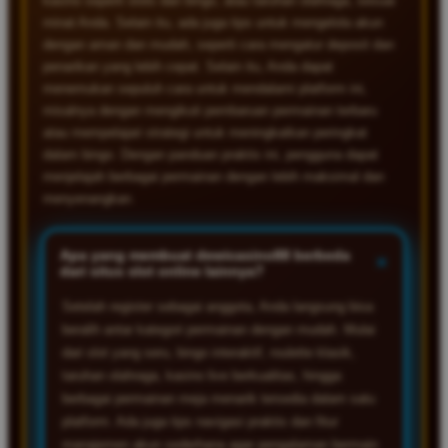
kasino seperti slots dan bingo, atau taruhan olahraga, sesuai
minat Anda. Selain itu, ada juga tips untuk mengelola akun
dengan aman dan mudah, seperti cara mengatur deposit dan
penarikan yang lebih cepat. Selain itu, Anda dapat
menemukan sepuluh cara untuk mendalami platform ini,
misalnya dengan mengikuti pembaruan permainan terbaru
atau mempelajari strategi untuk meningkatkan peringkat
dalam bingo. Dengan panduan praktis ini, pengguna dapat
menjelajah berbagai permainan dengan lebih maksimal dan
menyenangkan.
Apa yang membuat dewicasino88 berbeda
+
dari situs slot online lainnya?
Setelah register sebagai anggota, Anda langsung bisa
beralih antar kategori permainan dengan mudah. Mulai
dari slot yang seru, bingo interaktif, roulette klasik,
taruhan olahraga, kasino live berkualitas, hingga
berbagai permainan meja menarik tersedia dalam satu
platform. Ada juga tips navigasi praktis dan fitur
manajemen akun sederhana agar pengalaman bermain