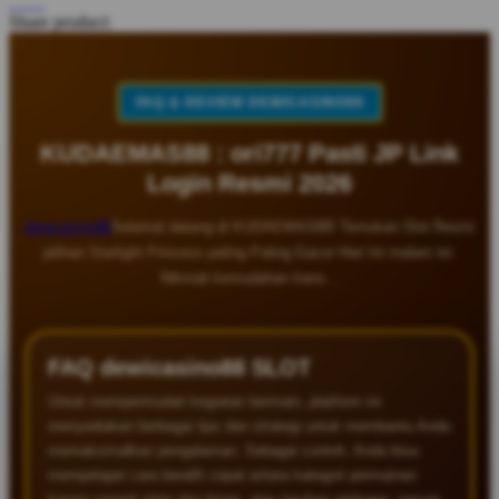
Share product:
FAQ & REVIEW DEWICASINO88
KUDAEMAS88 : ori777 Pasti JP Link
Login Resmi 2026
dewicasino88
Selamat datang di KUDAEMAS88! Temukan Slot Resmi
pilihan Starlight Princess paling Paling Gacor Hari Ini malam ini.
Nikmati kemudahan trans...
FAQ dewicasino88 SLOT
Untuk mempermudah kegiatan bermain, platform ini
menyediakan berbagai tips dan strategi untuk membantu Anda
memaksimalkan pengalaman. Sebagai contoh, Anda bisa
mempelajari cara beralih cepat antara kategori permainan