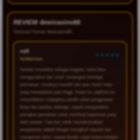
atau melihat promosi terbaru. Platform ini menyediakan
berbagai tips untuk menjelajahi platform. Misalnya,
cepat antara kategori game kasino dan aktivitas terkait
khusus. Selain itu, platform ini juga menyediakan
panduan penggunaan yang aman dan cepat untuk
kamu bisa mencoba strategi baru untuk permainan
olahraga. Anda dapat mengatur akun Anda dengan
pilihan untuk taruhan olahraga, dimana kamu dapat
mengelola akun, beralih antara kategori permainan, dan
bingo atau mempelajari cara menganalisis peringkat
mudah, memeriksa riwayat aktivitas, dan
mengikuti pertandingan favoritmu dan berpartisipasi
REVIEW dewicasino88
melakukan deposit maupun penarikan. Pengguna juga
dalam taruhan olahraga untuk mengambil keputusan
mengoptimalkan pengalaman bermain Anda secara
secara virtual. Untuk pengalaman yang lebih optimal,
bisa mendapatkan bantuan dukungan jika diperlukan.
Testimoni Pemain dewicasino88.
yang lebih tepat. Platform ini juga menyediakan
online. Platform ini juga memberikan informasi terbaru
terdapat tips dan strategi yang bisa kamu gunakan,
informasi tentang cara mengelola poin dan
tentang petunjuk menggunakan fitur-fitur platform dan
seperti mempelajari cara terbaik untuk mengelola
memanfaatkan promosi yang tersedia. Selain itu, kamu
update permainan yang terbaru. Dengan mempelajari
akunmu, mulai dari daftar (register) sebagai anggota
dina
bisa mendapatkan tips untuk navigasi cepat antar
tips dan strategi yang tersedia, Anda dapat
hingga memantau poin atau saldo. Pengguna juga
kategori permainan, seperti dari casino ke olahraga atau
Verified User
memaksimalkan pengalaman bermain dan menjelajahi
dapat dengan mudah beralih antara kategori permainan
sebaliknya. Bagi yang baru bergabung, ada panduan
berbagai macam game yang ditawarkan dengan cara
hanya dalam beberapa klik. Jadi, kamu dapat
mengenai cara daftar dan melakukan deposit serta
yang lebih mudah dan menyenangkan.
menikmati platform ini secara efektif dengan mengikuti
withdrawal dengan aman dan efisien. Dengan
alur penggunaan serta tips yang diberikan, untuk
mempelajari cara-cara ini, kamu akan lebih mudah
pengalaman bermain online yang menyenangkan dan
menikmati beragam game online seperti slot, table
optimal.
games, dan sports betting dengan menciptakan
pengalaman yang menyenangkan dan bermanfaat.