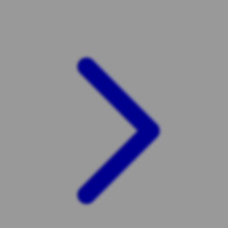
Twistshake
TY Toys
U
V
Veja
Vitaflow
Vtech
W
Waterland
Wellness