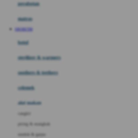
perabotan
Happy Tummy
Hauck
matras
Havaianas
SBOBET88
Hegen
botol
Hot Wheels
sterilizer & warmers
Hybrid
soothers & teethers
I
Inlacta DHA
celemek
Interlac
alat makan
Ivenet
cangkir
J
piring & mangkuk
Jack N Jill
sendok & garpu