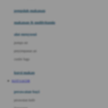
Joie
pengolah makanan
Joolz
Jujube
makanan & multivitamin
K
alat menyusui
Kiddycuts
pompa asi
Kumon
penyimpanan asi
L
cooler bags
Leapfrog
kursi makan
Leclerc
SLOT GACOR
Lee Vierra
Lillebaby
perawatan bayi
Little Bird Told Me
perawatan kulit
Little Miss Janis