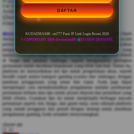
Earn
1.000.000
-
100.000.000
Bonus
Use Installment Options from
.
Laarn more
Q
DAFTAR
Available for :
home delivery
QV Baby
store pickup
dewicasino88
Setelah Anda mendaftar sebagai anggota, Anda dapat
KUDAEMAS88 : ori777 Pasti JP Link Login Resmi 2026
R
menggunakan tips yang tersedia untuk menavigasi berbagai macam
© COPYRIGHT 2026 dewicasino88 - SEO DON QUIXOTE.
permainan, seperti slot dan games meja, untuk meningkatkan
Real Shades
pengalaman online Anda. Misalnya, pilihlah permainan yang
menawarkan poin tinggi atau coba strategi untuk penggunaan efektif
Red Castle
di bingo dan taruhan olahraga, seperti menganalisis peringkat
permainan untuk membuat keputusan yang lebih hati-hati. Selain itu,
Ribbon Madness
platform ini menyediakan ten tips untuk pengelolaan akun, seperti
beralih cepat antara kategori gaming (casino dan olahraga), dengan
S
panduan penggunaan yang aman dan cepat. Anda juga dapat
mempelajari cara memaksimalkan pengalaman melalui pembaruan
Sebamed
permainan terbaru atau tips untuk proses deposit dan penarikan yang
lebih efisien. Gunakan tips ini untuk menjelajahi berbagai macam
Silver Cross
permainan seperti slot, bingo, dan game meja, serta nikmati platform
yang ramah pengguna dan penuh dengan strategi untuk membuat
Simply Idea
pengalaman gaming Anda semakin menyenangkan.
Skip Hop
choose qty
Spectra