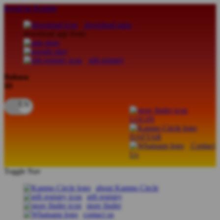
lewati ke Konten
download apps
download app from:
gift registry
Bahasa
ID
LOGIN
DAFTAR
Contact
Us
Toggle Nav
about Kanmo Circle
gift registry
store finder
contact us