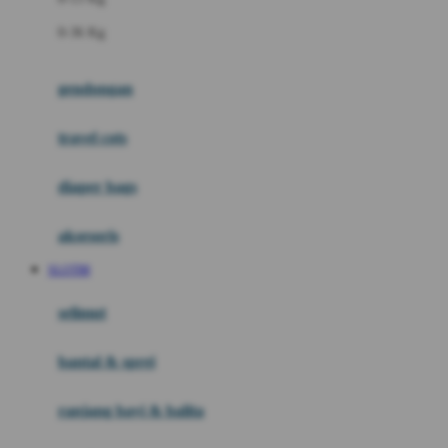
Felt So Sweet
0-36 Kg
Fisher Price
Flipper
gendongan
Friends Of Sally
travel cots
G
diaper bags
Gb
Geko
aksesoris
Graco
SLOT88
Gund
selimut
H
bantal & sprei
Habbie
Haenim
ranjang bayi & balita
Happy Horse