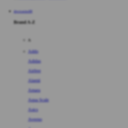
dewicasino88
Brand A-Z
A
Addo
Adidas
Airfree
Alamii
Amara
Aqua Scale
Asics
Aveeno