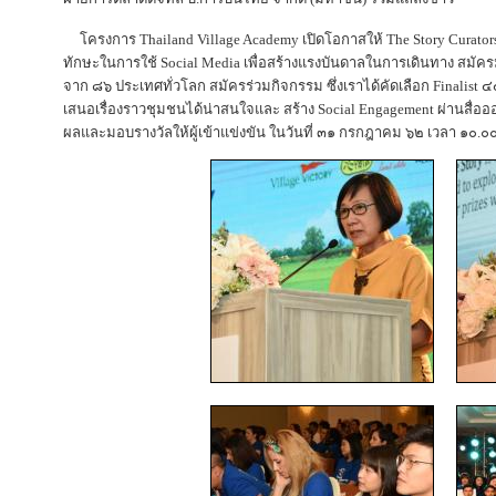
โครงการ Thailand Village Academy เปิดโอกาสให้ The Story Curators 
ทักษะในการใช้ Social Media เพื่อสร้างแรงบันดาลในการเดินทาง สมัค
จาก ๘๖ ประเทศทั่วโลก สมัครร่วมกิจกรรม ซึ่งเราได้คัดเลือก Finalist 
เสนอเรื่องราวชุมชนได้น่าสนใจและ สร้าง Social Engagement ผ่านสื่ออ
ผลและมอบรางวัลให้ผู้เข้าแข่งขัน ในวันที่ ๓๑ กรกฎาคม ๖๒ เวลา ๑๐.๐